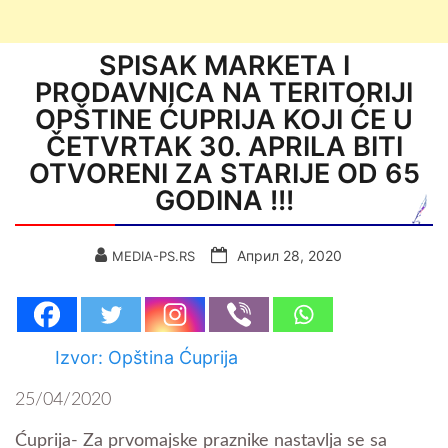
SPISAK MARKETA I
PRODAVNICA NA TERITORIJI
OPŠTINE ĆUPRIJA KOJI ĆE U
ČETVRTAK 30. APRILA BITI
OTVORENI ZA STARIJE OD 65
GODINA !!!
Април 28, 2020
MEDIA-PS.RS
Izvor: Opština Ćuprija
25/04/2020
Ćuprija- Za prvomajske praznike nastavlja se sa