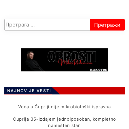
NAJNOVIJE VESTI
Voda u Ćupriji nije mikrobiološki ispravna
Ćuprija 35-Izdajem jednoiposoban, kompletno
namešten stan