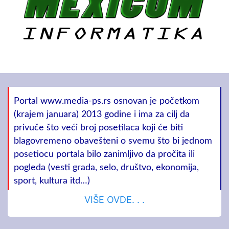
Portal www.media-ps.rs osnovan je početkom
(krajem januara) 2013 godine i ima za cilj da
privuče što veći broj posetilaca koji će biti
blagovremeno obavešteni o svemu što bi jednom
posetiocu portala bilo zanimljivo da pročita ili
pogleda (vesti grada, selo, društvo, ekonomija,
sport, kultura itd…)
VIŠE OVDE. . .