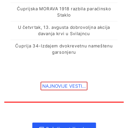
Ćuprijska MORAVA 1918 razbila paraćinsko
Staklo
U četvrtak, 13. avgusta dobrovoljna akcija
davanja krvi u Svilajncu
Ćuprija 34-Izdajem dvokrevetnu nameštenu
garsonjeru
NAJNOVIJE VESTI…