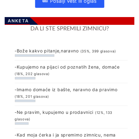
Pošalji vest ili oglas
ANKETA
DA LI STE SPREMILI ZIMNICU?
-Bože kakvo pitanje,naravno
(35%, 399 glasova)
-Kupujemo na pijaci od poznatih žena, domaće
(18%, 202 glasova)
-Imamo domaće iz bašte, naravno da pravimo
(18%, 201 glasova)
-Ne pravim, kupujemo u prodavnici
(12%, 133
glasova)
-Kad moja ćerka i ja spremimo zimnicu, nema