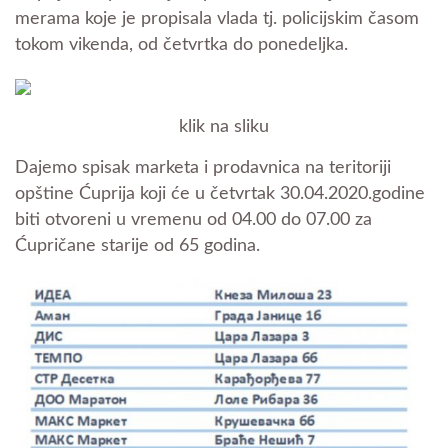
merama koje je propisala vlada tj. policijskim časom
tokom vikenda, od četvrtka do ponedeljka.
klik na sliku
Dajemo spisak marketa i prodavnica na teritoriji
opštine Ćuprija koji će u četvrtak 30.04.2020.godine
biti otvoreni u vremenu od 04.00 do 07.00 za
Ćupričane starije od 65 godina.