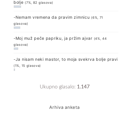
bolje
(7%, 82 glasova)
-Nemam vremena da pravim zimnicu
(6%, 71
glasova)
-Moj muž peče papriku, ja pržim ajvar
(4%, 44
glasova)
-Ja nisam neki mastor, to moja svekrva bolje pravi
(1%, 15 glasova)
Ukupno glasalo:
1.147
Arhiva anketa