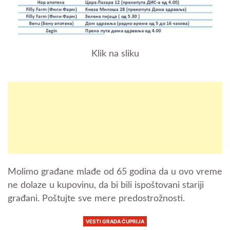
Klik na sliku
Molimo građane mlađe od 65 godina da u ovo vreme
ne dolaze u kupovinu, da bi bili ispoštovani stariji
građani. Poštujte sve mere predostrožnosti.
VESTI GRADA ĆUPRIJA