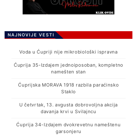
NAJNOVIJE VESTI
Voda u Ćupriji nije mikrobiološki ispravna
Ćuprija 35-Izdajem jednoiposoban, kompletno
namešten stan
Ćuprijska MORAVA 1918 razbila paraćinsko
Staklo
U četvrtak, 13. avgusta dobrovoljna akcija
davanja krvi u Svilajncu
Ćuprija 34-Izdajem dvokrevetnu nameštenu
garsonjeru