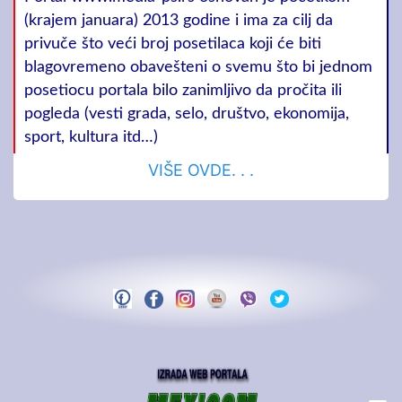
(krajem januara) 2013 godine i ima za cilj da
privuče što veći broj posetilaca koji će biti
blagovremeno obavešteni o svemu što bi jednom
posetiocu portala bilo zanimljivo da pročita ili
pogleda (vesti grada, selo, društvo, ekonomija,
sport, kultura itd…)
VIŠE OVDE. . .