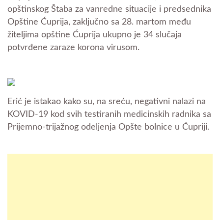
opštinskog Štaba za vanredne situacije i predsednika
Opštine Ćuprija, zaključno sa 28. martom među
žiteljima opštine Ćuprija ukupno je 34 slučaja
potvrđene zaraze korona virusom.
Erić je istakao kako su, na sreću, negativni nalazi na
KOVID-19 kod svih testiranih medicinskih radnika sa
Prijemno-trijažnog odeljenja Opšte bolnice u Ćupriji.