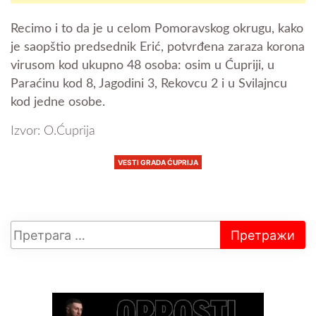
Recimo i to da je u celom Pomoravskog okrugu, kako
je saopštio predsednik Erić, potvrđena zaraza korona
virusom kod ukupno 48 osoba: osim u Ćupriji, u
Paraćinu kod 8, Jagodini 3, Rekovcu 2 i u Svilajncu
kod jedne osobe.
Izvor: O.Ćuprija
VESTI GRADA ĆUPRIJA