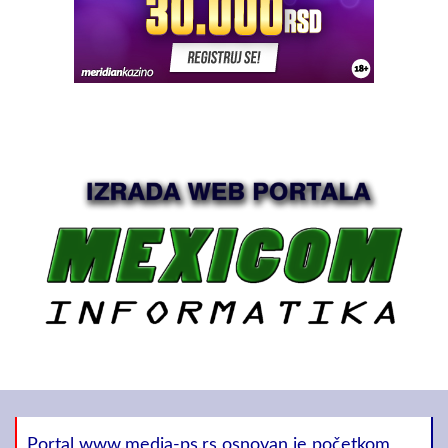
Portal www.media-ps.rs osnovan je početkom