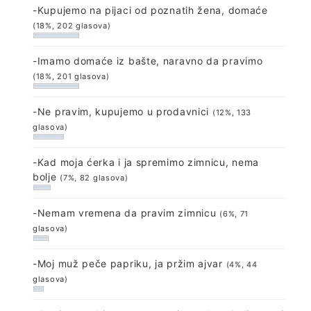
-Kupujemo na pijaci od poznatih žena, domaće
(18%, 202 glasova)
-Imamo domaće iz bašte, naravno da pravimo
(18%, 201 glasova)
-Ne pravim, kupujemo u prodavnici
(12%, 133
glasova)
-Kad moja ćerka i ja spremimo zimnicu, nema
bolje
(7%, 82 glasova)
-Nemam vremena da pravim zimnicu
(6%, 71
glasova)
-Moj muž peče papriku, ja pržim ajvar
(4%, 44
glasova)