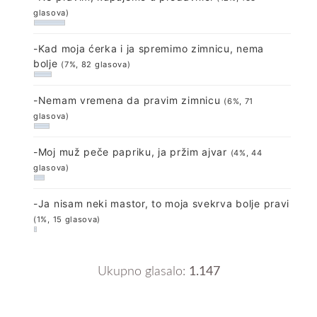
glasova)
-Kad moja ćerka i ja spremimo zimnicu, nema
bolje
(7%, 82 glasova)
-Nemam vremena da pravim zimnicu
(6%, 71
glasova)
-Moj muž peče papriku, ja pržim ajvar
(4%, 44
glasova)
-Ja nisam neki mastor, to moja svekrva bolje pravi
(1%, 15 glasova)
Ukupno glasalo:
1.147