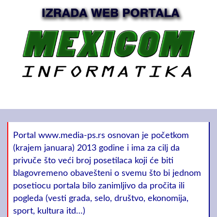
Portal www.media-ps.rs osnovan je početkom
(krajem januara) 2013 godine i ima za cilj da
privuče što veći broj posetilaca koji će biti
blagovremeno obavešteni o svemu što bi jednom
posetiocu portala bilo zanimljivo da pročita ili
pogleda (vesti grada, selo, društvo, ekonomija,
sport, kultura itd…)