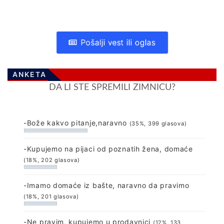
Pošalji vest ili oglas
ANKETA
DA LI STE SPREMILI ZIMNICU?
-Bože kakvo pitanje,naravno
(35%, 399 glasova)
-Kupujemo na pijaci od poznatih žena, domaće
(18%, 202 glasova)
-Imamo domaće iz bašte, naravno da pravimo
(18%, 201 glasova)
-Ne pravim, kupujemo u prodavnici
(12%, 133