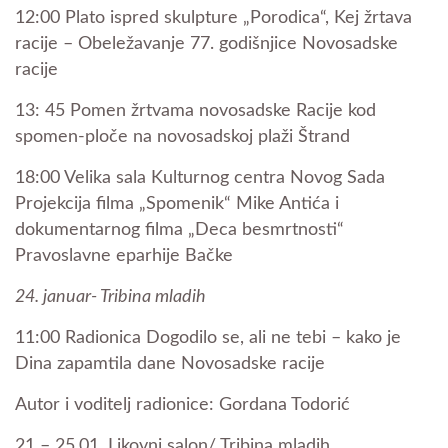
12:00 Plato ispred skulpture „Porodica“, Kej žrtava
racije – Obeležavanje 77. godišnjice Novosadske
racije
13: 45 Pomen žrtvama novosadske Racije kod
spomen-ploče na novosadskoj plaži Štrand
18:00 Velika sala Kulturnog centra Novog Sada
Projekcija filma „Spomenik“ Mike Antića i
dokumentarnog filma „Deca besmrtnosti“
Pravoslavne eparhije Bačke
24. januar- Tribina mladih
11:00 Radionica Dogodilo se, ali ne tebi – kako je
Dina zapamtila dane Novosadske racije
Autor i voditelj radionice: Gordana Todorić
21 – 25.01. Likovni salon/ Tribina mladih