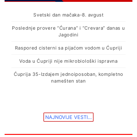
Svetski dan mačaka-8. avgust
Poslednje provere “Ćurana” i “Crevara” danas u
Jagodini
Raspored cisterni sa pijaćom vodom u Ćupriji
Voda u Ćupriji nije mikrobiološki ispravna
Ćuprija 35-Izdajem jednoiposoban, kompletno
namešten stan
NAJNOVIJE VESTI…