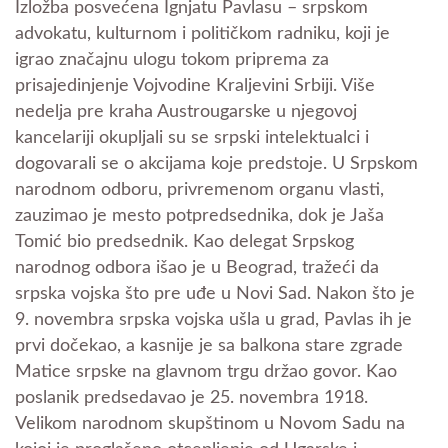
Izložba posvećena Ignjatu Pavlasu – srpskom
advokatu, kulturnom i političkom radniku, koji je
igrao značajnu ulogu tokom priprema za
prisajedinjenje Vojvodine Kraljevini Srbiji. Više
nedelja pre kraha Austrougarske u njegovoj
kancelariji okupljali su se srpski intelektualci i
dogovarali se o akcijama koje predstoje. U Srpskom
narodnom odboru, privremenom organu vlasti,
zauzimao je mesto potpredsednika, dok je Jaša
Tomić bio predsednik. Kao delegat Srpskog
narodnog odbora išao je u Beograd, tražeći da
srpska vojska što pre uđe u Novi Sad. Nakon što je
9. novembra srpska vojska ušla u grad, Pavlas ih je
prvi dočekao, a kasnije je sa balkona stare zgrade
Matice srpske na glavnom trgu držao govor. Kao
poslanik predsedavao je 25. novembra 1918.
Velikom narodnom skupštinom u Novom Sadu na