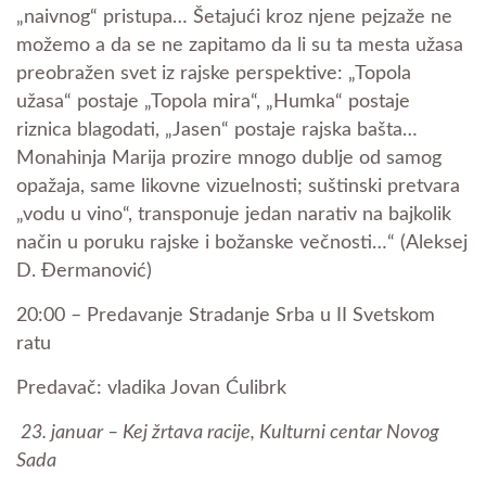
„naivnog“ pristupa… Šetajući kroz njene pejzaže ne
možemo a da se ne zapitamo da li su ta mesta užasa
preobražen svet iz rajske perspektive: „Topola
užasa“ postaje „Topola mira“, „Humka“ postaje
riznica blagodati, „Jasen“ postaje rajska bašta…
Monahinja Marija prozire mnogo dublje od samog
opažaja, same likovne vizuelnosti; suštinski pretvara
„vodu u vino“, transponuje jedan narativ na bajkolik
način u poruku rajske i božanske večnosti…“ (Aleksej
D. Đermanović)
20:00 – Predavanje Stradanje Srba u II Svetskom
ratu
Predavač: vladika Jovan Ćulibrk
23. januar – Kej žrtava racije, Kulturni centar Novog
Sada