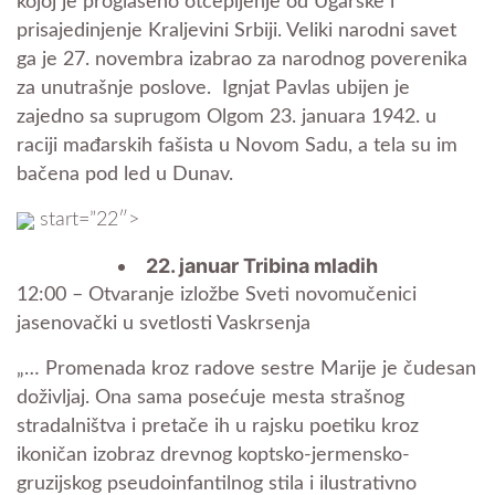
kojoj je proglašeno otcepljenje od Ugarske i
prisajedinjenje Kraljevini Srbiji. Veliki narodni savet
ga je 27. novembra izabrao za narodnog poverenika
za unutrašnje poslove. Ignjat Pavlas ubijen je
zajedno sa suprugom Olgom 23. januara 1942. u
raciji mađarskih fašista u Novom Sadu, a tela su im
bačena pod led u Dunav.
start=”22″>
22. januar Tribina mladih
12:00 – Otvaranje izložbe Sveti novomučenici
jasenovački u svetlosti Vaskrsenja
„… Promenada kroz radove sestre Marije je čudesan
doživljaj. Ona sama posećuje mesta strašnog
stradalništva i pretače ih u rajsku poetiku kroz
ikoničan izobraz drevnog koptsko-jermensko-
gruzijskog pseudoinfantilnog stila i ilustrativno