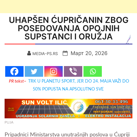
UHAPŠEN ĆUPRIČANIN ZBOG
POSEDOVANJA OPOJNIH
SUPSTANCI I ORUŽJA
Март 20, 2026
MEDIA-PS.RS
PR tekst
–
TRK U PLANETU SPORT, JER DO 24. MAJA VAŽI DO
50% POPUSTA NA APSOLUTNO SVE
PUJA
Pripadnici Ministarstva unutrašnjih poslova u Ćupriji