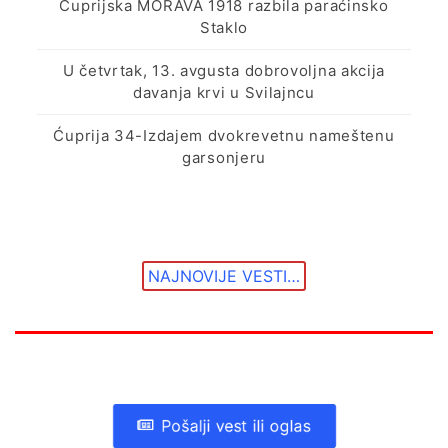
Ćuprijska MORAVA 1918 razbila paraćinsko
Staklo
U četvrtak, 13. avgusta dobrovoljna akcija
davanja krvi u Svilajncu
Ćuprija 34-Izdajem dvokrevetnu nameštenu
garsonjeru
NAJNOVIJE VESTI…
Pošalji vest ili oglas