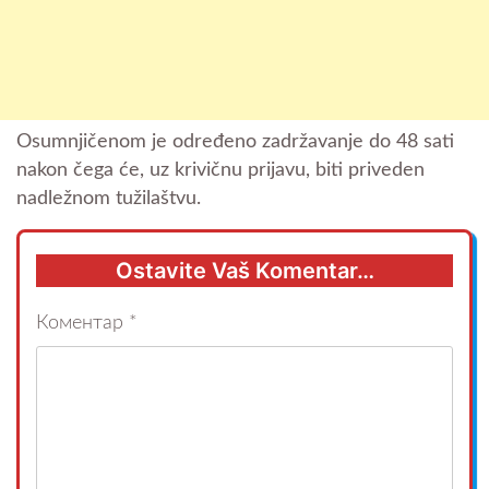
Osumnjičenom je određeno zadržavanje do 48 sati
nakon čega će, uz krivičnu prijavu, biti priveden
nadležnom tužilaštvu.
Ostavite Vaš Komentar…
Коментар
*