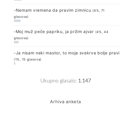
-Nemam vremena da pravim zimnicu
(6%, 71
glasova)
-Moj muž peče papriku, ja pržim ajvar
(4%, 44
glasova)
-Ja nisam neki mastor, to moja svekrva bolje pravi
(1%, 15 glasova)
Ukupno glasalo:
1.147
Arhiva anketa