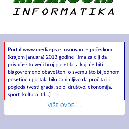
Portal www.media-ps.rs osnovan je početkom
(krajem januara) 2013 godine i ima za cilj da
privuče što veći broj posetilaca koji će biti
blagovremeno obavešteni o svemu što bi jednom
posetiocu portala bilo zanimljivo da pročita ili
pogleda (vesti grada, selo, društvo, ekonomija,
sport, kultura itd…)
VIŠE OVDE. . .