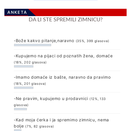
ANKETA
DA LI STE SPREMILI ZIMNICU?
-Bože kakvo pitanje,naravno
(35%, 399 glasova)
-Kupujemo na pijaci od poznatih žena, domaće
(18%, 202 glasova)
-Imamo domaće iz bašte, naravno da pravimo
(18%, 201 glasova)
-Ne pravim, kupujemo u prodavnici
(12%, 133
glasova)
-Kad moja ćerka i ja spremimo zimnicu, nema
bolje
(7%, 82 glasova)