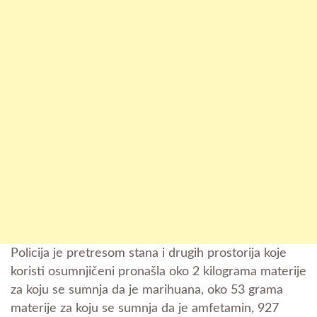
Policija je pretresom stana i drugih prostorija koje
koristi osumnjičeni pronašla oko 2 kilograma materije
za koju se sumnja da je marihuana, oko 53 grama
materije za koju se sumnja da je amfetamin, 927