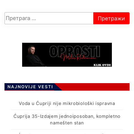
NAJNOVIJE VESTI
Voda u Ćupriji nije mikrobiološki ispravna
Ćuprija 35-Izdajem jednoiposoban, kompletno
namešten stan