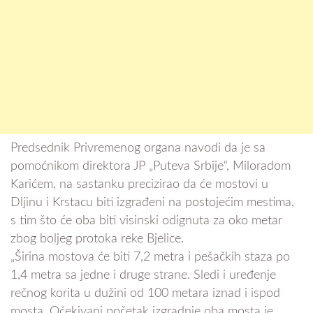
Predsednik Privremenog organa navodi da je sa
pomoćnikom direktora JP „Puteva Srbije“, Miloradom
Karićem, na sastanku precizirao da će mostovi u
Dljinu i Krstacu biti izgrađeni na postojećim mestima,
s tim što će oba biti visinski odignuta za oko metar
zbog boljeg protoka reke Bjelice.
„Širina mostova će biti 7,2 metra i pešačkih staza po
1,4 metra sa jedne i druge strane. Sledi i uređenje
rečnog korita u dužini od 100 metara iznad i ispod
mosta. Očekivani početak izgradnje oba mosta je