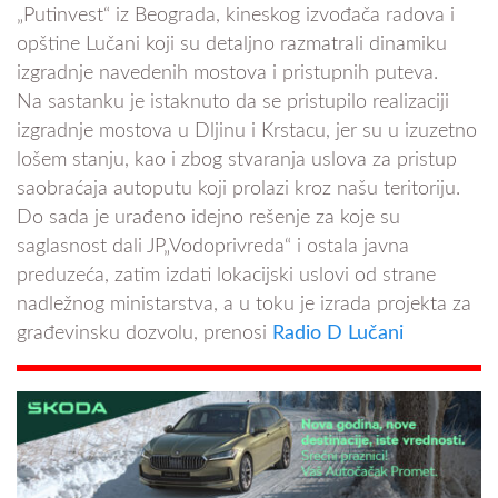
„Putinvest“ iz Beograda, kineskog izvođača radova i
opštine Lučani koji su detaljno razmatrali dinamiku
izgradnje navedenih mostova i pristupnih puteva.
Na sastanku je istaknuto da se pristupilo realizaciji
izgradnje mostova u Dljinu i Krstacu, jer su u izuzetno
lošem stanju, kao i zbog stvaranja uslova za pristup
saobraćaja autoputu koji prolazi kroz našu teritoriju.
Do sada je urađeno idejno rešenje za koje su
saglasnost dali JP„Vodoprivreda“ i ostala javna
preduzeća, zatim izdati lokacijski uslovi od strane
nadležnog ministarstva, a u toku je izrada projekta za
građevinsku dozvolu, prenosi
Radio D Lučani