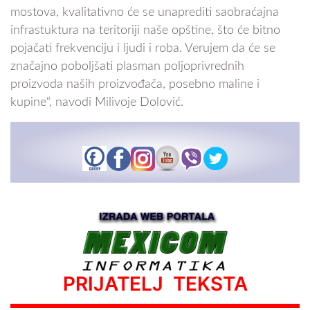
mostova, kvalitativno će se unaprediti saobraćajna
infrastuktura na teritoriji naše opštine, što će bitno
pojačati frekvenciju i ljudi i roba. Verujem da će se
značajno poboljšati plasman poljoprivrednih
proizvoda naših proizvođača, posebno maline i
kupine“, navodi Milivoje Dolović.
PRIJATELJ TEKSTA