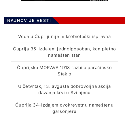
NAJNOVIJE VESTI
Voda u Ćupriji nije mikrobiološki ispravna
Ćuprija 35-Izdajem jednoiposoban, kompletno
namešten stan
Ćuprijska MORAVA 1918 razbila paraćinsko
Staklo
U četvrtak, 13. avgusta dobrovoljna akcija
davanja krvi u Svilajncu
Ćuprija 34-Izdajem dvokrevetnu nameštenu
garsonjeru