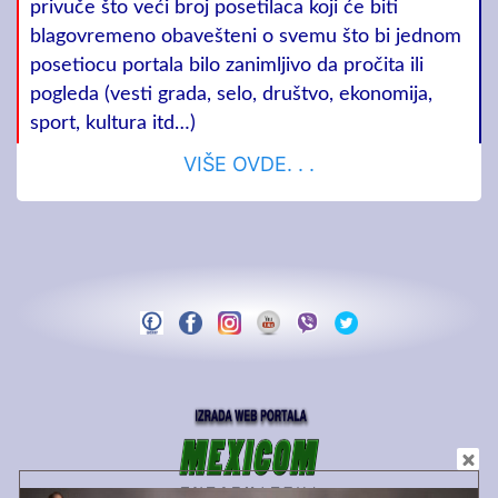
privuče što veći broj posetilaca koji će biti
blagovremeno obavešteni o svemu što bi jednom
posetiocu portala bilo zanimljivo da pročita ili
pogleda (vesti grada, selo, društvo, ekonomija,
sport, kultura itd…)
VIŠE OVDE. . .