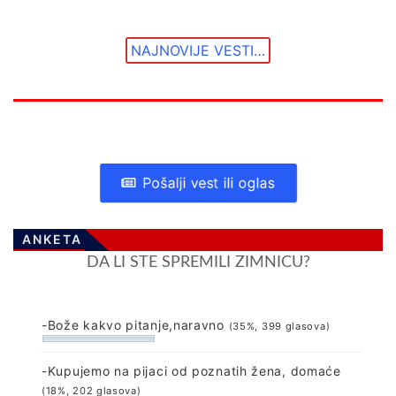
NAJNOVIJE VESTI…
Pošalji vest ili oglas
ANKETA
DA LI STE SPREMILI ZIMNICU?
-Bože kakvo pitanje,naravno
(35%, 399 glasova)
-Kupujemo na pijaci od poznatih žena, domaće
(18%, 202 glasova)