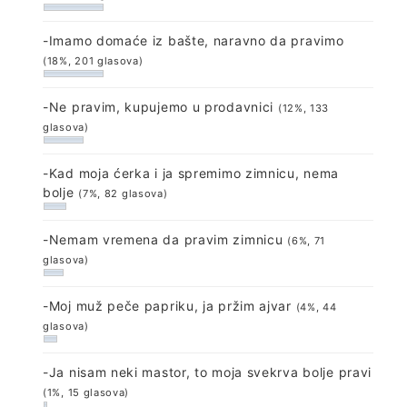
-Imamo domaće iz bašte, naravno da pravimo
(18%, 201 glasova)
-Ne pravim, kupujemo u prodavnici
(12%, 133
glasova)
-Kad moja ćerka i ja spremimo zimnicu, nema
bolje
(7%, 82 glasova)
-Nemam vremena da pravim zimnicu
(6%, 71
glasova)
-Moj muž peče papriku, ja pržim ajvar
(4%, 44
glasova)
-Ja nisam neki mastor, to moja svekrva bolje pravi
(1%, 15 glasova)