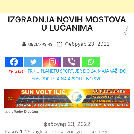
IZGRADNJA NOVIH MOSTOVA
U LUČANIMA
Фебруар 23, 2022
MEDIA-PS.RS
PR tekst
–
TRK U PLANETU SPORT, JER DO 24. MAJA VAŽI DO
50% POPUSTA NA APSOLUTNO SVE
Izvor:
Radio D Lučani
фебруар 23, 2022
Pasus 1
“Postigli smo dogovor, grade se novi