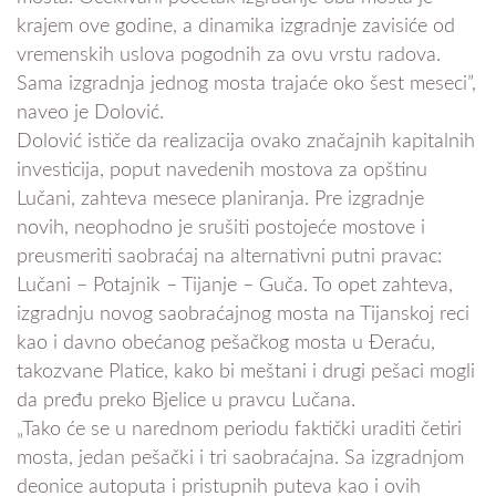
krajem ove godine, a dinamika izgradnje zavisiće od
vremenskih uslova pogodnih za ovu vrstu radova.
Sama izgradnja jednog mosta trajaće oko šest meseci”,
naveo je Dolović.
Dolović ističe da realizacija ovako značajnih kapitalnih
investicija, poput navedenih mostova za opštinu
Lučani, zahteva mesece planiranja. Pre izgradnje
novih, neophodno je srušiti postojeće mostove i
preusmeriti saobraćaj na alternativni putni pravac:
Lučani – Potajnik – Tijanje – Guča. To opet zahteva,
izgradnju novog saobraćajnog mosta na Tijanskoj reci
kao i davno obećanog pešačkog mosta u Đeraću,
takozvane Platice, kako bi meštani i drugi pešaci mogli
da pređu preko Bjelice u pravcu Lučana.
„Tako će se u narednom periodu faktički uraditi četiri
mosta, jedan pešački i tri saobraćajna. Sa izgradnjom
deonice autoputa i pristupnih puteva kao i ovih