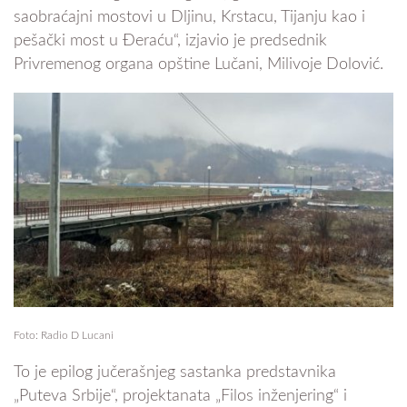
saobraćajni mostovi u Dljinu, Krstacu, Tijanju kao i
pešački most u Đeraću“, izjavio je predsednik
Privremenog organa opštine Lučani, Milivoje Dolović.
Foto: Radio D Lucani
To je epilog jučerašnjeg sastanka predstavnika
„Puteva Srbije“, projektanata „Filos inženjering“ i