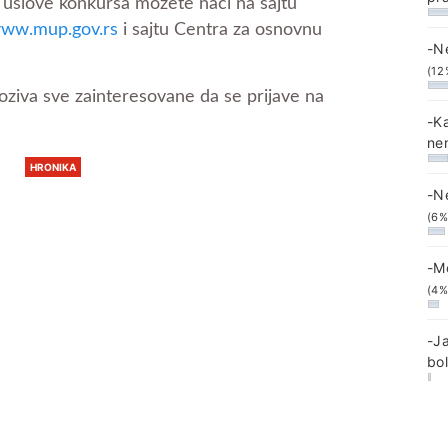
že uslove konkursa možete naći na sajtu
ww.mup.gov.rs
i sajtu Centra za osnovnu
-N
(12
oziva sve zainteresovane da se prijave na
-K
ne
HRONIKA
-N
(6%
-M
(4%
-J
bo