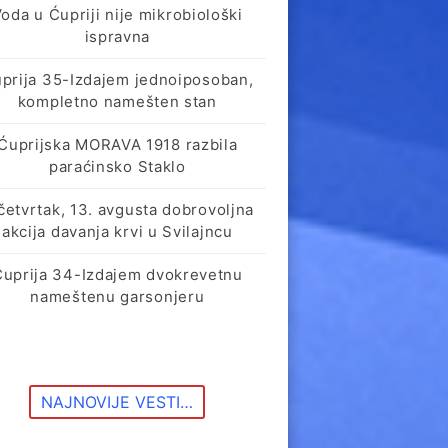
oda u Ćupriji nije mikrobiološki
ispravna
prija 35-Izdajem jednoiposoban,
kompletno namešten stan
Ćuprijska MORAVA 1918 razbila
paraćinsko Staklo
četvrtak, 13. avgusta dobrovoljna
akcija davanja krvi u Svilajncu
Ćuprija 34-Izdajem dvokrevetnu
nameštenu garsonjeru
NAJNOVIJE VESTI…