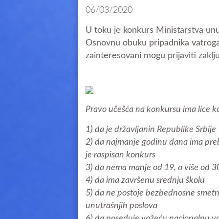
06/03/2020
U toku je konkurs Ministarstva unu
Osnovnu obuku pripadnika vatrogasn
zainteresovani mogu prijaviti zakl
Pravo učešća na konkursu ima lice ko
1) da je državljanin Republike Srbije
2) da najmanje godinu dana ima prebiv
je raspisan konkurs
3) da nema manje od 19, a više od 3
4) da ima završenu srednju školu
5) da ne postoje bezbednosne smetn
unutrašnjih poslova
6) da poseduje važeću nacionalnu v