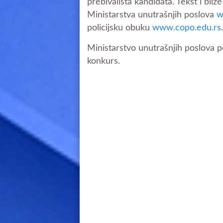
prebivališta kandidata. Tekst i bli
Ministarstva unutrašnjih poslova
w
policijsku obuku
www.copo.edu.rs
.
Ministarstvo unutrašnjih poslova p
konkurs.