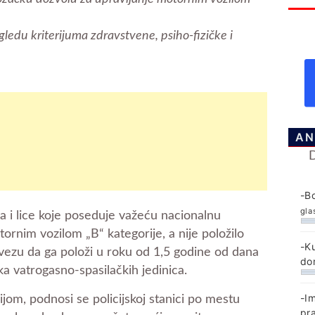
ledu kriterijuma zdravstvene, psiho-fizičke i
AN
-B
gla
i lice koje poseduje važeću nacionalnu
ornim vozilom „B“ kategorije, a nije položilo
-K
bavezu da ga položi u roku od 1,5 godine od dana
do
a vatrogasno-spasilačkih jedinica.
-I
jom, podnosi se policijskoj stanici po mestu
pr