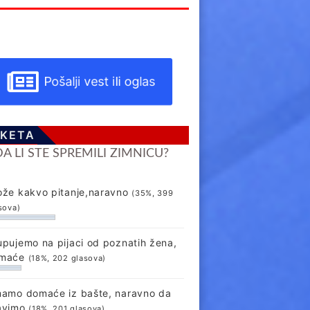
Pošalji vest ili oglas
KETA
DA LI STE SPREMILI ZIMNICU?
ože kakvo pitanje,naravno
(35%, 399
sova)
upujemo na pijaci od poznatih žena,
maće
(18%, 202 glasova)
mamo domaće iz bašte, naravno da
avimo
(18%, 201 glasova)