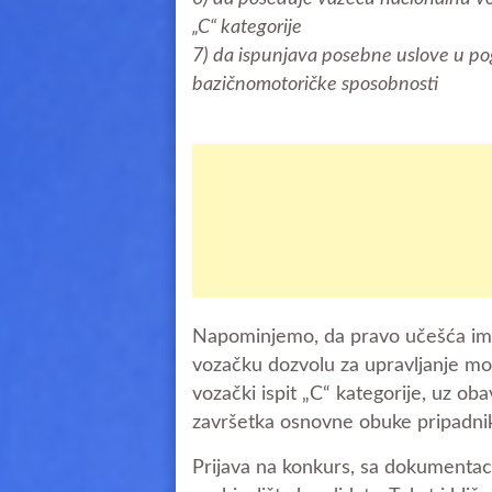
„C“ kategorije
7) da ispunjava posebne uslove u pog
bazičnomotoričke sposobnosti
Napominjemo, da pravo učešća ima 
vozačku dozvolu za upravljanje mot
vozački ispit „C“ kategorije, uz o
završetka osnovne obuke pripadnik
Prijava na konkurs, sa dokumentaci