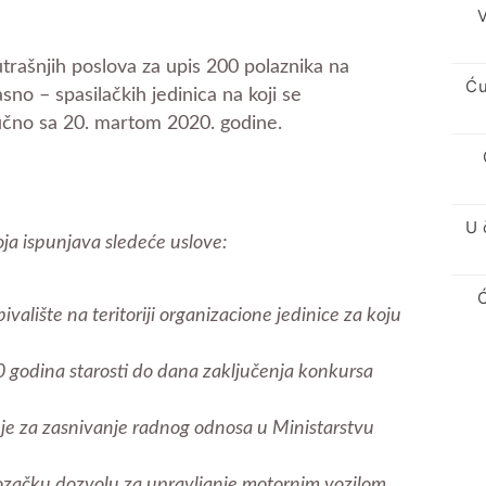
V
trašnjih poslova za upis 200 polaznika na
Ću
o – spasilačkih jedinica na koji se
jučno sa 20. martom 2020. godine.
U 
ja ispunjava sledeće uslove:
alište na teritoriji organizacione jedinice za koju
0 godina starosti do dana zaključenja konkursa
je za zasnivanje radnog odnosa u Ministarstvu
ozačku dozvolu za upravljanje motornim vozilom