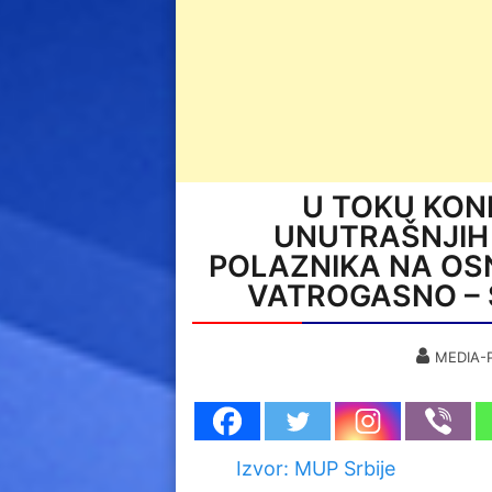
U TOKU KON
UNUTRAŠNJIH 
POLAZNIKA NA OS
VATROGASNO – S
MEDIA-
Izvor: MUP Srbije