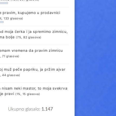
e pravim, kupujemo u prodavnici
%, 133 glasova)
ad moja ćerka i ja spremimo zimnicu,
ma bolje
(7%, 82 glasova)
emam vremena da pravim zimnicu
, 71 glasova)
oj muž peče papriku, ja pržim ajvar
, 44 glasova)
a nisam neki mastor, to moja svekrva
lje pravi
(1%, 15 glasova)
Ukupno glasalo:
1.147