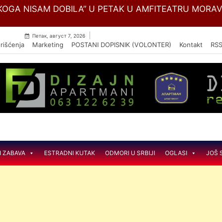
Skip
OGA NISAM DOBILA” U PETAK U AMFITEATRU MORA
to
content
|
Петак, август 7, 2026
rišćenja
Marketing
POSTANI DOPISNIK (VOLONTER)
Kontakt
RS
I ZABAVA
ESTRADNI KUTAK
ODMORI U SRBIJI
OGLASI
JOŠ 