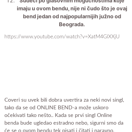
Sudeći po glasovnim mogućnostima koje
imaju u ovom bendu, nije ni čudo što je ovaj
bend jedan od najpopularnijih južno od
Beograda.
https://www.youtube.com/watch?v=XatM4GlXXjU
Coveri su uvek bili dobra uvertira za neki novi singl,
tako da se od ONLINE BEND-a može uskoro
očekivati tako nešto.. Kada se prvi singl Online
benda bude ugledao estradno nebo, sigurni smo da
će se o ovom bendu tek pisati i čitati i naravno,