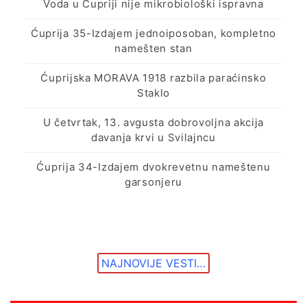
Voda u Ćupriji nije mikrobiološki ispravna
Ćuprija 35-Izdajem jednoiposoban, kompletno
namešten stan
Ćuprijska MORAVA 1918 razbila paraćinsko
Staklo
U četvrtak, 13. avgusta dobrovoljna akcija
davanja krvi u Svilajncu
Ćuprija 34-Izdajem dvokrevetnu nameštenu
garsonjeru
NAJNOVIJE VESTI…