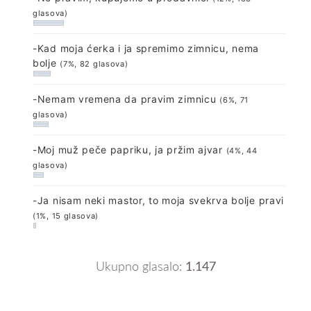
glasova)
-Kad moja ćerka i ja spremimo zimnicu, nema
bolje
(7%, 82 glasova)
-Nemam vremena da pravim zimnicu
(6%, 71
glasova)
-Moj muž peče papriku, ja pržim ajvar
(4%, 44
glasova)
-Ja nisam neki mastor, to moja svekrva bolje pravi
(1%, 15 glasova)
Ukupno glasalo:
1.147