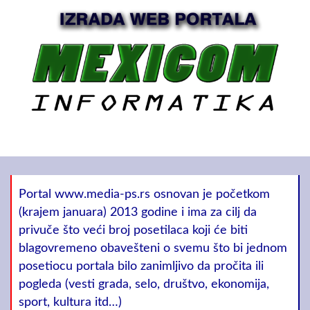
Portal www.media-ps.rs osnovan je početkom
(krajem januara) 2013 godine i ima za cilj da
privuče što veći broj posetilaca koji će biti
blagovremeno obavešteni o svemu što bi jednom
posetiocu portala bilo zanimljivo da pročita ili
pogleda (vesti grada, selo, društvo, ekonomija,
sport, kultura itd…)