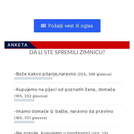
Pošalji vest ili oglas
ANKETA
DA LI STE SPREMILI ZIMNICU?
-Bože kakvo pitanje,naravno
(35%, 399 glasova)
-Kupujemo na pijaci od poznatih žena, domaće
(18%, 202 glasova)
-Imamo domaće iz bašte, naravno da pravimo
(18%, 201 glasova)
-Ne pravim, kupujemo u prodavnici
(12%, 133