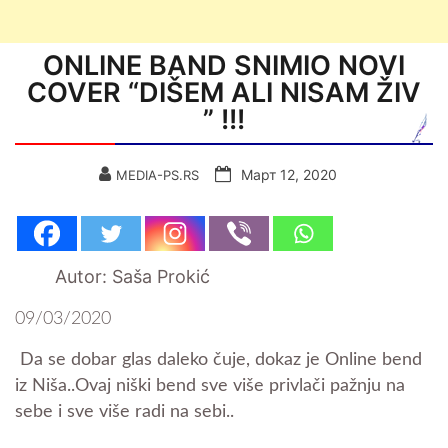
ONLINE BAND SNIMIO NOVI
COVER “DIŠEM ALI NISAM ŽIV
” !!!
Март 12, 2020
MEDIA-PS.RS
Autor: Saša Prokić
09/03/2020
Da se dobar glas daleko čuje, dokaz je Online bend
iz Niša..Ovaj niški bend sve više privlači pažnju na
sebe i sve više radi na sebi..