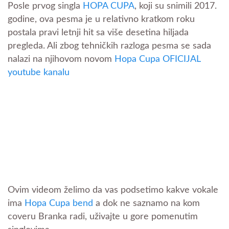
Posle prvog singla
HOPA CUPA
, koji su snimili 2017.
godine, ova pesma je u relativno kratkom roku
postala pravi letnji hit sa više desetina hiljada
pregleda. Ali zbog tehničkih razloga pesma se sada
nalazi na njihovom novom
Hopa Cupa OFICIJAL
youtube kanalu
Ovim videom želimo da vas podsetimo kakve vokale
ima
Hopa Cupa bend
a dok ne saznamo na kom
coveru Branka radi, uživajte u gore pomenutim