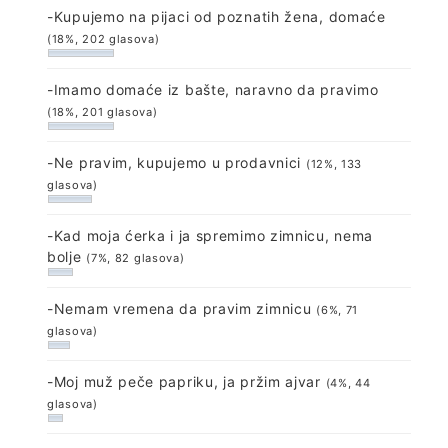
-Kupujemo na pijaci od poznatih žena, domaće
(18%, 202 glasova)
-Imamo domaće iz bašte, naravno da pravimo
(18%, 201 glasova)
-Ne pravim, kupujemo u prodavnici
(12%, 133
glasova)
-Kad moja ćerka i ja spremimo zimnicu, nema
bolje
(7%, 82 glasova)
-Nemam vremena da pravim zimnicu
(6%, 71
glasova)
-Moj muž peče papriku, ja pržim ajvar
(4%, 44
glasova)