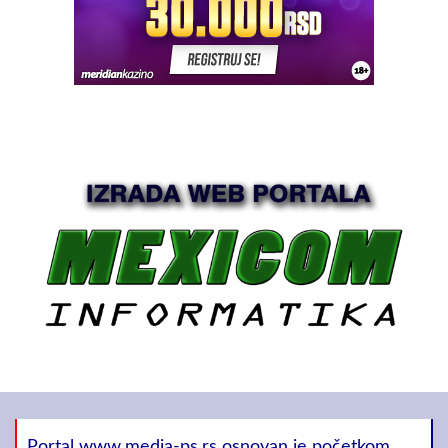
Portal www.media-ps.rs osnovan je početkom