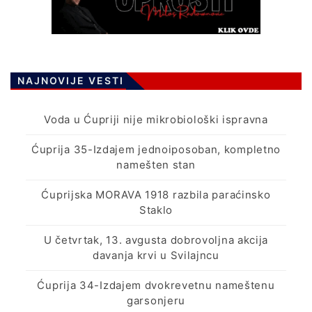
NAJNOVIJE VESTI
Voda u Ćupriji nije mikrobiološki ispravna
Ćuprija 35-Izdajem jednoiposoban, kompletno
namešten stan
Ćuprijska MORAVA 1918 razbila paraćinsko
Staklo
U četvrtak, 13. avgusta dobrovoljna akcija
davanja krvi u Svilajncu
Ćuprija 34-Izdajem dvokrevetnu nameštenu
garsonjeru