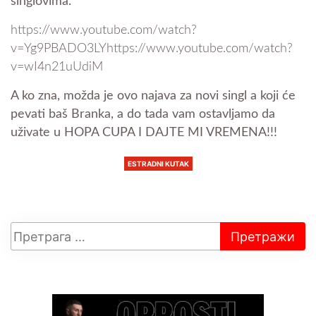
singlovima.
https://www.youtube.com/watch?
v=Yg9PBADO3LYhttps://www.youtube.com/watch?
v=wI4n21uUdiM
A ko zna, možda je ovo najava za novi singl a koji će
pevati baš Branka, a do tada vam ostavljamo da
uživate u HOPA CUPA I DAJTE MI VREMENA!!!
ESTRADNI KUTAK