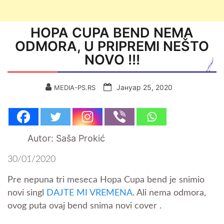
HOPA CUPA BEND NEMA
ODMORA, U PRIPREMI NEŠTO
NOVO !!!
Јануар 25, 2020
MEDIA-PS.RS
Autor: Saša Prokić
30/01/2020
Pre nepuna tri meseca Hopa Cupa bend je snimio
novi singl
DAJTE MI VREMENA
. Ali nema odmora,
ovog puta ovaj bend snima novi cover .