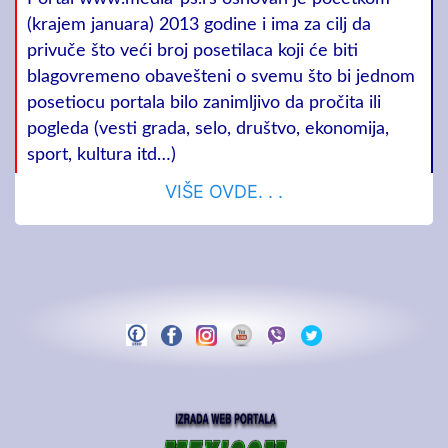
(krajem januara) 2013 godine i ima za cilj da
privuče što veći broj posetilaca koji će biti
blagovremeno obavešteni o svemu što bi jednom
posetiocu portala bilo zanimljivo da pročita ili
pogleda (vesti grada, selo, društvo, ekonomija,
sport, kultura itd…)
VIŠE OVDE. . .