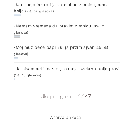
-Kad moja ćerka i ja spremimo zimnicu, nema
bolje
(7%, 82 glasova)
-Nemam vremena da pravim zimnicu
(6%, 71
glasova)
-Moj muž peče papriku, ja pržim ajvar
(4%, 44
glasova)
-Ja nisam neki mastor, to moja svekrva bolje pravi
(1%, 15 glasova)
Ukupno glasalo:
1.147
Arhiva anketa