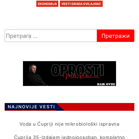
EKONOMIJA
VESTI GRADA SVILAJNAC
NAJNOVIJE VESTI
Voda u Ćupriji nije mikrobiološki ispravna
Ćuprija 35-Izdajem jednoiposoban, kompletno