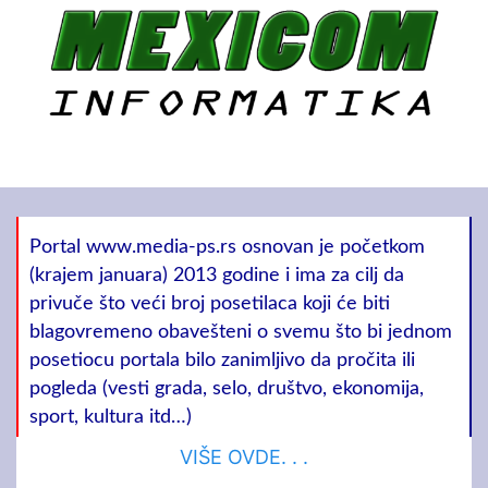
Portal www.media-ps.rs osnovan je početkom
(krajem januara) 2013 godine i ima za cilj da
privuče što veći broj posetilaca koji će biti
blagovremeno obavešteni o svemu što bi jednom
posetiocu portala bilo zanimljivo da pročita ili
pogleda (vesti grada, selo, društvo, ekonomija,
sport, kultura itd…)
VIŠE OVDE. . .