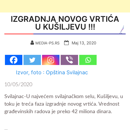
IZGRADNJA NOVOG VRTIĆA
U KUŠILJEVU !!!
Мај 13, 2020
MEDIA-PS.RS
Izvor, foto : Opština Svilajnac
10/05/2020
Svilajnac-U najvećem svilajnačkom selu, Kušiljevu, u
toku je treća faza izgradnje novog vrtića. Vrednost
građevinskih radova je preko 42 miliona dinara.