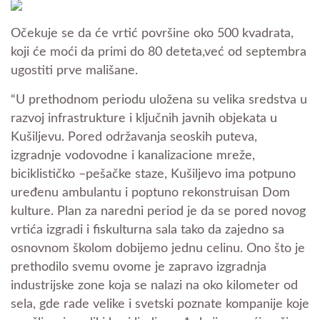
Očekuje se da će vrtić površine oko 500 kvadrata,
koji će moći da primi do 80 deteta,već od septembra
ugostiti prve mališane.
“U prethodnom periodu uložena su velika sredstva u
razvoj infrastrukture i ključnih javnih objekata u
Kušiljevu. Pored održavanja seoskih puteva,
izgradnje vodovodne i kanalizacione mreže,
biciklističko –pešačke staze, Kušiljevo ima potpuno
uređenu ambulantu i poptuno rekonstruisan Dom
kulture. Plan za naredni period je da se pored novog
vrtića izgradi i fiskulturna sala tako da zajedno sa
osnovnom školom dobijemo jednu celinu. Ono što je
prethodilo svemu ovome je zapravo izgradnja
industrijske zone koja se nalazi na oko kilometer od
sela, gde rade velike i svetski poznate kompanije koje