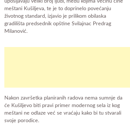
upošljavaju veliki broj ljudi, među kojima većinu čine
meštani Kušiljeva, te je to doprinelo povećanju
životnog standard, izjavio je prilikom obilaska
gradilišta predsednik opštine Svilajnac Predrag
Milanović.
Nakon završetka planiranih radova nema sumnje da
će Kušiljevo biti pravi primer modernog sela iz kog
meštani ne odlaze već se vraćaju kako bi tu stvarali
svoje porodice.