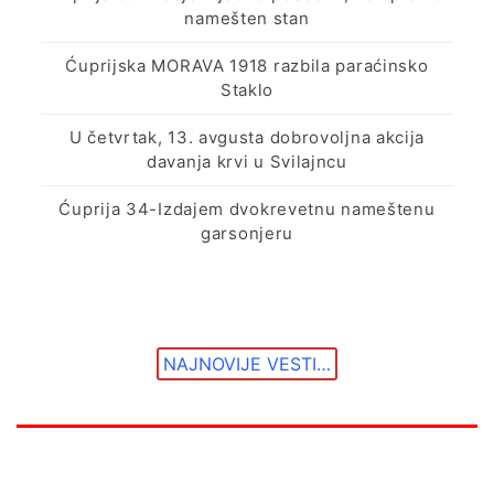
namešten stan
Ćuprijska MORAVA 1918 razbila paraćinsko
Staklo
U četvrtak, 13. avgusta dobrovoljna akcija
davanja krvi u Svilajncu
Ćuprija 34-Izdajem dvokrevetnu nameštenu
garsonjeru
NAJNOVIJE VESTI…