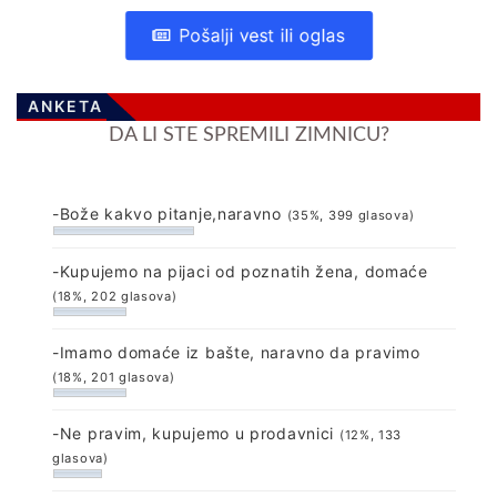
Pošalji vest ili oglas
ANKETA
DA LI STE SPREMILI ZIMNICU?
-Bože kakvo pitanje,naravno
(35%, 399 glasova)
-Kupujemo na pijaci od poznatih žena, domaće
(18%, 202 glasova)
-Imamo domaće iz bašte, naravno da pravimo
(18%, 201 glasova)
-Ne pravim, kupujemo u prodavnici
(12%, 133
glasova)