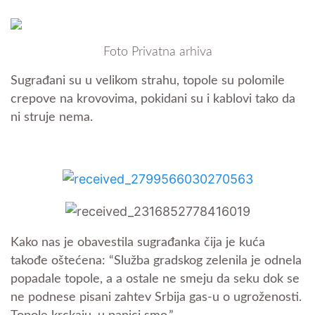
Foto Privatna arhiva
Sugrađani su u velikom strahu, topole su polomile
crepove na krovovima, pokidani su i kablovi tako da
ni struje nema.
Kako nas je obavestila sugrađanka čija je kuća
takođe oštećena:
“Služba gradskog zelenila je odnela
popadale topole, a a ostale ne smeju da seku dok se
ne podnese pisani zahtev Srbija gas-u o ugroženosti.