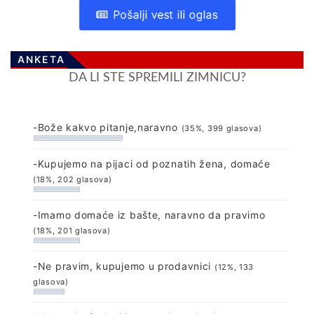
Pošalji vest ili oglas
ANKETA
DA LI STE SPREMILI ZIMNICU?
-Bože kakvo pitanje,naravno
(35%, 399 glasova)
-Kupujemo na pijaci od poznatih žena, domaće
(18%, 202 glasova)
-Imamo domaće iz bašte, naravno da pravimo
(18%, 201 glasova)
-Ne pravim, kupujemo u prodavnici
(12%, 133
glasova)