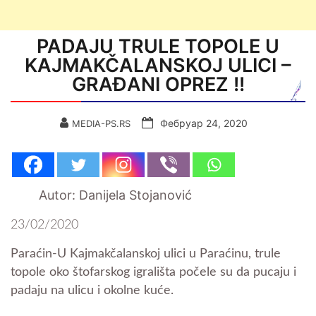
PADAJU TRULE TOPOLE U
KAJMAKČALANSKOJ ULICI –
GRAĐANI OPREZ !!
Фебруар 24, 2020
MEDIA-PS.RS
Autor: Danijela Stojanović
23/02/2020
Paraćin-U Kajmakčalanskoj ulici u Paraćinu, trule
topole oko štofarskog igrališta počele su da pucaju i
padaju na ulicu i okolne kuće.