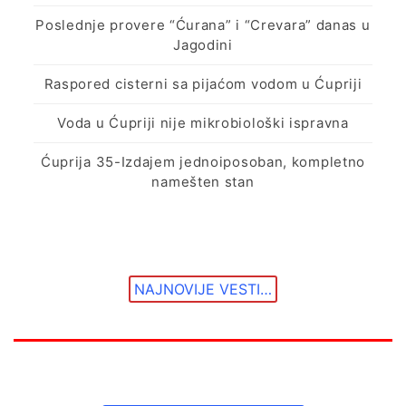
Poslednje provere “Ćurana” i “Crevara” danas u
Jagodini
Raspored cisterni sa pijaćom vodom u Ćupriji
Voda u Ćupriji nije mikrobiološki ispravna
Ćuprija 35-Izdajem jednoiposoban, kompletno
namešten stan
NAJNOVIJE VESTI…