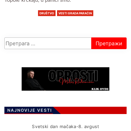
Topole krckaju, u panici smo.”
DRUŠTVO
VESTI GRADA PARAĆIN
NAJNOVIJE VESTI
Svetski dan mačaka-8. avgust