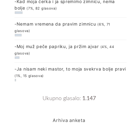
-Kad moja ćerka i ja spremimo zimnicu, nema
bolje
(7%, 82 glasova)
-Nemam vremena da pravim zimnicu
(6%, 71
glasova)
-Moj muž peče papriku, ja pržim ajvar
(4%, 44
glasova)
-Ja nisam neki mastor, to moja svekrva bolje pravi
(1%, 15 glasova)
Ukupno glasalo:
1.147
Arhiva anketa