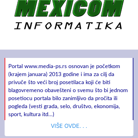
Portal www.media-ps.rs osnovan je početkom
(krajem januara) 2013 godine i ima za cilj da
privuče što veći broj posetilaca koji će biti
blagovremeno obavešteni o svemu što bi jednom
posetiocu portala bilo zanimljivo da pročita ili
pogleda (vesti grada, selo, društvo, ekonomija,
sport, kultura itd…)
VIŠE OVDE. . .