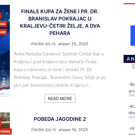
FINALE KUPA ZA ŽENE I PR. DR.
BRANISLAV POKRAJAC U
INA
KRALJEVU-ČETIRI ŽELJE, A DVA
 SAD
PEHARA
media-ps.rs
април 25, 2025
Autor:Nebojša Garašević Sportski Centar Ibar u
AN
Kraljevu i grad Kraljevo biće domaćin Finala
kupa u rukometu za žene i seniore Pr. Dr.
Branislav Pokrajac. Rukometni Savez Srbije je po
-B
prvi put domaćinstvo dodelio Kraljevu i…
gla
READ MORE
-K
do
POBEDA JAGODINE 2
-I
media-ps.rs
април 16, 2025
GODINA
pr