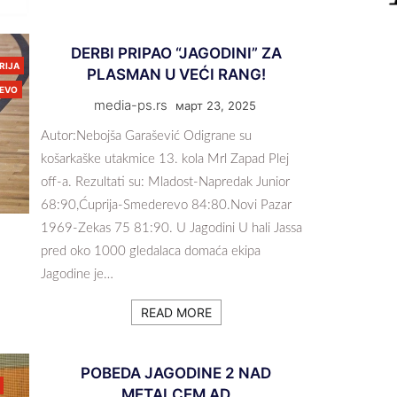
DERBI PRIPAO “JAGODINI” ZA
RIJA
PLASMAN U VEĆI RANG!
JEVO
media-ps.rs
март 23, 2025
Autor:Nebojša Garašević Odigrane su
košarkaške utakmice 13. kola Mrl Zapad Plej
off-a. Rezultati su: Mladost-Napredak Junior
68:90,Ćuprija-Smederevo 84:80.Novi Pazar
1969-Zekas 75 81:90. U Jagodini U hali Jassa
pred oko 1000 gledalaca domaća ekipa
Jagodine je…
READ MORE
POBEDA JAGODINE 2 NAD
METALCEM AD