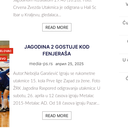
Jagodinom rezultatom 29:40 (16:20). Foto:
V
Crvena Zvezda Utakmica je odigrana u Hali Sc
Ibar u Kraljevu, gledalaca…
Ću
READ MORE
JAGODINA 2 GOSTUJE KOD
JELOVAC
FENJERAŠA
JEVO
U 
media-ps.rs
април 25, 2025
Autor:Nebojša Garašević Igraju se rukometne
utakmice 15. kola Prve lige Zapad za žene. Foto
ŽRK Jagodina Raspored odigravanja utakmica: U
subotu, 26. aprila u 12 časova igraju Metalac
2015-Metalac AD. Od 18 časova igraju Pazar…
READ MORE