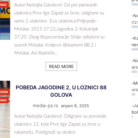
JNAC
Autor:Nebojša Garašević Od pet planiranih
utakmica Prve lige Zapad za žene, odigrane su
-N
samo 2 utakmice. Evo utakmica:Priljepolje-
(12
Metalac 2015 37:22,Jagodina 2-Košutnjak
37:20. Zbog Reprezentacije Srbije odloženi su
-K
ne
susreti Metalac Kraljevo-Bekament BB 2 i
Metalac Ad-Radnički…
-N
READ MORE
(6%
-M
POBEDA JAGODINE 2, U LOZNICI 88
(4%
ODINA
GOLOVA
JNAC
media-ps.rs
-J
април 8, 2025
bo
Autor:Nebojša Garašević Odigrane su preostale
utakmice 13. kola Prve lige Zapad za žene u
rukometu. Postignuti su sledeći