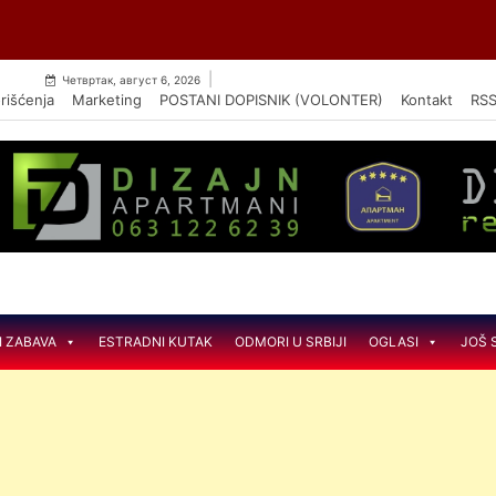
Skip
OGA NISAM DOBILA” U PETAK U AMFITEATRU MORA
to
content
|
Четвртак, август 6, 2026
rišćenja
Marketing
POSTANI DOPISNIK (VOLONTER)
Kontakt
RS
I ZABAVA
ESTRADNI KUTAK
ODMORI U SRBIJI
OGLASI
JOŠ 