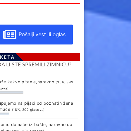
Pošalji vest ili oglas
KETA
DA LI STE SPREMILI ZIMNICU?
ože kakvo pitanje,naravno
(35%, 399
sova)
upujemo na pijaci od poznatih žena,
maće
(18%, 202 glasova)
mamo domaće iz bašte, naravno da
avimo
(18%, 201 glasova)