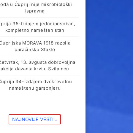
oda u Ćupriji nije mikrobiološki
ispravna
prija 35-Izdajem jednoiposoban,
kompletno namešten stan
Ćuprijska MORAVA 1918 razbila
paraćinsko Staklo
četvrtak, 13. avgusta dobrovoljna
akcija davanja krvi u Svilajncu
Ćuprija 34-Izdajem dvokrevetnu
nameštenu garsonjeru
NAJNOVIJE VESTI…