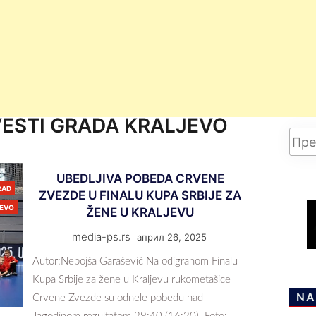
ESTI GRADA KRALJEVO
UBEDLJIVA POBEDA CRVENE
RAD
ZVEZDE U FINALU KUPA SRBIJE ZA
JEVO
ŽENE U KRALJEVU
media-ps.rs
април 26, 2025
Autor:Nebojša Garašević Na odigranom Finalu
Kupa Srbije za žene u Kraljevu rukometašice
NA
Crvene Zvezde su odnele pobedu nad