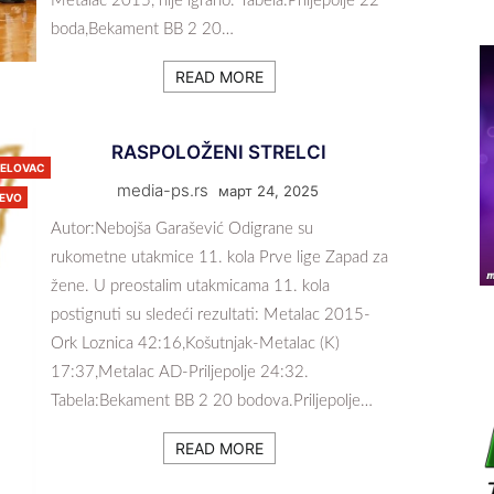
Metalac 2015, nije igrano. Tabela:Priljepolje 22
boda,Bekament BB 2 20…
READ MORE
RASPOLOŽENI STRELCI
JELOVAC
media-ps.rs
март 24, 2025
JEVO
Autor:Nebojša Garašević Odigrane su
rukometne utakmice 11. kola Prve lige Zapad za
žene. U preostalim utakmicama 11. kola
postignuti su sledeći rezultati: Metalac 2015-
Ork Loznica 42:16,Košutnjak-Metalac (K)
17:37,Metalac AD-Priljepolje 24:32.
Tabela:Bekament BB 2 20 bodova.Priljepolje…
READ MORE