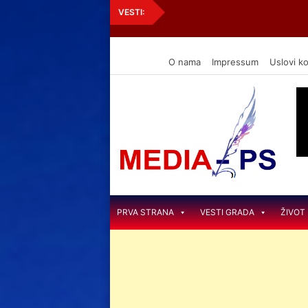
MONODRAMA “OSKAR, K
VESTI:
O nama
Impressum
Uslovi ko
MEDIA PS
(Pero Srbije)
PRVA STRANA
VESTI GRADA
ŽIVOT 