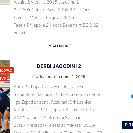
rezultati:Metalac 2015-Jagodina 2
25:28,Košutnjak-Pazar 2003 43:21,Ork
Loznica-Metalac Kraljevo 33:55.
Tabela:Priljepolje 24 boda,Bekament BB 2 22
boda i…
READ MORE
DERBI JAGODINI 2
JELOVAC
media-ps.rs
април 1, 2025
JEVO
Autor:Nebojša Garašević Odigrane su
rukometne utakmice 12. kola prve rukometne
lige Zapad za žene. Rezultati:Ork Loznica-
Košutnjak 21:37,Priljepolje-Bekament BB 2
26:21,Jagodina 2-Radnički Svilajnac
PR
28:19.Metalac (K)-Metalac AdPazar 2003-