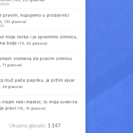
e pravim, kupujemo u prodavnici
%, 133 glasova)
ad moja ćerka i ja spremimo zimnicu,
ma bolje
(7%, 82 glasova)
emam vremena da pravim zimnicu
, 71 glasova)
oj muž peče papriku, ja pržim ajvar
, 44 glasova)
a nisam neki mastor, to moja svekrva
lje pravi
(1%, 15 glasova)
Ukupno glasalo:
1.147