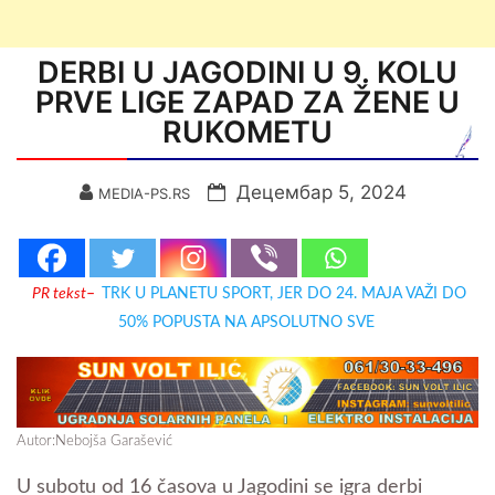
DERBI U JAGODINI U 9. KOLU
PRVE LIGE ZAPAD ZA ŽENE U
RUKOMETU
Децембар 5, 2024
MEDIA-PS.RS
PR tekst
–
TRK U PLANETU SPORT, JER DO 24. MAJA VAŽI DO
50% POPUSTA NA APSOLUTNO SVE
Autor:Nebojša Garašević
U subotu od 16 časova u Jagodini se igra derbi