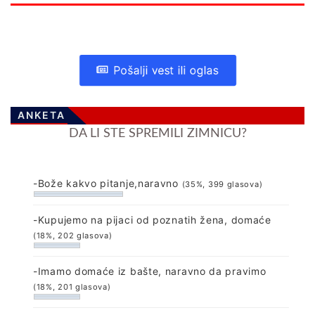
Pošalji vest ili oglas
ANKETA
DA LI STE SPREMILI ZIMNICU?
-Bože kakvo pitanje,naravno
(35%, 399 glasova)
-Kupujemo na pijaci od poznatih žena, domaće
(18%, 202 glasova)
-Imamo domaće iz bašte, naravno da pravimo
(18%, 201 glasova)