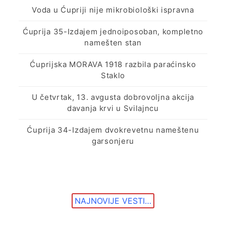
Voda u Ćupriji nije mikrobiološki ispravna
Ćuprija 35-Izdajem jednoiposoban, kompletno
namešten stan
Ćuprijska MORAVA 1918 razbila paraćinsko
Staklo
U četvrtak, 13. avgusta dobrovoljna akcija
davanja krvi u Svilajncu
Ćuprija 34-Izdajem dvokrevetnu nameštenu
garsonjeru
NAJNOVIJE VESTI…