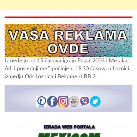
U nedelju od 15 časova igraju Pazar 2003 i Metalac
Ad, i poslednji meč počinje u 19,30 časova u Loznici,
izmedju Ork Loznica i Bekament BB 2.