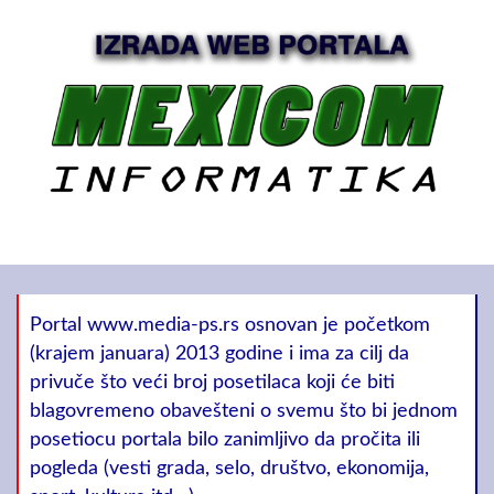
Portal www.media-ps.rs osnovan je početkom
(krajem januara) 2013 godine i ima za cilj da
privuče što veći broj posetilaca koji će biti
blagovremeno obavešteni o svemu što bi jednom
posetiocu portala bilo zanimljivo da pročita ili
pogleda (vesti grada, selo, društvo, ekonomija,