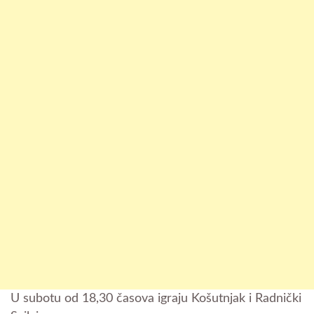
U subotu od 18,30 časova igraju Košutnjak i Radnički