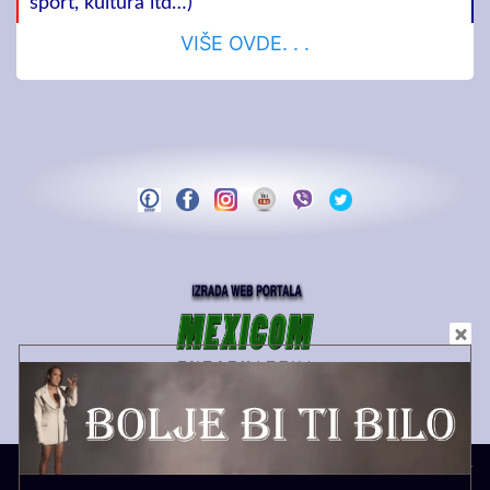
sport, kultura itd…)
VIŠE OVDE. . .
Copyright MEDIA PS | 2021