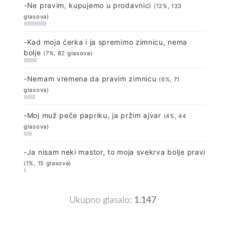
-Ne pravim, kupujemo u prodavnici
(12%, 133
glasova)
-Kad moja ćerka i ja spremimo zimnicu, nema
bolje
(7%, 82 glasova)
-Nemam vremena da pravim zimnicu
(6%, 71
glasova)
-Moj muž peče papriku, ja pržim ajvar
(4%, 44
glasova)
-Ja nisam neki mastor, to moja svekrva bolje pravi
(1%, 15 glasova)
Ukupno glasalo:
1.147