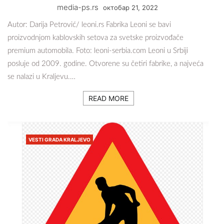
media-ps.rs
октобар 21, 2022
Autor: Darija Petrović/ leoni.rs Fabrika Leoni se bavi
proizvodnjom kablovskih setova za svetske proizvođače
premium automobila. Foto: leoni-serbia.com Leoni u Srbiji
posluje od 2009. godine. Otvorene su četiri fabrike, a najveća
se nalazi u Kraljevu.…
READ MORE
VESTI GRADA KRALJEVO