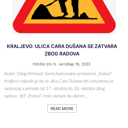
KRALJEVO: ULICA CARA DUŠANA SE ZATVARA
ZBOG RADOVA
media-ps.rs
октобар 16, 2022
Autor: Darija Petrović Javno komunalno preduzeće „Putevi“
Kraljevo najavilo je da će ulica Cara Dušana biti zatvorena za
saobraćaj u periodu od 17. oktobra do 20. oktobra zbog
radova. JKP „Putevi“ mole stanare da uklone…
READ MORE