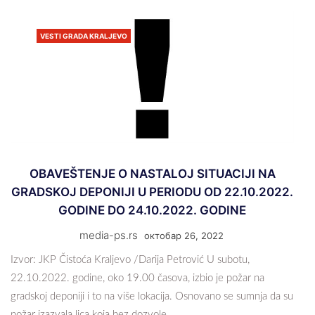
VESTI GRADA KRALJEVO
OBAVEŠTENJE O NASTALOJ SITUACIJI NA
GRADSKOJ DEPONIJI U PERIODU OD 22.10.2022.
GODINE DO 24.10.2022. GODINE
media-ps.rs
октобар 26, 2022
Izvor: JKP Čistoća Kraljevo /Darija Petrović U subotu,
22.10.2022. godine, oko 19.00 časova, izbio je požar na
gradskoj deponiji i to na više lokacija. Osnovano se sumnja da su
požar izazvala lica koja bez dozvole…