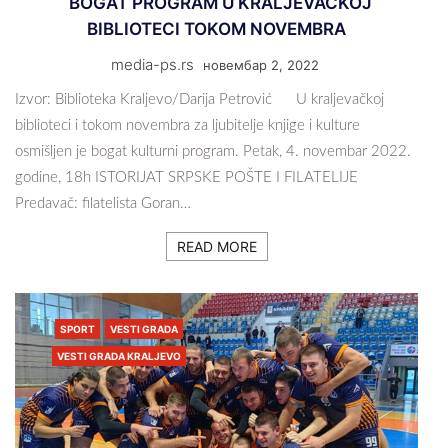
BOGAT PROGRAM U KRALJEVAČKOJ
BIBLIOTECI TOKOM NOVEMBRA
media-ps.rs
новембар 2, 2022
Izvor: Biblioteka Kraljevo/Darija Petrović U kraljevačkoj
biblioteci i tokom novembra za ljubitelje knjige i kulture
osmišljen je bogat kulturni program. Petak, 4. novembar 2022.
godine, 18h ISTORIJAT SRPSKE POŠTE I FILATELIJE
Predavač: filatelista Goran…
READ MORE
SPORT
VESTI GRADA
VESTI GRADA KRALJEVO