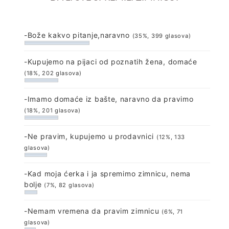
-Bože kakvo pitanje,naravno
(35%, 399 glasova)
-Kupujemo na pijaci od poznatih žena, domaće
(18%, 202 glasova)
-Imamo domaće iz bašte, naravno da pravimo
(18%, 201 glasova)
-Ne pravim, kupujemo u prodavnici
(12%, 133
glasova)
-Kad moja ćerka i ja spremimo zimnicu, nema
bolje
(7%, 82 glasova)
-Nemam vremena da pravim zimnicu
(6%, 71
glasova)