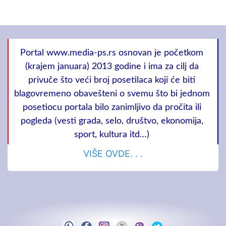
Portal www.media-ps.rs osnovan je početkom
(krajem januara) 2013 godine i ima za cilj da
privuče što veći broj posetilaca koji će biti
blagovremeno obavešteni o svemu što bi jednom
posetiocu portala bilo zanimljivo da pročita ili
pogleda (vesti grada, selo, društvo, ekonomija,
sport, kultura itd…)
VIŠE OVDE. . .