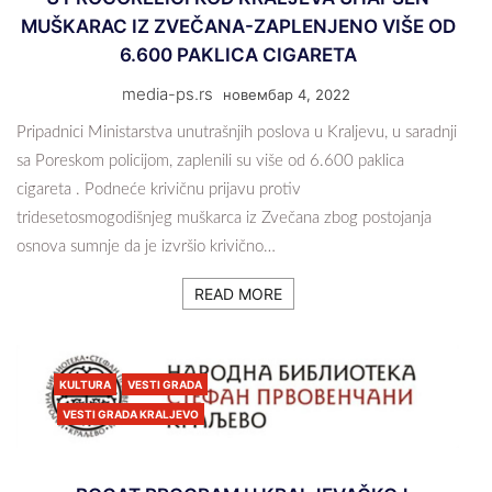
MUŠKARAC IZ ZVEČANA-ZAPLENJENO VIŠE OD
6.600 PAKLICA CIGARETA
media-ps.rs
новембар 4, 2022
Pripadnici Ministarstva unutrašnjih poslova u Kraljevu, u saradnji
sa Poreskom policijom, zaplenili su više od 6.600 paklica
cigareta . Podneće krivičnu prijavu protiv
tridesetosmogodišnjeg muškarca iz Zvečana zbog postojanja
osnova sumnje da je izvršio krivično…
READ MORE
KULTURA
VESTI GRADA
VESTI GRADA KRALJEVO