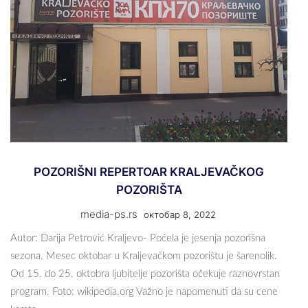
POZORIŠNI REPERTOAR KRALJEVAČKOG
POZORIŠTA
media-ps.rs
октобар 8, 2022
Autor: Darija Petrović Кraljevo- Počela je jesenja pozorišna
sezona. Mesec oktobar u Kraljevačkom pozorištu je šarenolik.
Od 15. do 25. oktobra ljubitelje pozorišta očekuje raznovrstan
program. Foto: wikipedia.org Važno je napomenuti da su cene