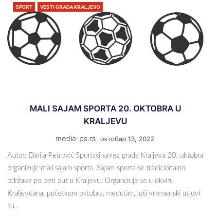
SPORT
VESTI GRADA KRALJEVO
MALI SAJAM SPORTA 20. OKTOBRA U
KRALJEVU
media-ps.rs
октобар 13, 2022
Autor: Darija Petrović Sportski savez grada Kraljeva 20. oktobra
organizuje mali sajam sporta. Sajam sporta se tradicionalno
održava po peti put u Kraljevu. Organizuje se u okviru
Kraljevdana, početkom oktobra, međutim, loši vremenski uslovi
su…