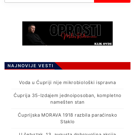
ц
и
ј
а
ч
л
а
н
NAJNOVIJE VESTI
а
к
Voda u Ćupriji nije mikrobiološki ispravna
а
Ćuprija 35-Izdajem jednoiposoban, kompletno
namešten stan
Ćuprijska MORAVA 1918 razbila paraćinsko
Staklo
U četvrtak, 13. avgusta dobrovoljna akcija