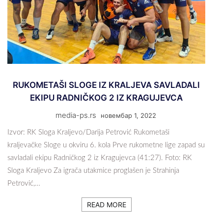
RUKOMETAŠI SLOGE IZ KRALJEVA SAVLADALI
EKIPU RADNIČKOG 2 IZ KRAGUJEVCA
media-ps.rs
новембар 1, 2022
Izvor: RK Sloga Kraljevo/Darija Petrović Rukometaši
kraljevačke Sloge u okviru 6. kola Prve rukometne lige zapad su
savladali ekipu Radničkog 2 iz Kragujevca (41:27). Foto: RK
Sloga Kraljevo Za igrača utakmice proglašen je Strahinja
Petrović,…
READ MORE