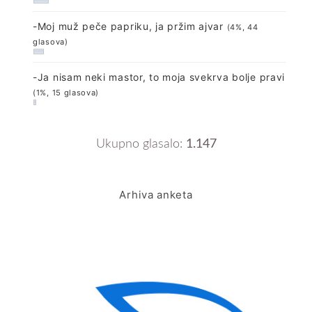
-Moj muž peče papriku, ja pržim ajvar
(4%, 44
glasova)
-Ja nisam neki mastor, to moja svekrva bolje pravi
(1%, 15 glasova)
Ukupno glasalo:
1.147
Arhiva anketa