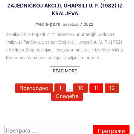
ZAJEDNIČKOJ AKCIJI, UHAPSILI U. P. (1982) IZ
KRALJEVA
media-ps.rs
октобар 7, 2022
Hronika Srbije Pripadnici Ministarstva unutrašnjih poslova u
Kraljevu i Pančevu, u zajedničkoj akciji, uhapsili su U. P. (1982)
iz Kraljeva zbog postojanja osnova sumnje da je izvršio krivično
delo neovlašćena proizvodnja i stavljanje u promet…
READ MORE
П
Претходно
1
…
10
11
12
а
Следеће
г
и
н
а