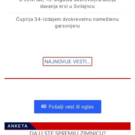
davanja krvi u Svilajncu
Ćuprija 34-Izdajem dvokrevetnu nameštenu
garsonjeru
NAJNOVIJE VESTI…
Pošalji vest ili oglas
ANKETA
DA LI STE SPREMILI ZIMNICU?