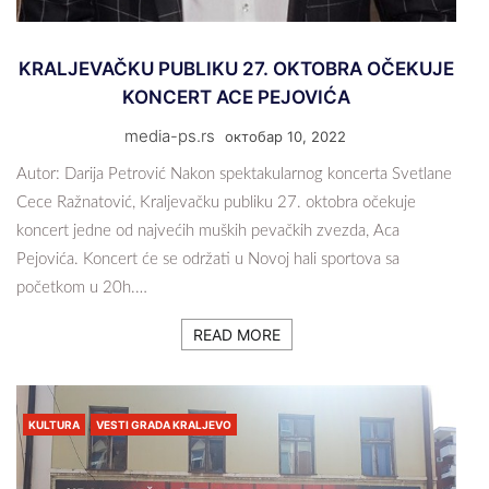
KRALJEVAČKU PUBLIKU 27. OKTOBRA OČEKUJE
KONCERT ACE PEJOVIĆA
media-ps.rs
октобар 10, 2022
Autor: Darija Petrović Nakon spektakularnog koncerta Svetlane
Cece Ražnatović, Kraljevačku publiku 27. oktobra očekuje
koncert jedne od najvećih muških pevačkih zvezda, Aca
Pejovića. Koncert će se održati u Novoj hali sportova sa
početkom u 20h.…
READ MORE
KULTURA
VESTI GRADA KRALJEVO