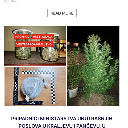
karata…
READ MORE
HRONIKA
VESTI GRADA
VESTI GRADA KRALJEVO
PRIPADNICI MINISTARSTVA UNUTRAŠNJIH
POSLOVA U KRALJEVU I PANČEVU, U