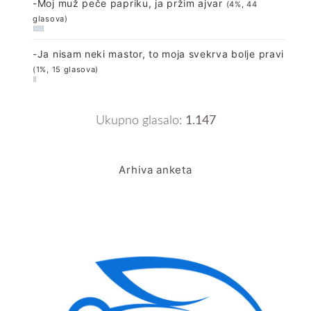
-Moj muž peče papriku, ja pržim ajvar
(4%, 44
glasova)
-Ja nisam neki mastor, to moja svekrva bolje pravi
(1%, 15 glasova)
Ukupno glasalo:
1.147
Arhiva anketa