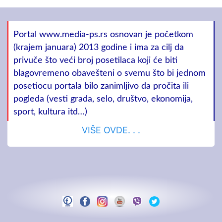
Portal www.media-ps.rs osnovan je početkom
(krajem januara) 2013 godine i ima za cilj da
privuče što veći broj posetilaca koji će biti
blagovremeno obavešteni o svemu što bi jednom
posetiocu portala bilo zanimljivo da pročita ili
pogleda (vesti grada, selo, društvo, ekonomija,
sport, kultura itd…)
VIŠE OVDE. . .