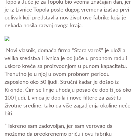
Topola-Juče je za Topolu bio veoma značajan dan, jer
je iz Livnice Topola posle dugog vremena izašao prvi
odlivak koji predstavlja nov život ove fabrike koja je
nekada nosila razvoj ovoga kraja.
Novi vlasnik, domaća firma “Stara varoš” je uložila
velika sredstva i livnica je od juče u probnom radu i
uskoro kreće sa proizvodnjom u punom kapacitetu.
Trenutno je u njoj u ovom probnom periodu
zaposleno oko 50 ljudi. Stručni kadar je došao iz
Kikinde. Čim se linije uhodaju posao će dobiti još oko
100 ljudi. Livnica je dobila i nove filtere za zaštitu
životne sredine, tako da više zagadjenja okoline neće
biti.
” Iskreno sam zadovoljan, jer sam verovao da
možemo da preokrenemo priču i ovu fabriku