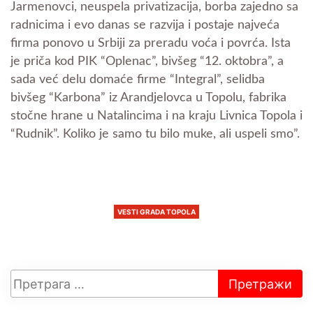
Jarmenovci, neuspela privatizacija, borba zajedno sa
radnicima i evo danas se razvija i postaje najveća
firma ponovo u Srbiji za preradu voća i povrća. Ista
je priča kod PIK “Oplenac”, bivšeg “12. oktobra”, a
sada već delu domaće firme “Integral”, selidba
bivšeg “Karbona” iz Arandjelovca u Topolu, fabrika
stočne hrane u Natalincima i na kraju Livnica Topola i
“Rudnik”. Koliko je samo tu bilo muke, ali uspeli smo”.
VESTI GRADA TOPOLA