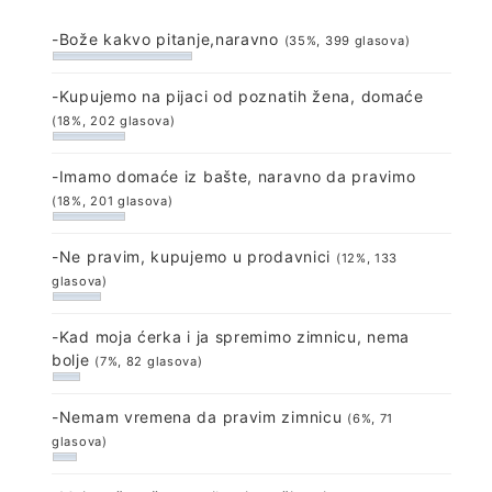
-Bože kakvo pitanje,naravno
(35%, 399 glasova)
-Kupujemo na pijaci od poznatih žena, domaće
(18%, 202 glasova)
-Imamo domaće iz bašte, naravno da pravimo
(18%, 201 glasova)
-Ne pravim, kupujemo u prodavnici
(12%, 133
glasova)
-Kad moja ćerka i ja spremimo zimnicu, nema
bolje
(7%, 82 glasova)
-Nemam vremena da pravim zimnicu
(6%, 71
glasova)