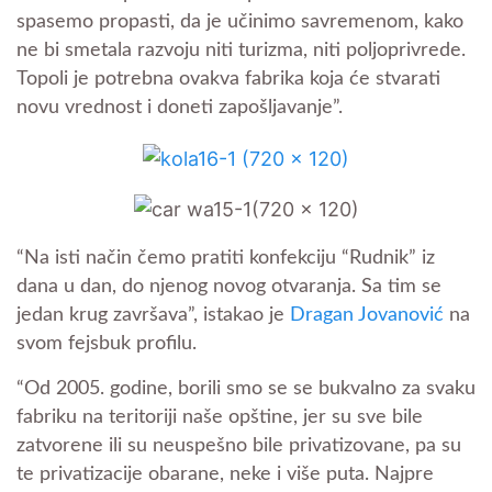
spasemo propasti, da je učinimo savremenom, kako
ne bi smetala razvoju niti turizma, niti poljoprivrede.
Topoli je potrebna ovakva fabrika koja će stvarati
novu vrednost i doneti zapošljavanje”.
“Na isti način čemo pratiti konfekciju “Rudnik” iz
dana u dan, do njenog novog otvaranja. Sa tim se
jedan krug završava”, istakao je
Dragan Jovanović
na
svom fejsbuk profilu.
“Od 2005. godine, borili smo se se bukvalno za svaku
fabriku na teritoriji naše opštine, jer su sve bile
zatvorene ili su neuspešno bile privatizovane, pa su
te privatizacije obarane, neke i više puta. Najpre