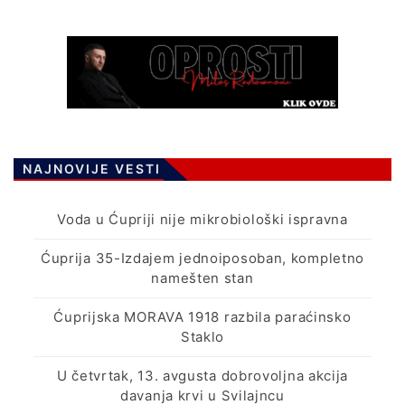
NAJNOVIJE VESTI
Voda u Ćupriji nije mikrobiološki ispravna
Ćuprija 35-Izdajem jednoiposoban, kompletno
namešten stan
Ćuprijska MORAVA 1918 razbila paraćinsko
Staklo
U četvrtak, 13. avgusta dobrovoljna akcija
davanja krvi u Svilajncu