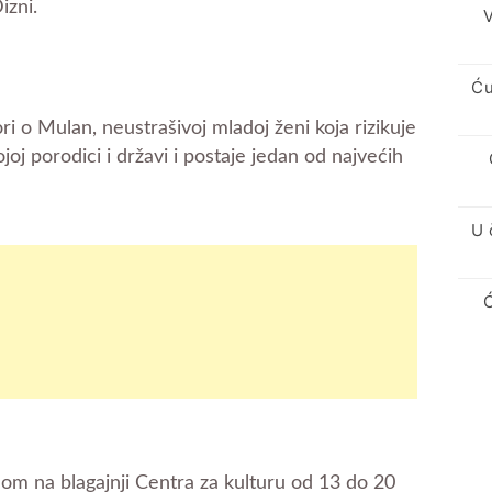
izni.
V
Ću
i o Mulan, neustrašivoj mladoj ženi koja rizikuje
joj porodici i državi i postaje jedan od najvećih
U 
om na blagajnji Centra za kulturu od 13 do 20