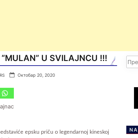
 “MULAN” U SVILAJNCU !!!
Октобар 20, 2020
.RS
lajnac
NA
predstaviće epsku priču o legendarnoj kineskoj