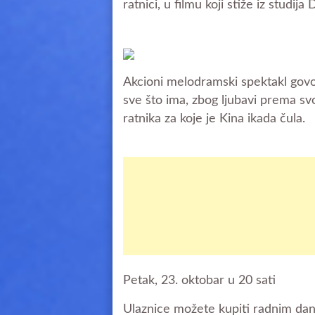
ratnici, u filmu koji stiže iz studija D
Akcioni melodramski spektakl govor
sve što ima, zbog ljubavi prema svo
ratnika za koje je Kina ikada čula.
Petak, 23. oktobar u 20 sati
Ulaznice možete kupiti radnim dan