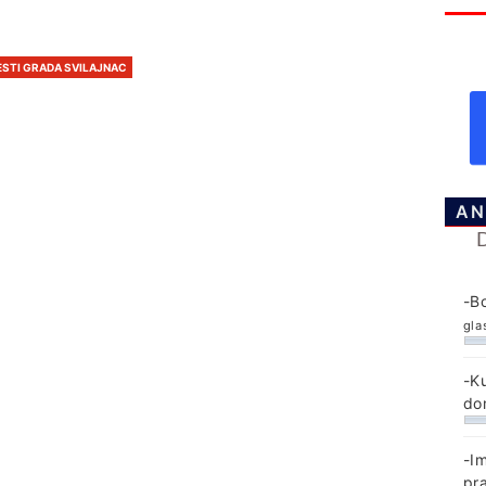
ESTI GRADA SVILAJNAC
AN
-B
gla
-K
do
-I
pr