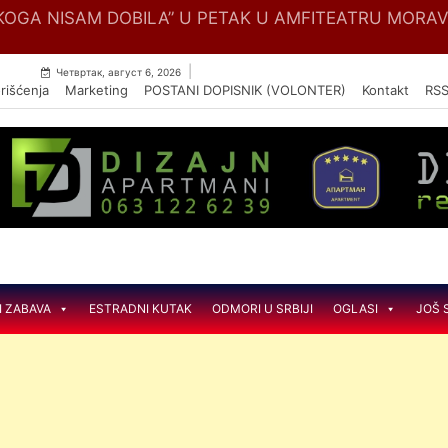
Skip
OGA NISAM DOBILA” U PETAK U AMFITEATRU MORA
to
content
|
Четвртак, август 6, 2026
rišćenja
Marketing
POSTANI DOPISNIK (VOLONTER)
Kontakt
RS
I ZABAVA
ESTRADNI KUTAK
ODMORI U SRBIJI
OGLASI
JOŠ 