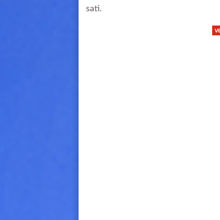
sati.
V