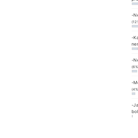
-N
(12
-K
ne
-N
(6%
-M
(4%
-J
bo