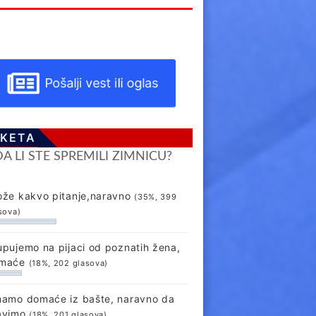
Pošalji vest ili oglas
KETA
DA LI STE SPREMILI ZIMNICU?
ože kakvo pitanje,naravno
(35%, 399
sova)
upujemo na pijaci od poznatih žena,
maće
(18%, 202 glasova)
mamo domaće iz bašte, naravno da
avimo
(18%, 201 glasova)