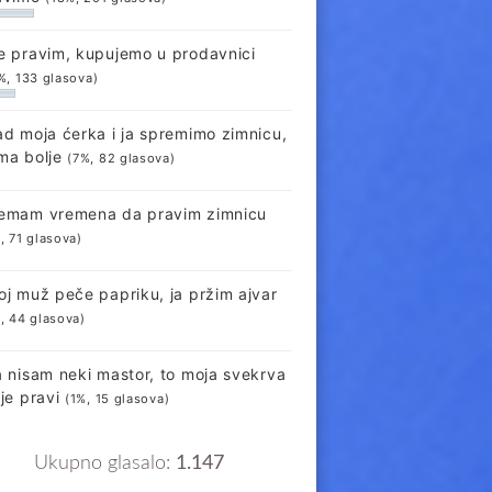
e pravim, kupujemo u prodavnici
%, 133 glasova)
ad moja ćerka i ja spremimo zimnicu,
ma bolje
(7%, 82 glasova)
emam vremena da pravim zimnicu
, 71 glasova)
oj muž peče papriku, ja pržim ajvar
, 44 glasova)
a nisam neki mastor, to moja svekrva
lje pravi
(1%, 15 glasova)
Ukupno glasalo:
1.147