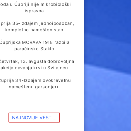
oda u Ćupriji nije mikrobiološki
ispravna
prija 35-Izdajem jednoiposoban,
kompletno namešten stan
Ćuprijska MORAVA 1918 razbila
paraćinsko Staklo
četvrtak, 13. avgusta dobrovoljna
akcija davanja krvi u Svilajncu
Ćuprija 34-Izdajem dvokrevetnu
nameštenu garsonjeru
NAJNOVIJE VESTI…