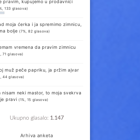
e pravim, kupujemo u prodavnici
%, 133 glasova)
ad moja ćerka i ja spremimo zimnicu,
ma bolje
(7%, 82 glasova)
emam vremena da pravim zimnicu
, 71 glasova)
oj muž peče papriku, ja pržim ajvar
, 44 glasova)
a nisam neki mastor, to moja svekrva
lje pravi
(1%, 15 glasova)
Ukupno glasalo:
1.147
Arhiva anketa