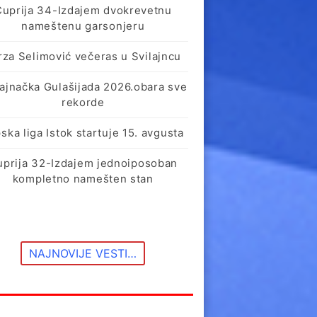
Ćuprija 34-Izdajem dvokrevetnu
nameštenu garsonjeru
rza Selimović večeras u Svilajncu
lajnačka Gulašijada 2026.obara sve
rekorde
ska liga Istok startuje 15. avgusta
uprija 32-Izdajem jednoiposoban
kompletno namešten stan
NAJNOVIJE VESTI…