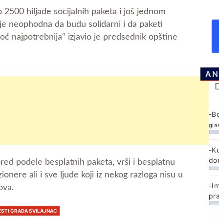
o 2500 hiljade socijalnih paketa i još jednom
je neophodna da budu solidarni i da paketi
ć najpotrebnija“ izjavio je predsednik opštine
AN
-B
gla
-K
do
red podele besplatnih paketa, vrši i besplatnu
onere ali i sve ljude koji iz nekog razloga nisu u
-I
ova.
pr
ESTI GRADA SVILAJNAC