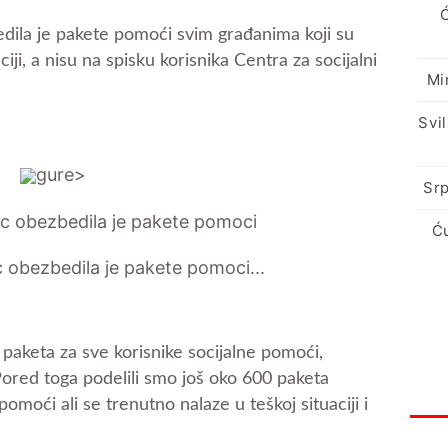
edila je pakete pomoći svim građanima koji su
ciji, a nisu na spisku korisnika Centra za socijalni
Mi
Svi
gure>
Srp
Ć
 paketa za sve korisnike socijalne pomoći,
Pored toga podelili smo još oko 600 paketa
 pomoći ali se trenutno nalaze u teškoj situaciji i