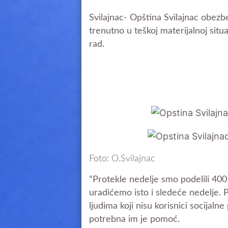
Svilajnac- Opština Svilajnac obezb
trenutno u teškoj materijalnoj situa
rad.
Foto: O.Svilajnac
“Protekle nedelje smo podelili 400
uradićemo isto i sledeće nedelje. 
ljudima koji nisu korisnici socijalne
potrebna im je pomoć.