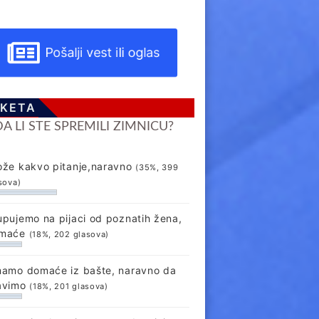
Pošalji vest ili oglas
KETA
DA LI STE SPREMILI ZIMNICU?
ože kakvo pitanje,naravno
(35%, 399
sova)
upujemo na pijaci od poznatih žena,
maće
(18%, 202 glasova)
mamo domaće iz bašte, naravno da
avimo
(18%, 201 glasova)