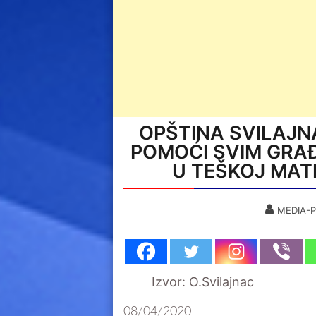
OPŠTINA SVILAJN
POMOĆI SVIM GRA
U TEŠKOJ MATE
MEDIA-P
Izvor: O.Svilajnac
08/04/2020