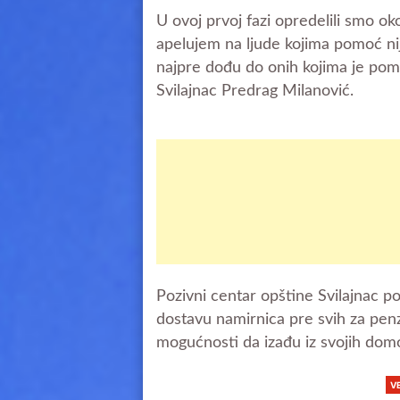
U ovoj prvoj fazi opredelili smo ok
apelujem na ljude kojima pomoć ni
najpre dođu do onih kojima je pomo
Svilajnac Predrag Milanović.
Pozivni centar opštine Svilajnac po
dostavu namirnica pre svih za penzi
mogućnosti da izađu iz svojih dom
V