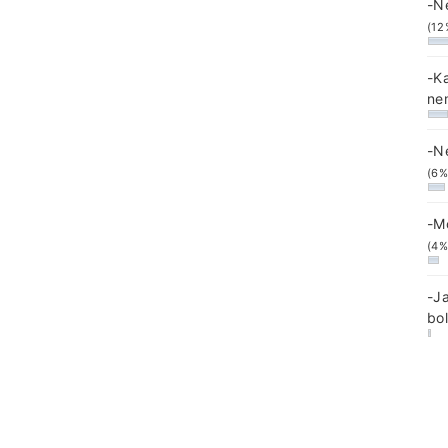
-N
(12
-K
ne
-N
(6%
-M
(4%
-J
bo