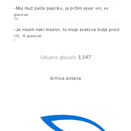
-Moj muž peče papriku, ja pržim ajvar
(4%, 44
glasova)
-Ja nisam neki mastor, to moja svekrva bolje pravi
(1%, 15 glasova)
Ukupno glasalo:
1.147
Arhiva anketa