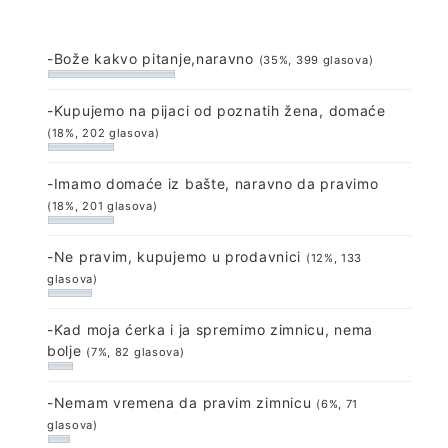
-Bože kakvo pitanje,naravno
(35%, 399 glasova)
-Kupujemo na pijaci od poznatih žena, domaće
(18%, 202 glasova)
-Imamo domaće iz bašte, naravno da pravimo
(18%, 201 glasova)
-Ne pravim, kupujemo u prodavnici
(12%, 133
glasova)
-Kad moja ćerka i ja spremimo zimnicu, nema
bolje
(7%, 82 glasova)
-Nemam vremena da pravim zimnicu
(6%, 71
glasova)