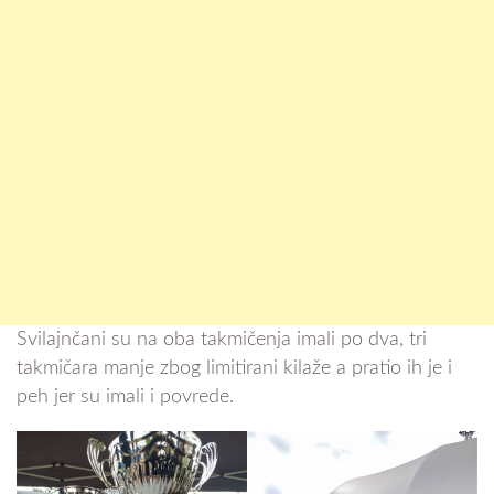
Svilajnčani su na oba takmičenja imali po dva, tri
takmičara manje zbog limitirani kilaže a pratio ih je i
peh jer su imali i povrede.