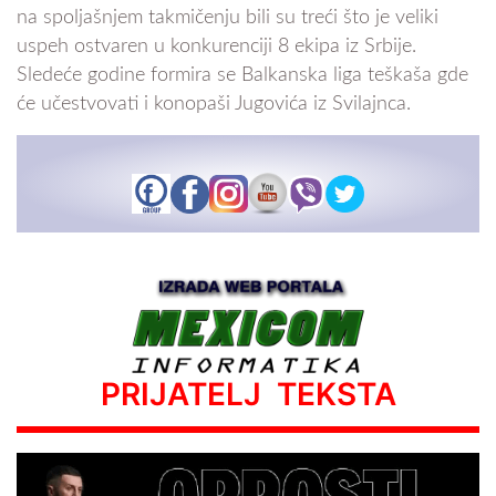
na spoljašnjem takmičenju bili su treći što je veliki
uspeh ostvaren u konkurenciji 8 ekipa iz Srbije.
Sledeće godine formira se Balkanska liga teškaša gde
će učestvovati i konopaši Jugovića iz Svilajnca.
PRIJATELJ TEKSTA