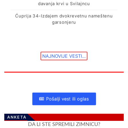
davanja krvi u Svilajncu
Ćuprija 34-Izdajem dvokrevetnu nameštenu
garsonjeru
NAJNOVIJE VESTI…
Pošalji vest ili oglas
ANKETA
DA LI STE SPREMILI ZIMNICU?