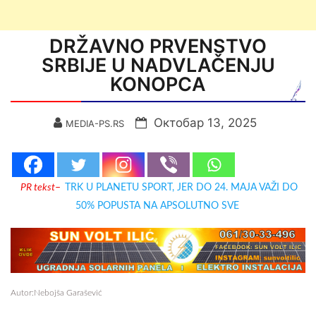
DRŽAVNO PRVENSTVO
SRBIJE U NADVLAČENJU
KONOPCA
Октобар 13, 2025
MEDIA-PS.RS
PR tekst
–
TRK U PLANETU SPORT, JER DO 24. MAJA VAŽI DO
50% POPUSTA NA APSOLUTNO SVE
Autor:Nebojša Garašević