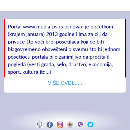
Portal www.media-ps.rs osnovan je početkom
(krajem januara) 2013 godine i ima za cilj da
privuče što veći broj posetilaca koji će biti
blagovremeno obavešteni o svemu što bi jednom
posetiocu portala bilo zanimljivo da pročita ili
pogleda (vesti grada, selo, društvo, ekonomija,
sport, kultura itd…)
VIŠE OVDE. . .