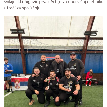
Svilajnački Jugović prvak Srbije za unutrašnju tehniku
a treći za spoljašnju