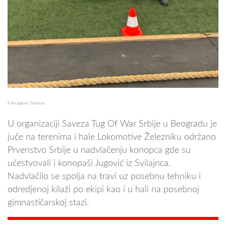
Foto:Jugović Svilajnac
U organizaciji Saveza Tug Of War Srbije u Beogradu je
juče na terenima i hale Lokomotive Železniku održano
Prvenstvo Srbije u nadvlačenju konopca gde su
učestvovali i konopaši Jugović iz Svilajnca.
Nadvlačilo se spolja na travi uz posebnu tehniku i
odredjenoj kilaži po ekipi kao i u hali na posebnoj
gimnastičarskoj stazi.