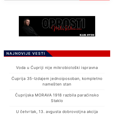
NAJNOVIJE VESTI
Voda u Ćupriji nije mikrobiološki ispravna
Ćuprija 35-Izdajem jednoiposoban, kompletno
namešten stan
Ćuprijska MORAVA 1918 razbila paraćinsko
Staklo
U četvrtak, 13. avgusta dobrovoljna akcija