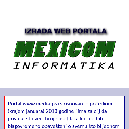
Portal www.media-ps.rs osnovan je početkom
(krajem januara) 2013 godine i ima za cilj da
privuče što veći broj posetilaca koji će biti
blagovremeno obavešteni o svemu što bi jednom