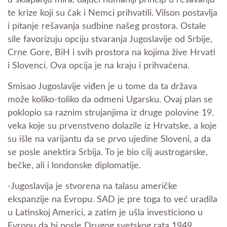
u sklapanju mira, dajući humaniji princip u rešavanju
te krize koji su čak i Nemci prihvatili. Vilson postavlja
i pitanje rešavanja sudbine našeg prostora. Ostale
sile favorizuju opciju stvaranja Jugoslavije od Srbije,
Crne Gore, BiH i svih prostora na kojima žive Hrvati
i Slovenci. Ova opcija je na kraju i prihvaćena.
Smisao Jugoslavije viđen je u tome da ta država
može koliko-toliko da odmeni Ugarsku. Ovaj plan se
poklopio sa raznim strujanjima iz druge polovine 19.
veka koje su prvenstveno dolazile iz Hrvatske, a koje
su išle na varijantu da se prvo ujedine Sloveni, a da
se posle anektira Srbija. To je bio cilj austrogarske,
bečke, ali i londonske diplomatije.
-Jugoslavija je stvorena na talasu američke
ekspanzije na Evropu. SAD je pre toga to već uradila
u Latinskoj Americi, a zatim je ušla investiciono u
Evropu da bi posle Drugog svetskog rata 1949.