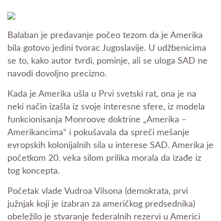
Balaban je predavanje počeo tezom da je Amerika
bila gotovo jedini tvorac Jugoslavije. U udžbenicima
se to, kako autor tvrdi, pominje, ali se uloga SAD ne
navodi dovoljno precizno.
Kada je Amerika ušla u Prvi svetski rat, ona je na
neki način izašla iz svoje interesne sfere, iz modela
funkcionisanja Monroove doktrine „Amerika –
Amerikancima“ i pokušavala da spreči mešanje
evropskih kolonijalnih sila u interese SAD. Amerika je
početkom 20. veka silom prilika morala da izađe iz
tog koncepta.
Početak vlade Vudroa Vilsona (demokrata, prvi
južnjak koji je izabran za američkog predsednika)
obeležilo je stvaranje federalnih rezervi u Americi