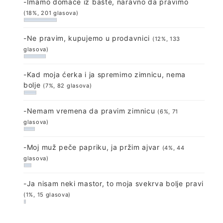
-Imamo domaće iz bašte, naravno da pravimo
(18%, 201 glasova)
-Ne pravim, kupujemo u prodavnici
(12%, 133
glasova)
-Kad moja ćerka i ja spremimo zimnicu, nema
bolje
(7%, 82 glasova)
-Nemam vremena da pravim zimnicu
(6%, 71
glasova)
-Moj muž peče papriku, ja pržim ajvar
(4%, 44
glasova)
-Ja nisam neki mastor, to moja svekrva bolje pravi
(1%, 15 glasova)