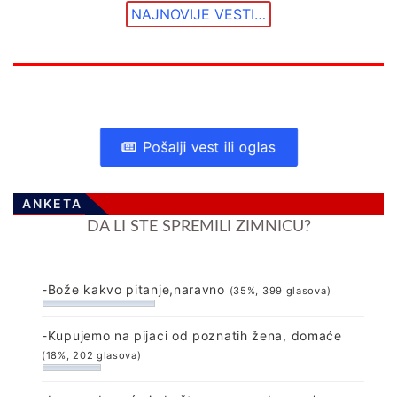
NAJNOVIJE VESTI…
Pošalji vest ili oglas
ANKETA
DA LI STE SPREMILI ZIMNICU?
-Bože kakvo pitanje,naravno
(35%, 399 glasova)
-Kupujemo na pijaci od poznatih žena, domaće
(18%, 202 glasova)