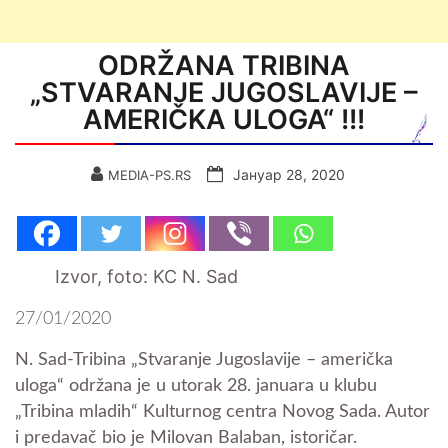
ODRŽANA TRIBINA
„STVARANJE JUGOSLAVIJE –
AMERIČKA ULOGA“ !!!
Јануар 28, 2020
MEDIA-PS.RS
Izvor, foto: KC N. Sad
27/01/2020
N. Sad-Tribina „Stvaranje Jugoslavije – američka
uloga“ održana je u utorak 28. januara u klubu
„Tribina mladih“ Kulturnog centra Novog Sada. Autor
i predavač bio je Milovan Balaban, istoričar.