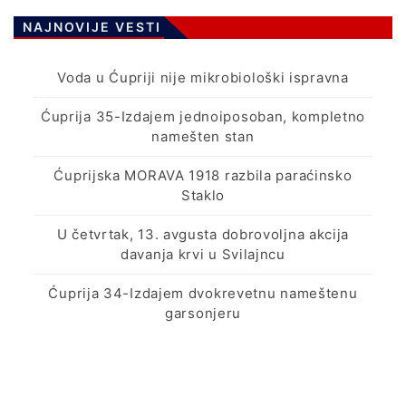
NAJNOVIJE VESTI
Voda u Ćupriji nije mikrobiološki ispravna
Ćuprija 35-Izdajem jednoiposoban, kompletno
namešten stan
Ćuprijska MORAVA 1918 razbila paraćinsko
Staklo
U četvrtak, 13. avgusta dobrovoljna akcija
davanja krvi u Svilajncu
Ćuprija 34-Izdajem dvokrevetnu nameštenu
garsonjeru