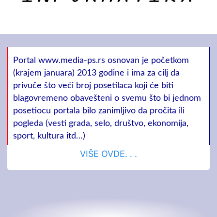
Portal www.media-ps.rs osnovan je početkom
(krajem januara) 2013 godine i ima za cilj da
privuče što veći broj posetilaca koji će biti
blagovremeno obavešteni o svemu što bi jednom
posetiocu portala bilo zanimljivo da pročita ili
pogleda (vesti grada, selo, društvo, ekonomija,
sport, kultura itd…)
VIŠE OVDE. . .