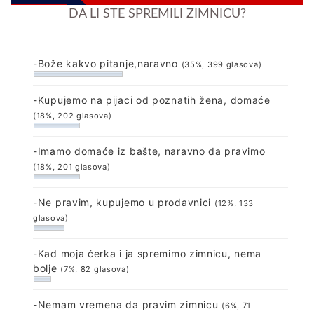
DA LI STE SPREMILI ZIMNICU?
-Bože kakvo pitanje,naravno
(35%, 399 glasova)
-Kupujemo na pijaci od poznatih žena, domaće
(18%, 202 glasova)
-Imamo domaće iz bašte, naravno da pravimo
(18%, 201 glasova)
-Ne pravim, kupujemo u prodavnici
(12%, 133
glasova)
-Kad moja ćerka i ja spremimo zimnicu, nema
bolje
(7%, 82 glasova)
-Nemam vremena da pravim zimnicu
(6%, 71