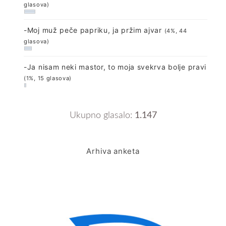
glasova)
-Moj muž peče papriku, ja pržim ajvar
(4%, 44
glasova)
-Ja nisam neki mastor, to moja svekrva bolje pravi
(1%, 15 glasova)
Ukupno glasalo:
1.147
Arhiva anketa