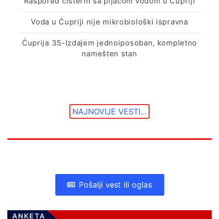
Raspored cisterni sa pijaćom vodom u Ćupriji
Voda u Ćupriji nije mikrobiološki ispravna
Ćuprija 35-Izdajem jednoiposoban, kompletno
namešten stan
NAJNOVIJE VESTI…
Pošalji vest ili oglas
ANKETA