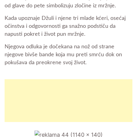
od glave do pete simbolizuju zločine iz mržnje.
Kada upoznaje Džuli i njene tri mlade kćeri, osećaj
očinstva i odgovornosti ga snažno podstiču da
napusti pokret i život pun mržnje.
Njegova odluka je dočekana na nož od strane
njegove bivše bande koja mu preti smrću dok on
pokušava da preokrene svoj život.