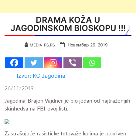
DRAMA KOŽA U
JAGODINSKOM BIOSKOPU !!!
Новембар 26, 2019
MEDIA-PS.RS
Izvor: KC Jagodina
26/11/2019
Jagodina-Brajon Vajdner je bio jedan od najtraženijih
skinhedsa na FBI-ovoj listi.
Zastrašujuće rasističke tetovaže kojima je pokriven