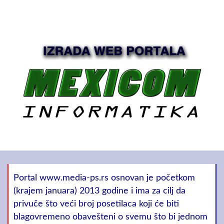
Portal www.media-ps.rs osnovan je početkom
(krajem januara) 2013 godine i ima za cilj da
privuče što veći broj posetilaca koji će biti
blagovremeno obavešteni o svemu što bi jednom