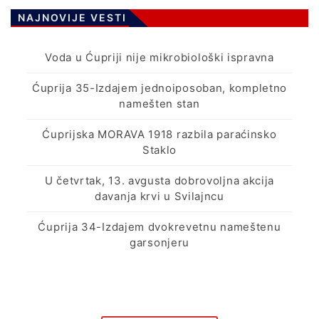
NAJNOVIJE VESTI
Voda u Ćupriji nije mikrobiološki ispravna
Ćuprija 35-Izdajem jednoiposoban, kompletno
namešten stan
Ćuprijska MORAVA 1918 razbila paraćinsko
Staklo
U četvrtak, 13. avgusta dobrovoljna akcija
davanja krvi u Svilajncu
Ćuprija 34-Izdajem dvokrevetnu nameštenu
garsonjeru