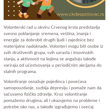
Volonterski rad u okviru Crvenog krsta predstavlja
svesno poklanjanje vremena, veština, znanja i
energije za dobrobit drugih ljudi i zajednice bez
materijalne nadoknade. Volonteri mogu biti osobe iz
svih društvenih grupa, svih uzrasta i imovinskih
stanja, a aktivnosti na kojima se angažuju takođe
variraju od učestvovanja u periodičnim akcijama do
stalnih programa.
Volontiranje osnažuje pojedinca i povećava
samopouzdanje, suzbija depresiju i pomaže nam da
sačuvamo fizičko zdravlje. Kroz volontiranje
pomažemo drugima, ali i ukazujemo na probleme i
potrebe oko nas, a takođe izgrađujemo i osećaj