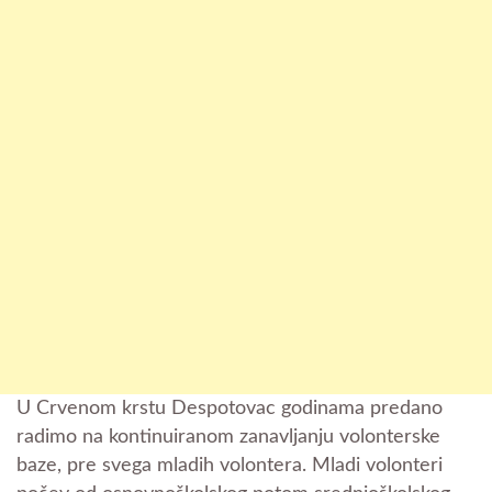
U Crvenom krstu Despotovac godinama predano
radimo na kontinuiranom zanavljanju volonterske
baze, pre svega mladih volontera. Mladi volonteri