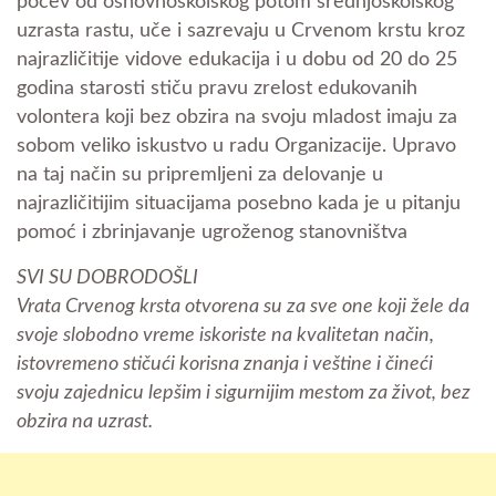
počev od osnovnoškolskog potom srednjoškolskog
uzrasta rastu, uče i sazrevaju u Crvenom krstu kroz
najrazličitije vidove edukacija i u dobu od 20 do 25
godina starosti stiču pravu zrelost edukovanih
volontera koji bez obzira na svoju mladost imaju za
sobom veliko iskustvo u radu Organizacije. Upravo
na taj način su pripremljeni za delovanje u
najrazličitijim situacijama posebno kada je u pitanju
pomoć i zbrinjavanje ugroženog stanovništva
SVI SU DOBRODOŠLI
Vrata Crvenog krsta otvorena su za sve one koji žele da
svoje slobodno vreme iskoriste na kvalitetan način,
istovremeno stičući korisna znanja i veštine i čineći
svoju zajednicu lepšim i sigurnijim mestom za život, bez
obzira na uzrast.