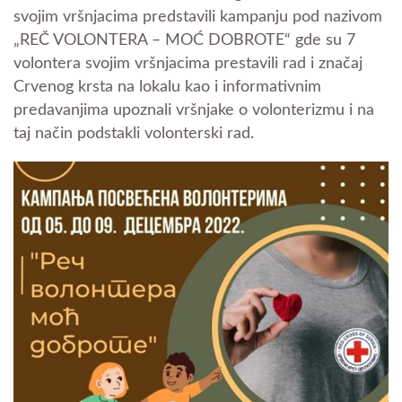
svojim vršnjacima predstavili kampanju pod nazivom
„REČ VOLONTERA – MOĆ DOBROTE“ gde su 7
volontera svojim vršnjacima prestavili rad i značaj
Crvenog krsta na lokalu kao i informativnim
predavanjima upoznali vršnjake o volonterizmu i na
taj način podstakli volonterski rad.