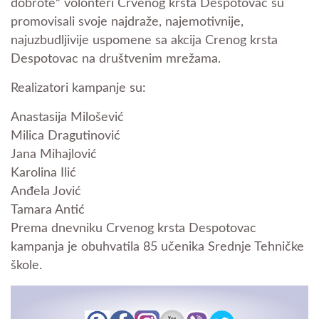
dobrote“ volonteri Crvenog krsta Despotovac su
promovisali svoje najdraže, najemotivnije,
najuzbudljivije uspomene sa akcija Crenog krsta
Despotovac na društvenim mrežama.
Realizatori kampanje su:
Anastasija Milošević
Milica Dragutinović
Jana Mihajlović
Karolina Ilić
Anđela Jović
Tamara Antić
Prema dnevniku Crvenog krsta Despotovac
kampanja je obuhvatila 85 učenika Srednje Tehničke
škole.