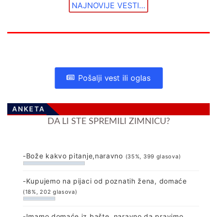
NAJNOVIJE VESTI…
Pošalji vest ili oglas
ANKETA
DA LI STE SPREMILI ZIMNICU?
-Bože kakvo pitanje,naravno
(35%, 399 glasova)
-Kupujemo na pijaci od poznatih žena, domaće
(18%, 202 glasova)
-Imamo domaće iz bašte, naravno da pravimo