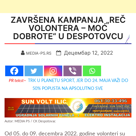
ZAVRŠENA KAMPANJA „REČ
VOLONTERA – MOĆ
DOBROTE“ U DESPOTOVCU
Децембар 12, 2022
MEDIA-PS.RS
PR tekst
–
TRK U PLANETU SPORT, JER DO 24. MAJA VAŽI DO
50% POPUSTA NA APSOLUTNO SVE
Autor: MEDIA PS / CK Despotovac
Od 05. do 09. decembra 2022. godine volonteri su