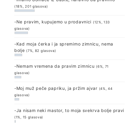
(18%, 201 glasova)
-Ne pravim, kupujemo u prodavnici
(12%, 133
glasova)
-Kad moja ćerka i ja spremimo zimnicu, nema
bolje
(7%, 82 glasova)
-Nemam vremena da pravim zimnicu
(6%, 71
glasova)
-Moj muž peče papriku, ja pržim ajvar
(4%, 44
glasova)
-Ja nisam neki mastor, to moja svekrva bolje pravi
(1%, 15 glasova)