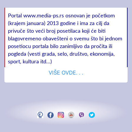
Portal www.media-ps.rs osnovan je početkom
(krajem januara) 2013 godine i ima za cilj da
privuče što veći broj posetilaca koji će biti
blagovremeno obavešteni o svemu što bi jednom
posetiocu portala bilo zanimljivo da pročita ili
pogleda (vesti grada, selo, društvo, ekonomija,
sport, kultura itd…)
VIŠE OVDE. . .