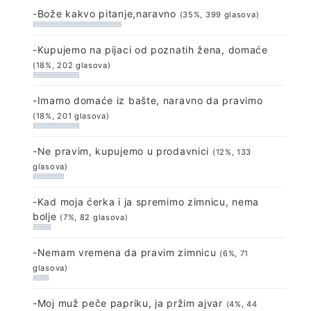
-Bože kakvo pitanje,naravno
(35%, 399 glasova)
-Kupujemo na pijaci od poznatih žena, domaće
(18%, 202 glasova)
-Imamo domaće iz bašte, naravno da pravimo
(18%, 201 glasova)
-Ne pravim, kupujemo u prodavnici
(12%, 133
glasova)
-Kad moja ćerka i ja spremimo zimnicu, nema
bolje
(7%, 82 glasova)
-Nemam vremena da pravim zimnicu
(6%, 71
glasova)
-Moj muž peče papriku, ja pržim ajvar
(4%, 44