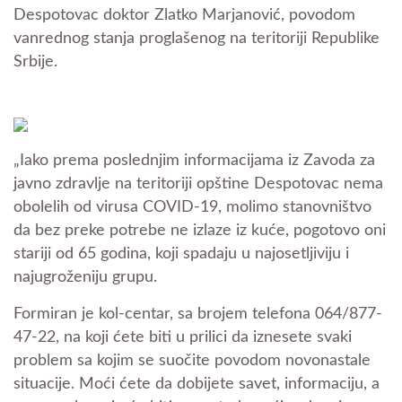
Despotovac doktor Zlatko Marjanović, povodom
vanrednog stanja proglašenog na teritoriji Republike
Srbije.
„Iako prema poslednjim informacijama iz Zavoda za
javno zdravlje na teritoriji opštine Despotovac nema
obolelih od virusa COVID-19, molimo stanovništvo
da bez preke potrebe ne izlaze iz kuće, pogotovo oni
stariji od 65 godina, koji spadaju u najosetljiviju i
najugroženiju grupu.
Formiran je kol-centar, sa brojem telefona 064/877-
47-22, na koji ćete biti u prilici da iznesete svaki
problem sa kojim se suočite povodom novonastale
situacije. Moći ćete da dobijete savet, informaciju, a