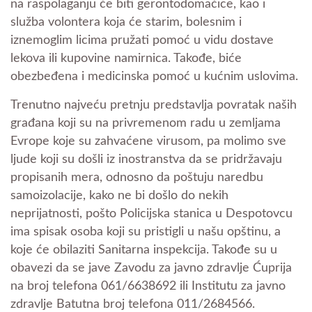
na raspolaganju će biti gerontodomaćice, kao i
služba volontera koja će starim, bolesnim i
iznemoglim licima pružati pomoć u vidu dostave
lekova ili kupovine namirnica. Takođe, biće
obezbeđena i medicinska pomoć u kućnim uslovima.
Trenutno najveću pretnju predstavlja povratak naših
građana koji su na privremenom radu u zemljama
Evrope koje su zahvaćene virusom, pa molimo sve
ljude koji su došli iz inostranstva da se pridržavaju
propisanih mera, odnosno da poštuju naredbu
samoizolacije, kako ne bi došlo do nekih
neprijatnosti, pošto Policijska stanica u Despotovcu
ima spisak osoba koji su pristigli u našu opštinu, a
koje će obilaziti Sanitarna inspekcija. Takođe su u
obavezi da se jave Zavodu za javno zdravlje Ćuprija
na broj telefona 061/6638692 ili Institutu za javno
zdravlje Batutna broj telefona 011/2684566.