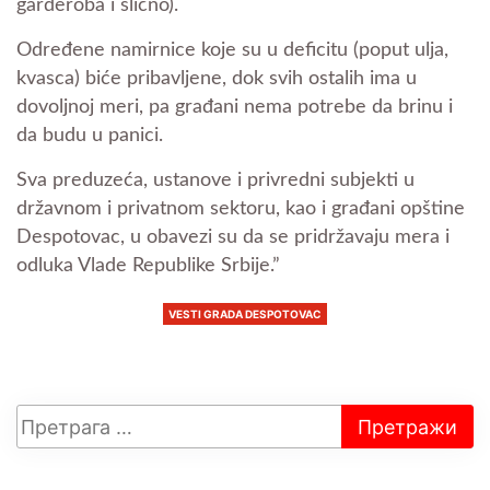
garderoba i slično).
Određene namirnice koje su u deficitu (poput ulja,
kvasca) biće pribavljene, dok svih ostalih ima u
dovoljnoj meri, pa građani nema potrebe da brinu i
da budu u panici.
Sva preduzeća, ustanove i privredni subjekti u
državnom i privatnom sektoru, kao i građani opštine
Despotovac, u obavezi su da se pridržavaju mera i
odluka Vlade Republike Srbije.”
VESTI GRADA DESPOTOVAC