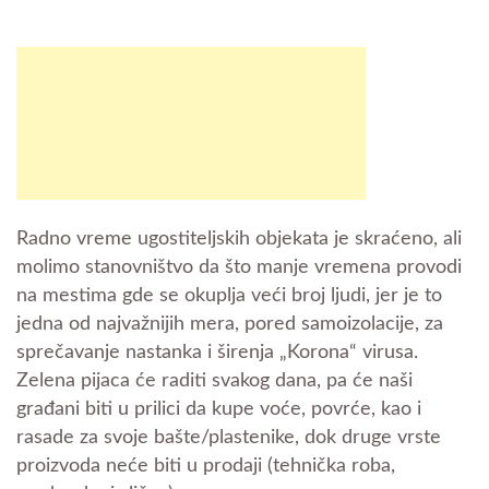
Radno vreme ugostiteljskih objekata je skraćeno, ali
molimo stanovništvo da što manje vremena provodi
na mestima gde se okuplja veći broj ljudi, jer je to
jedna od najvažnijih mera, pored samoizolacije, za
sprečavanje nastanka i širenja „Korona“ virusa.
Zelena pijaca će raditi svakog dana, pa će naši
građani biti u prilici da kupe voće, povrće, kao i
rasade za svoje bašte/plastenike, dok druge vrste
proizvoda neće biti u prodaji (tehnička roba,