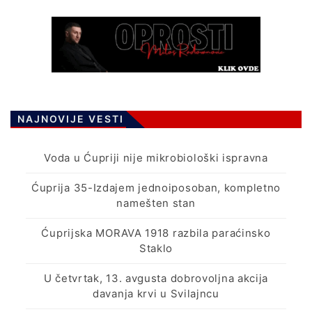
NAJNOVIJE VESTI
Voda u Ćupriji nije mikrobiološki ispravna
Ćuprija 35-Izdajem jednoiposoban, kompletno
namešten stan
Ćuprijska MORAVA 1918 razbila paraćinsko
Staklo
U četvrtak, 13. avgusta dobrovoljna akcija
davanja krvi u Svilajncu