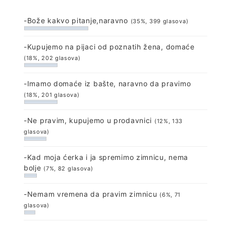
-Bože kakvo pitanje,naravno
(35%, 399 glasova)
-Kupujemo na pijaci od poznatih žena, domaće
(18%, 202 glasova)
-Imamo domaće iz bašte, naravno da pravimo
(18%, 201 glasova)
-Ne pravim, kupujemo u prodavnici
(12%, 133
glasova)
-Kad moja ćerka i ja spremimo zimnicu, nema
bolje
(7%, 82 glasova)
-Nemam vremena da pravim zimnicu
(6%, 71
glasova)