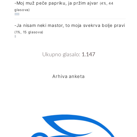
-Moj muž peče papriku, ja pržim ajvar
(4%, 44
glasova)
-Ja nisam neki mastor, to moja svekrva bolje pravi
(1%, 15 glasova)
Ukupno glasalo:
1.147
Arhiva anketa