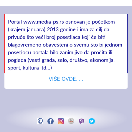
Portal www.media-ps.rs osnovan je početkom
(krajem januara) 2013 godine i ima za cilj da
privuče što veći broj posetilaca koji će biti
blagovremeno obavešteni o svemu što bi jednom
posetiocu portala bilo zanimljivo da pročita ili
pogleda (vesti grada, selo, društvo, ekonomija,
sport, kultura itd…)
VIŠE OVDE. . .