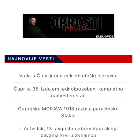
NAJNOVIJE VESTI
Voda u Ćupriji nije mikrobiološki ispravna
Ćuprija 35-Izdajem jednoiposoban, kompletno
namešten stan
Ćuprijska MORAVA 1918 razbila paraćinsko
Staklo
U četvrtak, 13. avgusta dobrovoljna akcija
davanja krvi u Svilajncu