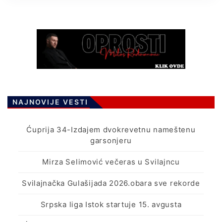
NAJNOVIJE VESTI
Ćuprija 34-Izdajem dvokrevetnu nameštenu
garsonjeru
Mirza Selimović večeras u Svilajncu
Svilajnačka Gulašijada 2026.obara sve rekorde
Srpska liga Istok startuje 15. avgusta