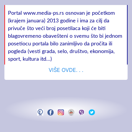
Portal www.media-ps.rs osnovan je početkom
(krajem januara) 2013 godine i ima za cilj da
privuče što veći broj posetilaca koji će biti
blagovremeno obavešteni o svemu što bi jednom
posetiocu portala bilo zanimljivo da pročita ili
pogleda (vesti grada, selo, društvo, ekonomija,
sport, kultura itd…)
VIŠE OVDE. . .