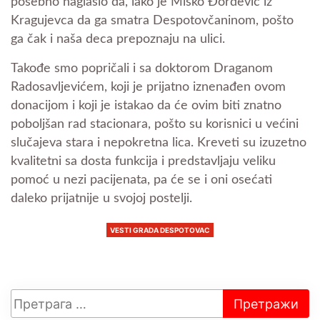
posebno naglasio da, iako je Miško Đorđević iz
Kragujevca da ga smatra Despotovčaninom, pošto
ga čak i naša deca prepoznaju na ulici.
Takođe smo popričali i sa doktorom Draganom
Radosavljevićem, koji je prijatno iznenađen ovom
donacijom i koji je istakao da će ovim biti znatno
poboljšan rad stacionara, pošto su korisnici u većini
slučajeva stara i nepokretna lica. Kreveti su izuzetno
kvalitetni sa dosta funkcija i predstavljaju veliku
pomoć u nezi pacijenata, pa će se i oni osećati
daleko prijatnije u svojoj postelji.
VESTI GRADA DESPOTOVAC