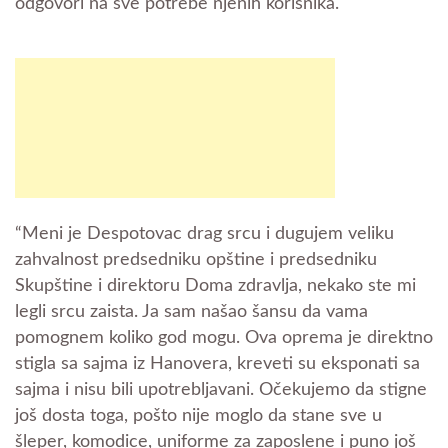
odgovori na sve potrebe njenih korisnika.
“Meni je Despotovac drag srcu i dugujem veliku
zahvalnost predsedniku opštine i predsedniku
Skupštine i direktoru Doma zdravlja, nekako ste mi
legli srcu zaista. Ja sam našao šansu da vama
pomognem koliko god mogu. Ova oprema je direktno
stigla sa sajma iz Hanovera, kreveti su eksponati sa
sajma i nisu bili upotrebljavani. Očekujemo da stigne
još dosta toga, pošto nije moglo da stane sve u
šleper, komodice, uniforme za zaposlene i puno još