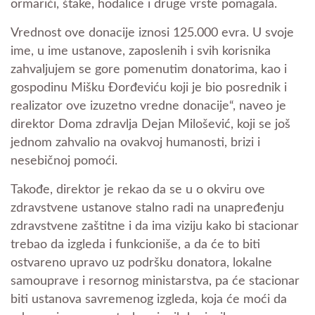
ormarići, štake, hodalice i druge vrste pomagala.
Vrednost ove donacije iznosi 125.000 evra. U svoje
ime, u ime ustanove, zaposlenih i svih korisnika
zahvaljujem se gore pomenutim donatorima, kao i
gospodinu Mišku Đorđeviću koji je bio posrednik i
realizator ove izuzetno vredne donacije“, naveo je
direktor Doma zdravlja Dejan Milošević, koji se još
jednom zahvalio na ovakvoj humanosti, brizi i
nesebičnoj pomoći.
Takođe, direktor je rekao da se u o okviru ove
zdravstvene ustanove stalno radi na unapređenju
zdravstvene zaštitne i da ima viziju kako bi stacionar
trebao da izgleda i funkcioniše, a da će to biti
ostvareno upravo uz podršku donatora, lokalne
samouprave i resornog ministarstva, pa će stacionar
biti ustanova savremenog izgleda, koja će moći da