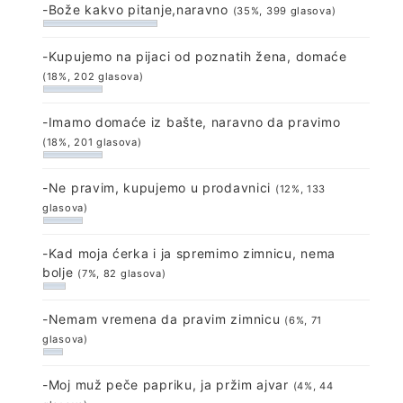
-Bože kakvo pitanje,naravno
(35%, 399 glasova)
-Kupujemo na pijaci od poznatih žena, domaće
(18%, 202 glasova)
-Imamo domaće iz bašte, naravno da pravimo
(18%, 201 glasova)
-Ne pravim, kupujemo u prodavnici
(12%, 133
glasova)
-Kad moja ćerka i ja spremimo zimnicu, nema
bolje
(7%, 82 glasova)
-Nemam vremena da pravim zimnicu
(6%, 71
glasova)
-Moj muž peče papriku, ja pržim ajvar
(4%, 44