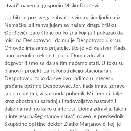
stvari“, naveo je gospodin Miško Đorđević.
„Ja bih se pre svega zahvalio svim našim ljudima iz
Nemačke, ali zahvaljujem se našem drugu Mišku
Đorđeviću zato što je po ko zna koji put pokazao da
misli na Despotovac i da mu je Despotovac u srcu.
On ovde ima samo prijatelje, što je velika stvar. Kada
smo krenuli u rekonstrukciju Doma zdravlja
dogovorili smo se da sa tim nećemo stati. U toku su
planovi i projekti za rekonstrukciju stacionara u
Despotovcu, tako da sve ovo radimo u interesu
građana opštine Despotovac. Jer, kada imate zdrave
ljude u opštini, vi ste onda pobedili. Mi ćemo i dalje
kroz obostranu saradnju i zadovoljstvo nastaviti i
dalje da radimo kako u interesu Doma zdravlja, tako i
u interesu našeg stanovništva“, naveo je predsednik
Skupštine opštine doktor Zlatko Marjanović, koji je