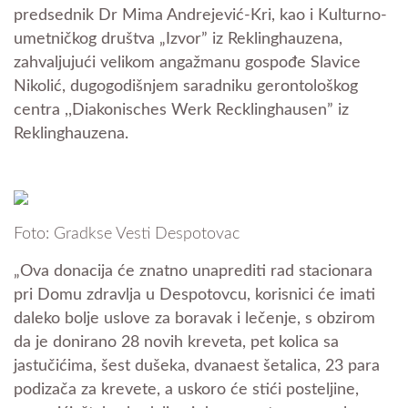
predsednik Dr Mima Andrejević-Kri, kao i Kulturno-
umetničkog društva „Izvor” iz Reklinghauzena,
zahvaljujući velikom angažmanu gospođe Slavice
Nikolić, dugogodišnjem saradniku gerontološkog
centra ,,Diakonisches Werk Recklinghausen” iz
Reklinghauzena.
Foto: Gradkse Vesti Despotovac
„Ova donacija će znatno unaprediti rad stacionara
pri Domu zdravlja u Despotovcu, korisnici će imati
daleko bolje uslove za boravak i lečenje, s obzirom
da je donirano 28 novih kreveta, pet kolica sa
jastučićima, šest dušeka, dvanaest šetalica, 23 para
podizača za krevete, a uskoro će stići posteljine,