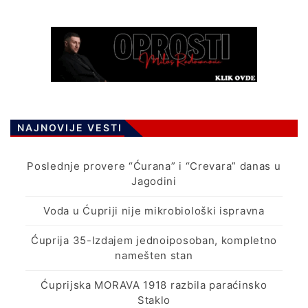
NAJNOVIJE VESTI
Poslednje provere “Ćurana” i “Crevara” danas u
Jagodini
Voda u Ćupriji nije mikrobiološki ispravna
Ćuprija 35-Izdajem jednoiposoban, kompletno
namešten stan
Ćuprijska MORAVA 1918 razbila paraćinsko
Staklo