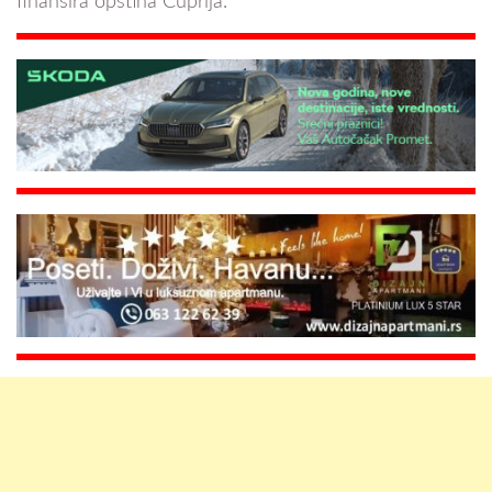
finansira opština Ćuprija.