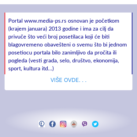
Portal www.media-ps.rs osnovan je početkom
(krajem januara) 2013 godine i ima za cilj da
privuče što veći broj posetilaca koji će biti
blagovremeno obavešteni o svemu što bi jednom
posetiocu portala bilo zanimljivo da pročita ili
pogleda (vesti grada, selo, društvo, ekonomija,
sport, kultura itd…)
VIŠE OVDE. . .