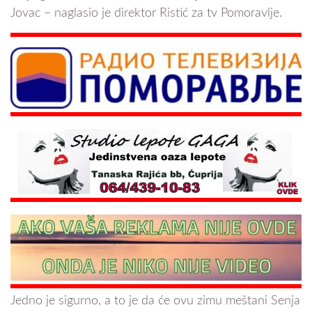
Jovac – naglasio je direktor Ristić za tv Pomoravlje.
Jedno je sigurno, a to je da će ovu zimu meštani Senja