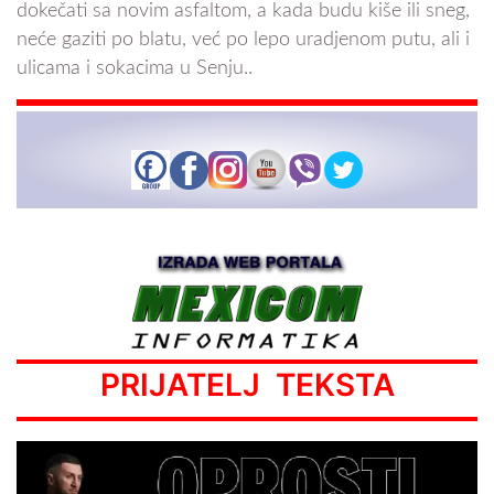
dokečati sa novim asfaltom, a kada budu kiše ili sneg,
neće gaziti po blatu, već po lepo uradjenom putu, ali i
ulicama i sokacima u Senju..
PRIJATELJ TEKSTA