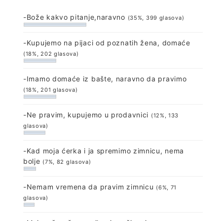
-Bože kakvo pitanje,naravno
(35%, 399 glasova)
-Kupujemo na pijaci od poznatih žena, domaće
(18%, 202 glasova)
-Imamo domaće iz bašte, naravno da pravimo
(18%, 201 glasova)
-Ne pravim, kupujemo u prodavnici
(12%, 133
glasova)
-Kad moja ćerka i ja spremimo zimnicu, nema
bolje
(7%, 82 glasova)
-Nemam vremena da pravim zimnicu
(6%, 71
glasova)