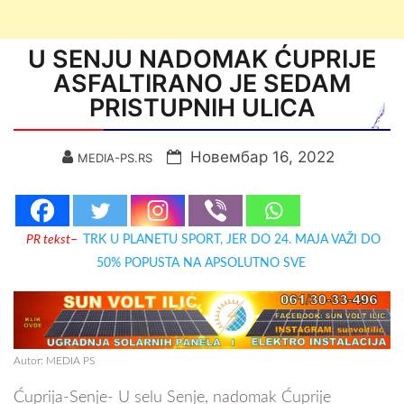
U SENJU NADOMAK ĆUPRIJE
ASFALTIRANO JE SEDAM
PRISTUPNIH ULICA
Новембар 16, 2022
MEDIA-PS.RS
PR tekst
–
TRK U PLANETU SPORT, JER DO 24. MAJA VAŽI DO
50% POPUSTA NA APSOLUTNO SVE
Autor: MEDIA PS
Ćuprija-Senje- U selu Senje, nadomak Ćuprije