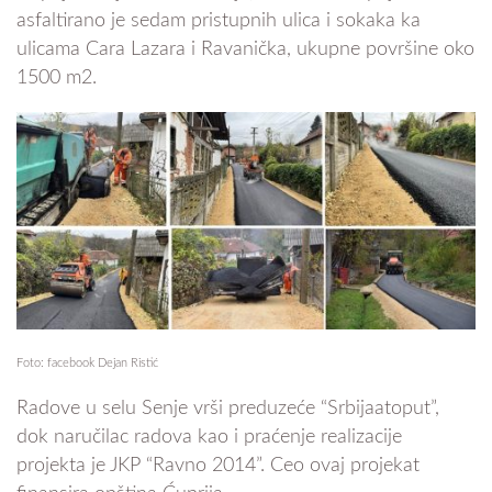
asfaltirano je sedam pristupnih ulica i sokaka ka
ulicama Cara Lazara i Ravanička, ukupne površine oko
1500 m2.
Foto: facebook Dejan Ristić
Radove u selu Senje vrši preduzeće “Srbijaatoput”,
dok naručilac radova kao i praćenje realizacije
projekta je JKP “Ravno 2014”. Ceo ovaj projekat