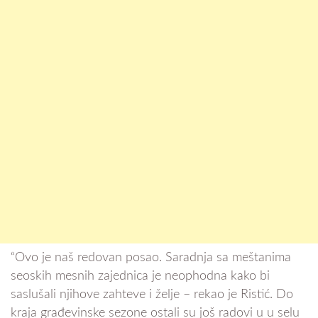
“Ovo je naš redovan posao. Saradnja sa meštanima
seoskih mesnih zajednica je neophodna kako bi
saslušali njihove zahteve i želje – rekao je Ristić. Do
kraja građevinske sezone ostali su još radovi u u selu