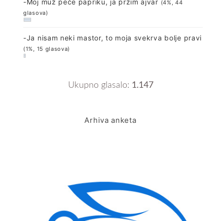
-Moj muž peče papriku, ja pržim ajvar
(4%, 44
glasova)
-Ja nisam neki mastor, to moja svekrva bolje pravi
(1%, 15 glasova)
Ukupno glasalo:
1.147
Arhiva anketa