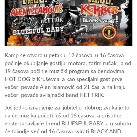
Kamp se otvara u petak u 12 časova, u 16 časova
počinje okupljanje gostiju, motora, zatim ručak, a od
19 časova počinje muzički program sa bendovima
HOT DOG iz Kruševca, a kao specijalni gost prve
večeri pevaće Alen Islamović od 21 čas, a na kraju
večeri pevaće svilajnački bend HET TRIK.
Još jedno iznadjenje za ljubitelje dobrog zvuka je to
da će muzika početi još od 16 časova, a prisutne
goste zabavljaće brend BLUESFUL BABY, a u subotu
će takodje već od 16 časova svirati BLACK AND