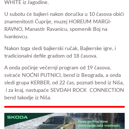
WHITE iz Jagodine.
U subotu će bajkeri nakon doručka u 10 časova obići
znamenitosti Ćuprije, muzej HOREUM MARGI-
RAVNO, Manastir Ravanicu, spomenik Boj na
Ivankovcu.
Nakon toga sledi bajkerski ručak, Bajkerske igre, i
tradicionalni defile gradom od 18 časova.
A onda počinje večernji program od 19 časova,
sviraće NOĆNI PUTNICI, bend iz Beograda, a onda
sledi grupa KERBER, od 22 čas, poznati bend iz Niša,
i za kraj, nastupaće SEVDAH ROCK CONNECTION
bend takodje iz Niša.