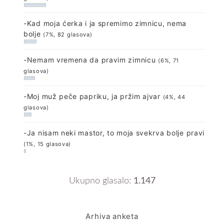
-Kad moja ćerka i ja spremimo zimnicu, nema
bolje
(7%, 82 glasova)
-Nemam vremena da pravim zimnicu
(6%, 71
glasova)
-Moj muž peče papriku, ja pržim ajvar
(4%, 44
glasova)
-Ja nisam neki mastor, to moja svekrva bolje pravi
(1%, 15 glasova)
Ukupno glasalo:
1.147
Arhiva anketa