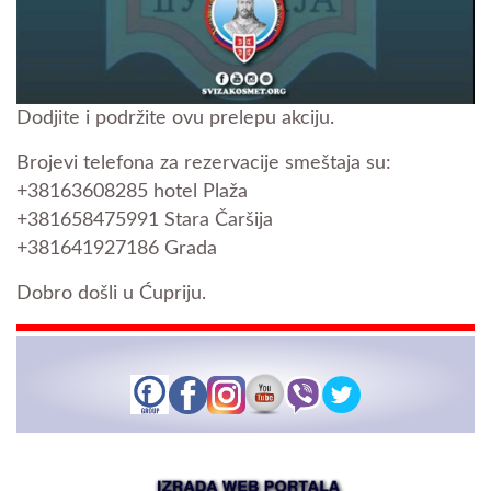
Dodjite i podržite ovu prelepu akciju.
Brojevi telefona za rezervacije smeštaja su:
+38163608285 hotel Plaža
+381658475991 Stara Čaršija
+381641927186 Grada
Dobro došli u Ćupriju.