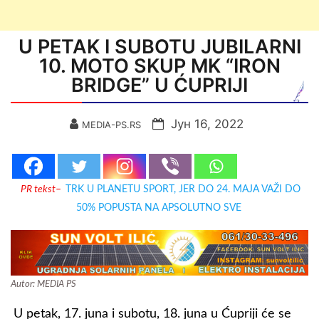
U PETAK I SUBOTU JUBILARNI
10. MOTO SKUP MK “IRON
BRIDGE” U ĆUPRIJI
Јун 16, 2022
MEDIA-PS.RS
PR tekst
–
TRK U PLANETU SPORT, JER DO 24. MAJA VAŽI DO
50% POPUSTA NA APSOLUTNO SVE
Аutor: MEDIA PS
U petak, 17. juna i subotu, 18. juna u Ćupriji će se