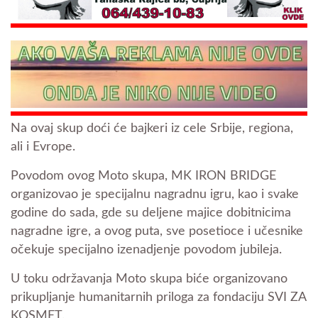
Na ovaj skup doći će bajkeri iz cele Srbije, regiona,
ali i Evrope.
Povodom ovog Moto skupa, MK IRON BRIDGE
organizovao je specijalnu nagradnu igru, kao i svake
godine do sada, gde su deljene majice dobitnicima
nagradne igre, a ovog puta, sve posetioce i učesnike
očekuje specijalno izenadjenje povodom jubileja.
U toku održavanja Moto skupa biće organizovano
prikupljanje humanitarnih priloga za
fondaciju SVI ZA
KOSMET.