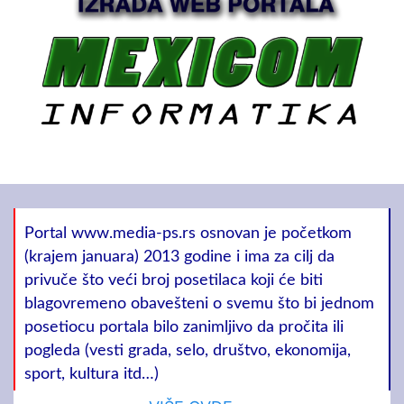
Portal www.media-ps.rs osnovan je početkom
(krajem januara) 2013 godine i ima za cilj da
privuče što veći broj posetilaca koji će biti
blagovremeno obavešteni o svemu što bi jednom
posetiocu portala bilo zanimljivo da pročita ili
pogleda (vesti grada, selo, društvo, ekonomija,
sport, kultura itd…)