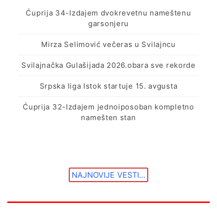
Ćuprija 34-Izdajem dvokrevetnu nameštenu
garsonjeru
Mirza Selimović večeras u Svilajncu
Svilajnačka Gulašijada 2026.obara sve rekorde
Srpska liga Istok startuje 15. avgusta
Ćuprija 32-Izdajem jednoiposoban kompletno
namešten stan
NAJNOVIJE VESTI…