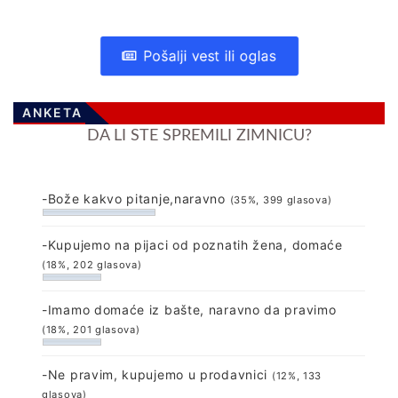
Pošalji vest ili oglas
ANKETA
DA LI STE SPREMILI ZIMNICU?
-Bože kakvo pitanje,naravno
(35%, 399 glasova)
-Kupujemo na pijaci od poznatih žena, domaće
(18%, 202 glasova)
-Imamo domaće iz bašte, naravno da pravimo
(18%, 201 glasova)
-Ne pravim, kupujemo u prodavnici
(12%, 133
glasova)