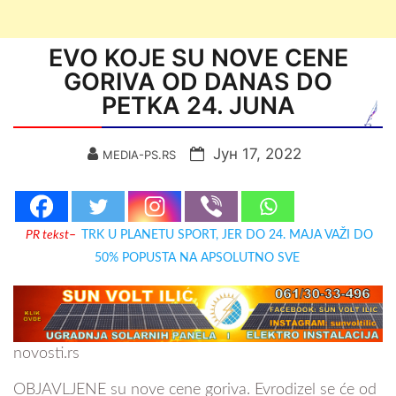
EVO KOJE SU NOVE CENE
GORIVA OD DANAS DO
PETKA 24. JUNA
Јун 17, 2022
MEDIA-PS.RS
PR tekst
–
TRK U PLANETU SPORT, JER DO 24. MAJA VAŽI DO
50% POPUSTA NA APSOLUTNO SVE
novosti.rs
OBJAVLJENE su nove cene goriva. Evrodizel se će od