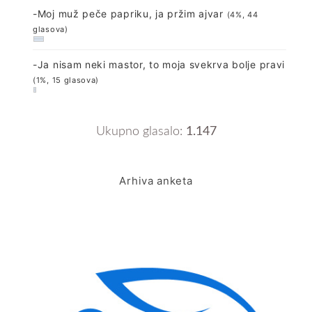
-Moj muž peče papriku, ja pržim ajvar
(4%, 44
glasova)
-Ja nisam neki mastor, to moja svekrva bolje pravi
(1%, 15 glasova)
Ukupno glasalo:
1.147
Arhiva anketa