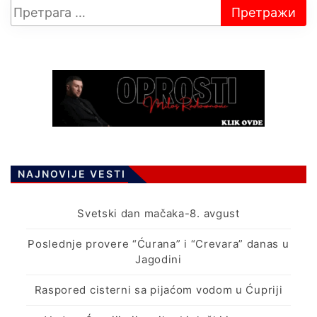
NAJNOVIJE VESTI
Svetski dan mačaka-8. avgust
Poslednje provere “Ćurana” i “Crevara” danas u
Jagodini
Raspored cisterni sa pijaćom vodom u Ćupriji