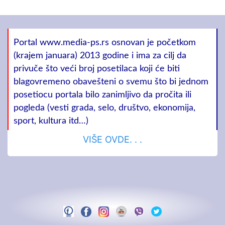
Portal www.media-ps.rs osnovan je početkom
(krajem januara) 2013 godine i ima za cilj da
privuče što veći broj posetilaca koji će biti
blagovremeno obavešteni o svemu što bi jednom
posetiocu portala bilo zanimljivo da pročita ili
pogleda (vesti grada, selo, društvo, ekonomija,
sport, kultura itd…)
VIŠE OVDE. . .