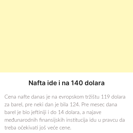
Nafta ide i na 140 dolara
Cena nafte danas je na evropskom tržištu 119 dolara
za barel, pre neki dan je bila 124. Pre mesec dana
barel je bio jeftiniji i do 14 dolara, a najave
međunarodnih finansijskih institucija idu u pravcu da
treba očekivati još veće cene.