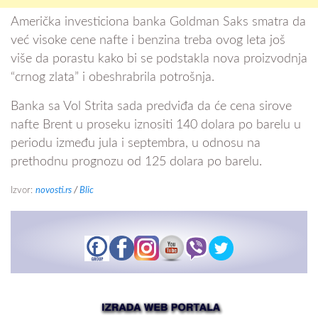
Američka investiciona banka Goldman Saks smatra da
već visoke cene nafte i benzina treba ovog leta još
više da porastu kako bi se podstakla nova proizvodnja
“crnog zlata” i obeshrabrila potrošnja.
Banka sa Vol Strita sada predviđa da će cena sirove
nafte Brent u proseku iznositi 140 dolara po barelu u
periodu između jula i septembra, u odnosu na
prethodnu prognozu od 125 dolara po barelu.
Izvor:
novosti.rs
/
Blic