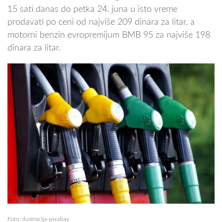
15 sati danas do petka 24. juna u isto vreme
prodavati po ceni od najviše 209 dinara za litar, a
motorni benzin evropremijum BMB 95 za najviše 198
dinara za litar.
Foto: ilustracija-pixabay