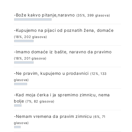
-Bože kakvo pitanje,naravno
(35%, 399 glasova)
-Kupujemo na pijaci od poznatih žena, domaće
(18%, 202 glasova)
-Imamo domaće iz bašte, naravno da pravimo
(18%, 201 glasova)
-Ne pravim, kupujemo u prodavnici
(12%, 133
glasova)
-Kad moja ćerka i ja spremimo zimnicu, nema
bolje
(7%, 82 glasova)
-Nemam vremena da pravim zimnicu
(6%, 71
glasova)