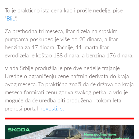
To je praktično ista cena kao i prošle nedelje, piše
“
Blic
“.
Za prethodna tri meseca, litar dizela na srpskim
pumpama poskupeo je više od 20 dinara, a litar
benzina za 17 dinara. Tačnije, 11. marta litar
evrodizela je koštao 188 dinara, a benzina 176 dinara.
Vlada Srbije produžila je pre dve nedelje trajanje
Uredbe o ograničenju cene naftnih derivata do kraja
ovog meseca. To praktično znači da će država do kraja
meseca formirati cenu goriva svakog petka, a vrlo je
moguće da će uredba biti produžena i tokom leta,
prenosi portal
novosti.rs.