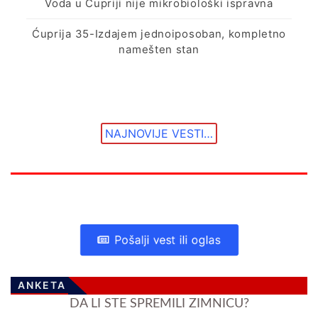
Voda u Ćupriji nije mikrobiološki ispravna
Ćuprija 35-Izdajem jednoiposoban, kompletno
namešten stan
NAJNOVIJE VESTI…
Pošalji vest ili oglas
ANKETA
DA LI STE SPREMILI ZIMNICU?