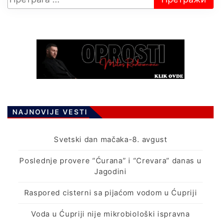
NAJNOVIJE VESTI
Svetski dan mačaka-8. avgust
Poslednje provere “Ćurana” i “Crevara” danas u
Jagodini
Raspored cisterni sa pijaćom vodom u Ćupriji
Voda u Ćupriji nije mikrobiološki ispravna