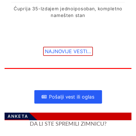
Ćuprija 35-Izdajem jednoiposoban, kompletno
namešten stan
NAJNOVIJE VESTI…
Pošalji vest ili oglas
ANKETA
DA LI STE SPREMILI ZIMNICU?