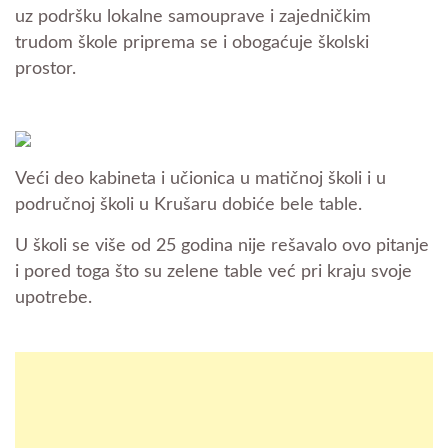
uz podršku lokalne samouprave i zajedničkim
trudom škole priprema se i obogaćuje školski
prostor.
Veći deo kabineta i učionica u matičnoj školi i u
područnoj školi u Krušaru dobiće bele table.
U školi se više od 25 godina nije rešavalo ovo pitanje
i pored toga što su zelene table već pri kraju svoje
upotrebe.