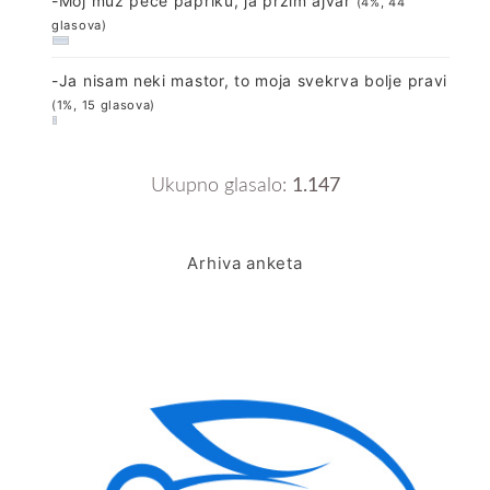
-Moj muž peče papriku, ja pržim ajvar
(4%, 44
glasova)
-Ja nisam neki mastor, to moja svekrva bolje pravi
(1%, 15 glasova)
Ukupno glasalo:
1.147
Arhiva anketa