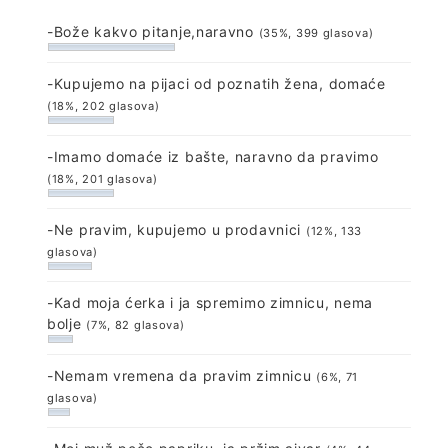
-Bože kakvo pitanje,naravno
(35%, 399 glasova)
-Kupujemo na pijaci od poznatih žena, domaće
(18%, 202 glasova)
-Imamo domaće iz bašte, naravno da pravimo
(18%, 201 glasova)
-Ne pravim, kupujemo u prodavnici
(12%, 133
glasova)
-Kad moja ćerka i ja spremimo zimnicu, nema
bolje
(7%, 82 glasova)
-Nemam vremena da pravim zimnicu
(6%, 71
glasova)