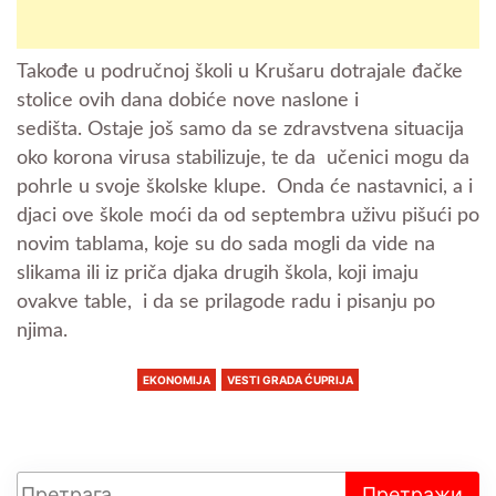
Takođe u područnoj školi u Krušaru dotrajale đačke
stolice ovih dana dobiće nove naslone i
sedišta.
Ostaje još samo da se zdravstvena situacija
oko korona virusa stabilizuje, te da učenici mogu da
pohrle u svoje školske klupe.
Onda će nastavnici, a i
djaci ove škole moći da od septembra uživu pišući po
novim tablama, koje su do sada mogli da vide na
slikama ili iz priča djaka drugih škola, koji imaju
ovakve table, i da se prilagode radu i pisanju po
njima.
EKONOMIJA
VESTI GRADA ĆUPRIJA