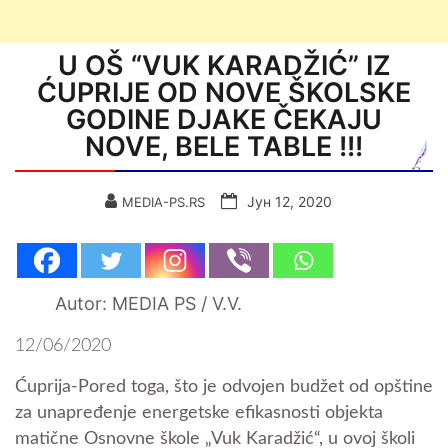
U OŠ “VUK KARADŽIĆ” IZ
ĆUPRIJE OD NOVE ŠKOLSKE
GODINE DJAKE ČEKAJU
NOVE, BELE TABLE !!!
Јун 12, 2020
MEDIA-PS.RS
Autor: MEDIA PS / V.V.
12/06/2020
Ćuprija-Pored toga, što je odvojen budžet od opštine
za unapređenje energetske efikasnosti objekta
matične Osnovne škole „Vuk Karadžić“, u ovoj školi