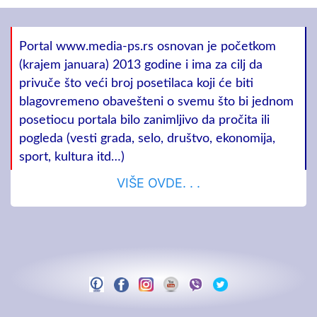
Portal www.media-ps.rs osnovan je početkom
(krajem januara) 2013 godine i ima za cilj da
privuče što veći broj posetilaca koji će biti
blagovremeno obavešteni o svemu što bi jednom
posetiocu portala bilo zanimljivo da pročita ili
pogleda (vesti grada, selo, društvo, ekonomija,
sport, kultura itd…)
VIŠE OVDE. . .