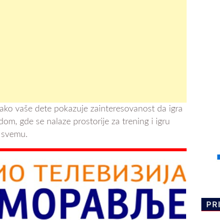
, i ako vaše dete pokazuje zainteresovanost da igra
dom, gde se nalaze prostorije za trening i igru
o svemu.
PR