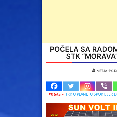
POČELA SA RADOM
STK “MORAVA
MEDIA-PS.R
PR tekst
–
TRK U PLANETU SPORT, JER 