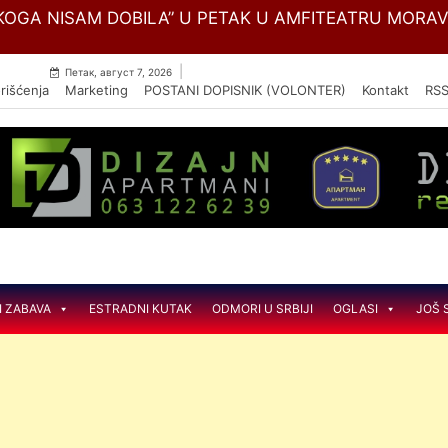
Skip
OGA NISAM DOBILA” U PETAK U AMFITEATRU MORA
to
content
|
Петак, август 7, 2026
rišćenja
Marketing
POSTANI DOPISNIK (VOLONTER)
Kontakt
RS
I ZABAVA
ESTRADNI KUTAK
ODMORI U SRBIJI
OGLASI
JOŠ 