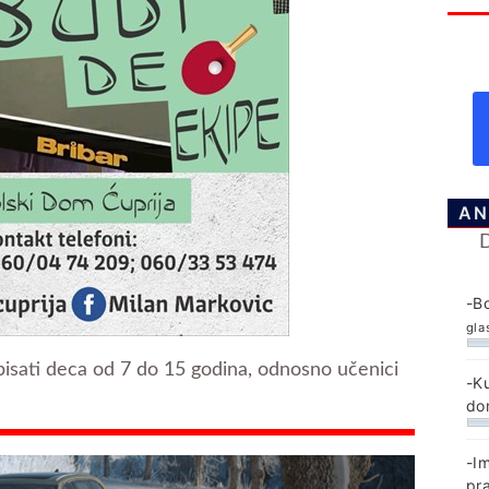
AN
-B
gla
pisati deca od 7 do 15 godina, odnosno učenici
-K
do
-I
pr