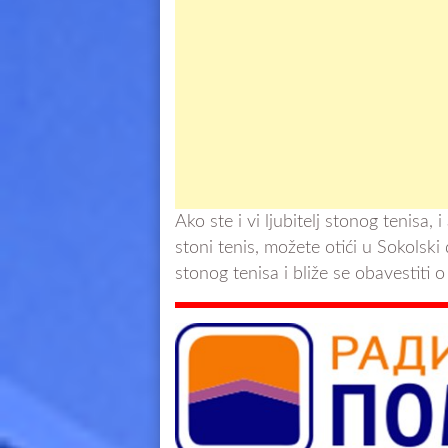
Ako ste i vi ljubitelj stonog tenisa
stoni tenis, možete otići u Sokolski 
stonog tenisa i bliže se obavestiti 