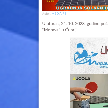
Autor:
MEDIA PS
U utorak, 24. 10. 2023. godine poč
“Morava” u Ćupriji.