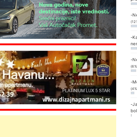
-N
(12
-K
ne
-N
(6%
-M
(4%
-J
bo