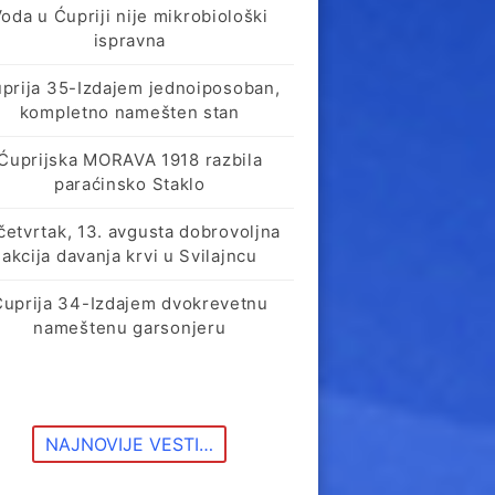
oda u Ćupriji nije mikrobiološki
ispravna
prija 35-Izdajem jednoiposoban,
kompletno namešten stan
Ćuprijska MORAVA 1918 razbila
paraćinsko Staklo
četvrtak, 13. avgusta dobrovoljna
akcija davanja krvi u Svilajncu
Ćuprija 34-Izdajem dvokrevetnu
nameštenu garsonjeru
NAJNOVIJE VESTI…