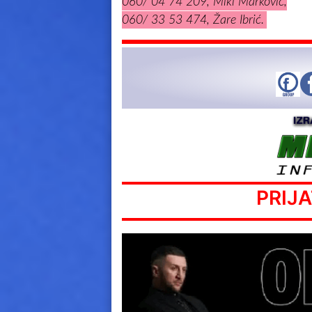
060/ 04 74 209, Miki Marković,
060/ 33 53 474, Žare Ibrić.
PRIJ