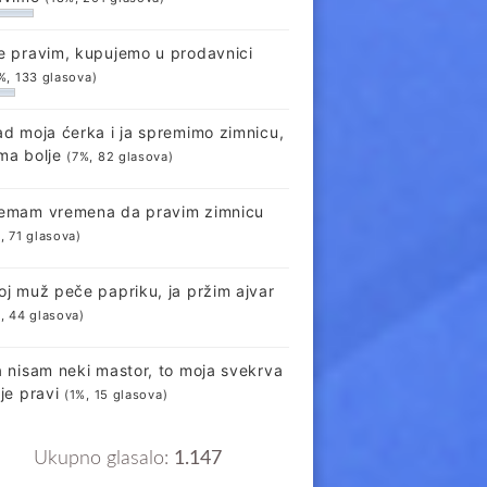
e pravim, kupujemo u prodavnici
%, 133 glasova)
ad moja ćerka i ja spremimo zimnicu,
ma bolje
(7%, 82 glasova)
emam vremena da pravim zimnicu
, 71 glasova)
oj muž peče papriku, ja pržim ajvar
, 44 glasova)
a nisam neki mastor, to moja svekrva
lje pravi
(1%, 15 glasova)
Ukupno glasalo:
1.147