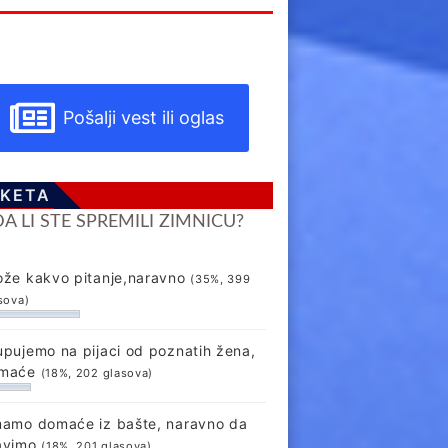
Pošalji vest ili oglas
KETA
DA LI STE SPREMILI ZIMNICU?
ože kakvo pitanje,naravno
(35%, 399
sova)
upujemo na pijaci od poznatih žena,
maće
(18%, 202 glasova)
mamo domaće iz bašte, naravno da
avimo
(18%, 201 glasova)