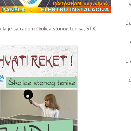
V
Ću
ela je sa radom školica stonog tenisa, STK
U 