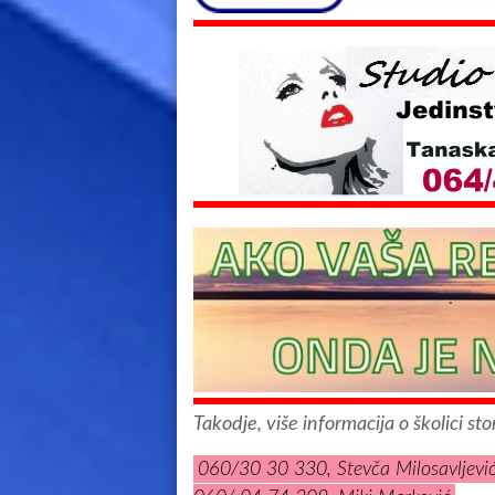
Takodje, više informacija o školici s
060/30 30 330, Stevča Milosavljević