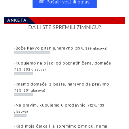
Pošalji vest ili oglas
ANKETA
DA LI STE SPREMILI ZIMNICU?
-Bože kakvo pitanje,naravno
(35%, 399 glasova)
-Kupujemo na pijaci od poznatih žena, domaće
(18%, 202 glasova)
-Imamo domaće iz bašte, naravno da pravimo
(18%, 201 glasova)
-Ne pravim, kupujemo u prodavnici
(12%, 133
glasova)
-Kad moja ćerka i ja spremimo zimnicu, nema