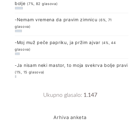
bolje
(7%, 82 glasova)
-Nemam vremena da pravim zimnicu
(6%, 71
glasova)
-Moj muž peče papriku, ja pržim ajvar
(4%, 44
glasova)
-Ja nisam neki mastor, to moja svekrva bolje pravi
(1%, 15 glasova)
Ukupno glasalo:
1.147
Arhiva anketa