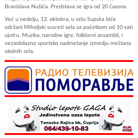
Branislava Nušića. Predstava se igra od 20 časova.
Već u nedelju, 12. oktobra, u selu Supska biće
održani Miholjski susreti sela sa početkom od 10 sati
ujutru. Muzika, narodne igre, folklorni ansambli, i
nezaobilazno sportsko nadmetanje izmedju meštana
okolnih sela.