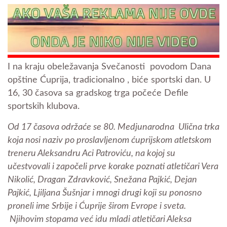
I na kraju obeležavanja Svečanosti povodom Dana
opštine Ćuprija, tradicionalno , biće sportski dan. U
16, 30 časova sa gradskog trga počeće Defile
sportskih klubova.
Od 17 časova održaće se 80. Medjunarodna Ulična trka
koja nosi naziv po proslavljenom ćuprijskom atletskom
treneru Aleksandru Aci Patroviću, na kojoj su
učestvovali i započeli prve korake poznati atletičari Vera
Nikolić, Dragan Zdravković, Snežana Pajkić, Dejan
Pajkić, Ljiljana Šušnjar i mnogi drugi koji su ponosno
proneli ime Srbije i Ćuprije širom Evrope i sveta.
Njihovim stopama već idu mladi atletičari Aleksa