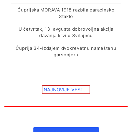
Ćuprijska MORAVA 1918 razbila paraćinsko
Staklo
U četvrtak, 13. avgusta dobrovoljna akcija
davanja krvi u Svilajncu
Ćuprija 34-Izdajem dvokrevetnu nameštenu
garsonjeru
NAJNOVIJE VESTI…