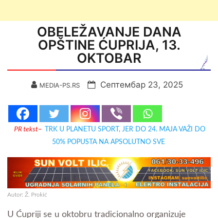
OBELEŽAVANJE DANA
OPŠTINE ĆUPRIJA, 13.
OKTOBAR
Септембар 23, 2025
MEDIA-PS.RS
PR tekst
–
TRK U PLANETU SPORT, JER DO 24. MAJA VAŽI DO
50% POPUSTA NA APSOLUTNO SVE
Autor: Ž. Prokić
U Ćupriji se u oktobru tradicionalno organizuje