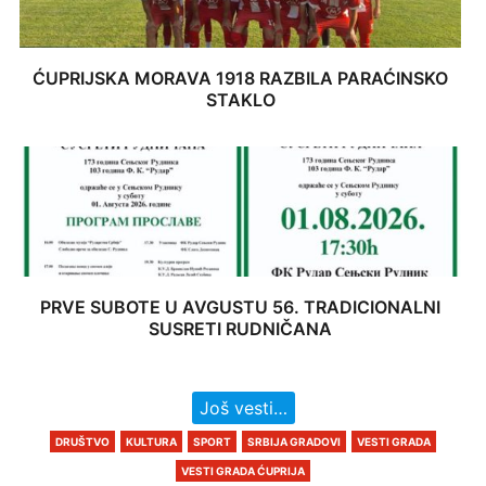
ĆUPRIJSKA MORAVA 1918 RAZBILA PARAĆINSKO
STAKLO
PRVE SUBOTE U AVGUSTU 56. TRADICIONALNI
SUSRETI RUDNIČANA
Još vesti…
DRUŠTVO
KULTURA
SPORT
SRBIJA GRADOVI
VESTI GRADA
VESTI GRADA ĆUPRIJA