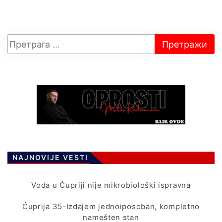
NAJNOVIJE VESTI
Voda u Ćupriji nije mikrobiološki ispravna
Ćuprija 35-Izdajem jednoiposoban, kompletno
namešten stan