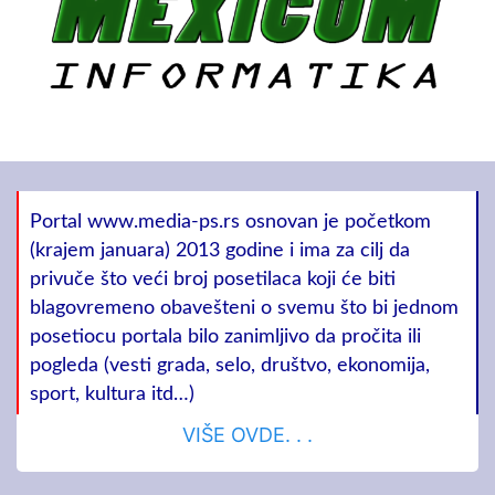
Portal www.media-ps.rs osnovan je početkom
(krajem januara) 2013 godine i ima za cilj da
privuče što veći broj posetilaca koji će biti
blagovremeno obavešteni o svemu što bi jednom
posetiocu portala bilo zanimljivo da pročita ili
pogleda (vesti grada, selo, društvo, ekonomija,
sport, kultura itd…)
VIŠE OVDE. . .