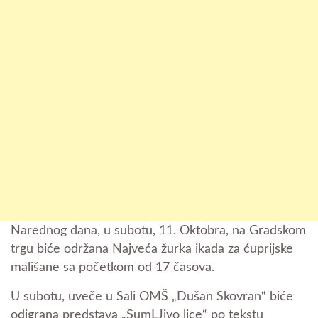
Narednog dana, u subotu, 11. Oktobra, na Gradskom
trgu biće održana Najveća žurka ikada za ćuprijske
mališane sa početkom od 17 časova.
U subotu, uveče u Sali OMŠ „Dušan Skovran“ biće
odigrana predstava „SumLJivo lice“ po tekstu