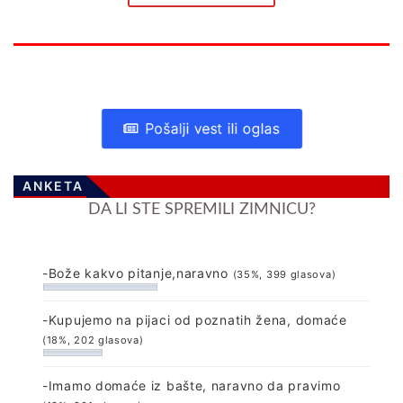
Pošalji vest ili oglas
ANKETA
DA LI STE SPREMILI ZIMNICU?
-Bože kakvo pitanje,naravno
(35%, 399 glasova)
-Kupujemo na pijaci od poznatih žena, domaće
(18%, 202 glasova)
-Imamo domaće iz bašte, naravno da pravimo