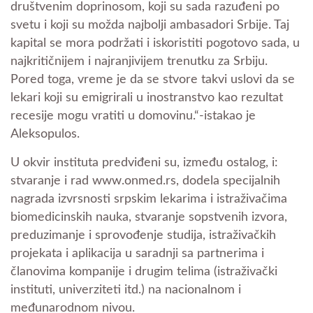
društvenim doprinosom, koji su sada razuđeni po
svetu i koji su možda najbolji ambasadori Srbije. Taj
kapital se mora podržati i iskoristiti pogotovo sada, u
najkritičnijem i najranjivijem trenutku za Srbiju.
Pored toga, vreme je da se stvore takvi uslovi da se
lekari koji su emigrirali u inostranstvo kao rezultat
recesije mogu vratiti u domovinu.“-istakao je
Aleksopulos.
U okvir instituta predviđeni su, između ostalog, i:
stvaranje i rad www.onmed.rs, dodela specijalnih
nagrada izvrsnosti srpskim lekarima i istraživačima
biomedicinskih nauka, stvaranje sopstvenih izvora,
preduzimanje i sprovođenje studija, istraživačkih
projekata i aplikacija u saradnji sa partnerima i
članovima kompanije i drugim telima (istraživački
instituti, univerziteti itd.) na nacionalnom i
međunarodnom nivou.