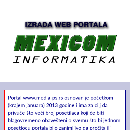
Portal www.media-ps.rs osnovan je početkom
(krajem januara) 2013 godine i ima za cilj da
privuče što veći broj posetilaca koji će biti
blagovremeno obavešteni o svemu što bi jednom
posetiocu portala bilo zanimljivo da pročita ili