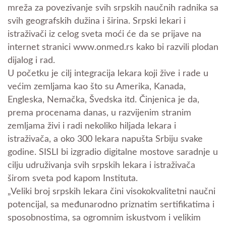
mreža za povezivanje svih srpskih naučnih radnika sa
svih geografskih dužina i širina. Srpski lekari i
istraživači iz celog sveta moći će da se prijave na
internet stranici www.onmed.rs kako bi razvili plodan
dijalog i rad.
U početku je cilj integracija lekara koji žive i rade u
većim zemljama kao što su Amerika, Kanada,
Engleska, Nemačka, Švedska itd. Činjenica je da,
prema procenama danas, u razvijenim stranim
zemljama živi i radi nekoliko hiljada lekara i
istraživača, a oko 300 lekara napušta Srbiju svake
godine. SISLI bi izgradio digitalne mostove saradnje u
cilju udruživanja svih srpskih lekara i istraživača
širom sveta pod kapom Instituta.
„Veliki broj srpskih lekara čini visokokvalitetni naučni
potencijal, sa međunarodno priznatim sertifikatima i
sposobnostima, sa ogromnim iskustvom i velikim