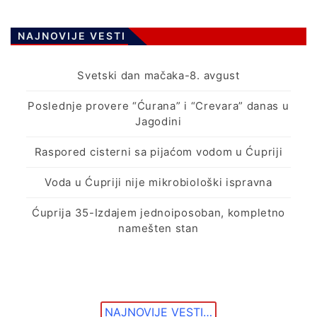
NAJNOVIJE VESTI
Svetski dan mačaka-8. avgust
Poslednje provere “Ćurana” i “Crevara” danas u
Jagodini
Raspored cisterni sa pijaćom vodom u Ćupriji
Voda u Ćupriji nije mikrobiološki ispravna
Ćuprija 35-Izdajem jednoiposoban, kompletno
namešten stan
NAJNOVIJE VESTI…