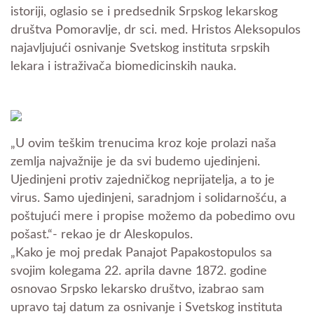
istoriji, oglasio se i predsednik Srpskog lekarskog
društva Pomoravlje, dr sci. med. Hristos Aleksopulos
najavljujući osnivanje Svetskog instituta srpskih
lekara i istraživača biomedicinskih nauka.
„U ovim teškim trenucima kroz koje prolazi naša
zemlja najvažnije je da svi budemo ujedinjeni.
Ujedinjeni protiv zajedničkog neprijatelja, a to je
virus. Samo ujedinjeni, saradnjom i solidarnošću, a
poštujući mere i propise možemo da pobedimo ovu
pošast.“- rekao je dr Aleskopulos.
„Kako je moj predak Panajot Papakostopulos sa
svojim kolegama 22. aprila davne 1872. godine
osnovao Srpsko lekarsko društvo, izabrao sam
upravo taj datum za osnivanje i Svetskog instituta