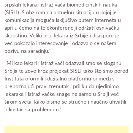
srpskih lekara i istraživača biomedicinskih nauka
(SISLI). S obzirom na aktuelnu situaciju u kojoj je
komunikacija moguća isključivo putem interneta u
aprilu ćemo na telekonferenciji održati osnivačku
skupštinu. Veliki broj lekara iz Srbije i dijaspore je
već pokazalo interesovanje i odazvalo se našem
pozivu na saradnju.“
„Mi kao lekari i istraživači odazvali smo se sloganu
Srbija te zove kroz projekat SISLI tako što smo pored
Instituta oformili i digitalnu platformu onmed.rs
prepoznajući pravi trenutak i priliku da ujedinimo
lekarske i istraživačke snage ne samo u Srbiji već
širom sveta, kako bismo se stručno i naučno uhvatili
u koštac sa problemom.“