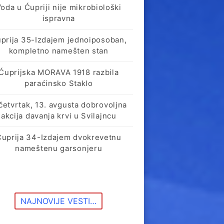
oda u Ćupriji nije mikrobiološki
ispravna
prija 35-Izdajem jednoiposoban,
kompletno namešten stan
Ćuprijska MORAVA 1918 razbila
paraćinsko Staklo
četvrtak, 13. avgusta dobrovoljna
akcija davanja krvi u Svilajncu
Ćuprija 34-Izdajem dvokrevetnu
nameštenu garsonjeru
NAJNOVIJE VESTI…