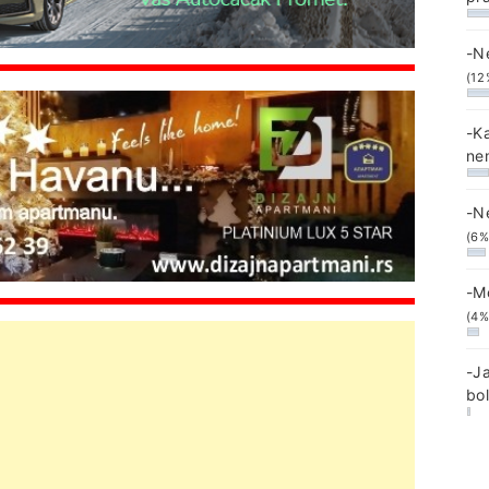
-N
(12
-K
ne
-N
(6%
-M
(4%
-J
bo