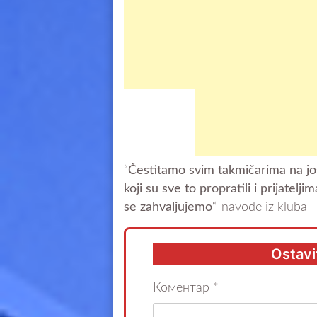
“
Čestitamo svim takmičarima na još
koji su sve to propratili i prijatel
se zahvaljujemo
“-navode iz kluba
Ostavi
Коментар
*