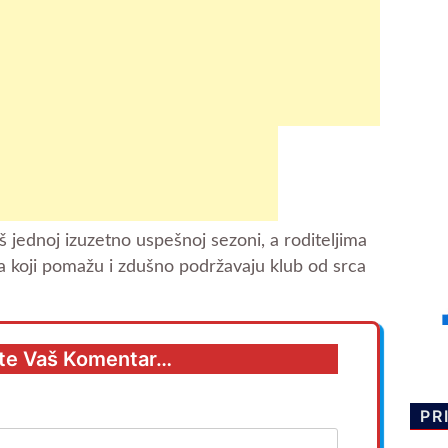
 jednoj izuzetno uspešnoj sezoni, a roditeljima
jima koji pomažu i zdušno podržavaju klub od srca
te Vaš Komentar…
PR