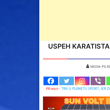
USPEH KARATISTA
MEDIA-PS.R
PR tekst
–
TRK U PLANETU SPORT, JER 