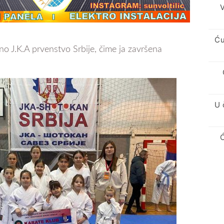
V
Ću
o J.K.A prvenstvo Srbije, čime ja završena
U 