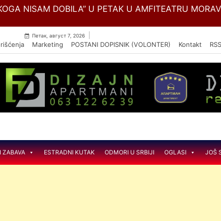
Skip
SKULARNE BOLESTI ,,DEDINJE“ MENJA NAZIV U NACIO
to
content
|
Петак, август 7, 2026
rišćenja
Marketing
POSTANI DOPISNIK (VOLONTER)
Kontakt
RS
I ZABAVA
ESTRADNI KUTAK
ODMORI U SRBIJI
OGLASI
JOŠ 