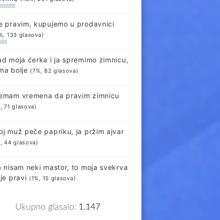
e pravim, kupujemo u prodavnici
%, 133 glasova)
ad moja ćerka i ja spremimo zimnicu,
ma bolje
(7%, 82 glasova)
emam vremena da pravim zimnicu
, 71 glasova)
oj muž peče papriku, ja pržim ajvar
, 44 glasova)
a nisam neki mastor, to moja svekrva
lje pravi
(1%, 15 glasova)
Ukupno glasalo:
1.147