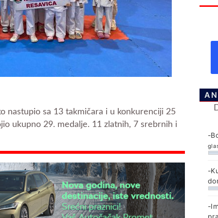
AN
ko nastupio sa 13 takmičara i u konkurenciji 25
io ukupno 29. medalje. 11 zlatnih, 7 srebrnih i
-B
gla
-K
do
-I
pr