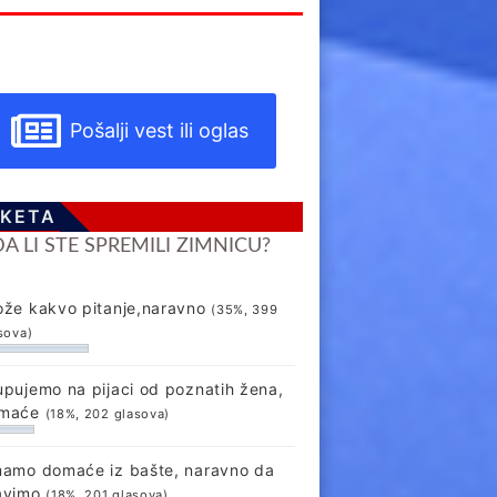
Pošalji vest ili oglas
KETA
DA LI STE SPREMILI ZIMNICU?
ože kakvo pitanje,naravno
(35%, 399
sova)
upujemo na pijaci od poznatih žena,
maće
(18%, 202 glasova)
mamo domaće iz bašte, naravno da
avimo
(18%, 201 glasova)