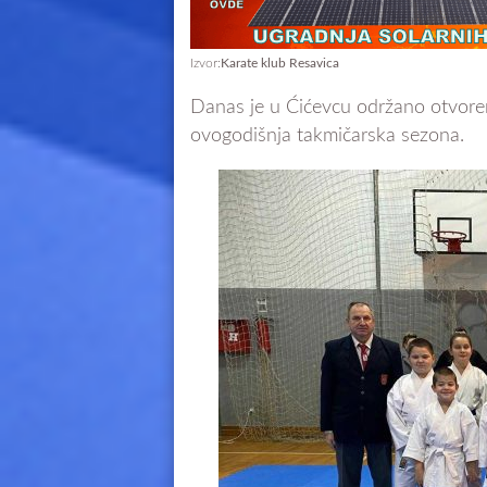
Izvor:
Karate klub Resavica
Danas je u Ćićevcu održano otvoren
ovogodišnja takmičarska sezona.