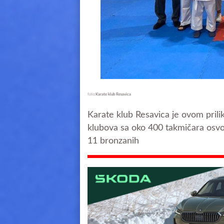
foto:
Karate klub Resavica
Karate klub Resavica je ovom prili
klubova sa oko 400 takmičara osvoj
11 bronzanih