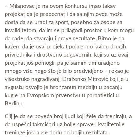
– Milanovac je na ovom konkursu imao takav
projekat da je prepoznat i da sa njim ovde može
dosta da se uradi za sport, posebno za osobe sa
invaliditetom, da im se prilagodi prostor u kom mogu
da rade, da stvaraju i prave rezultate. Bitno je da
kažem da je ovaj projekat pokrenuo lavinu drugih
privrednika i društveno odgovornih, koji su uz ovaj
projekat još pomogli, pa je samim tim uradjeno
mnogo više nego što je bilo predvidjeno – rekao je
višestruko nagrađivanji Draženko Mitrović koji je u
avgustu osvojio je bronzanun medalju u bacanju
kugle na Evropskom prvenstvu u paraatletici u
Berlinu.
Cilj je da se poveća broj ljudi koji žele da treniraju, a
da uspešni takmičari uz bolje sprave i kvalitetnije
treninge još lakše dođu do boljih rezultata.