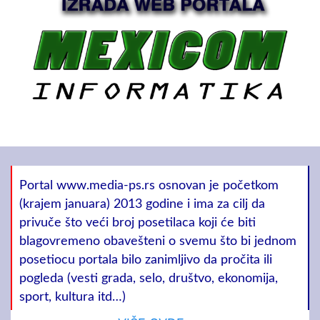
Portal www.media-ps.rs osnovan je početkom
(krajem januara) 2013 godine i ima za cilj da
privuče što veći broj posetilaca koji će biti
blagovremeno obavešteni o svemu što bi jednom
posetiocu portala bilo zanimljivo da pročita ili
pogleda (vesti grada, selo, društvo, ekonomija,
sport, kultura itd…)