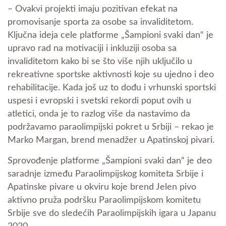
– Ovakvi projekti imaju pozitivan efekat na
promovisanje sporta za osobe sa invaliditetom.
Ključna ideja cele platforme „Šampioni svaki dan“ je
upravo rad na motivaciji i inkluziji osoba sa
invaliditetom kako bi se što više njih uključilo u
rekreativne sportske aktivnosti koje su ujedno i deo
rehabilitacije. Kada još uz to dođu i vrhunski sportski
uspesi i evropski i svetski rekordi poput ovih u
atletici, onda je to razlog više da nastavimo da
podržavamo paraolimpijski pokret u Srbiji – rekao je
Marko Margan, brend menadžer u Apatinskoj pivari.
Sprovođenje platforme „Šampioni svaki dan“ je deo
saradnje između Paraolimpijskog komiteta Srbije i
Apatinske pivare u okviru koje brend Jelen pivo
aktivno pruža podršku Paraolimpijskom komitetu
Srbije sve do sledećih Paraolimpijskih igara u Japanu