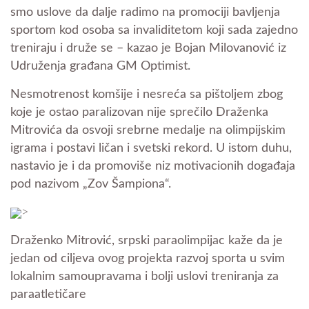
smo uslove da dalje radimo na promociji bavljenja
sportom kod osoba sa invaliditetom koji sada zajedno
treniraju i druže se – kazao je Bojan Milovanović iz
Udruženja građana GM Optimist.
Nesmotrenost komšije i nesreća sa pištoljem zbog
koje je ostao paralizovan nije sprečilo Draženka
Mitrovića da osvoji srebrne medalje na olimpijskim
igrama i postavi ličan i svetski rekord. U istom duhu,
nastavio je i da promoviše niz motivacionih događaja
pod nazivom „Zov Šampiona“.
>
Draženko Mitrović, srpski paraolimpijac kaže da je
jedan od ciljeva ovog projekta razvoj sporta u svim
lokalnim samoupravama i bolji uslovi treniranja za
paraatletičare