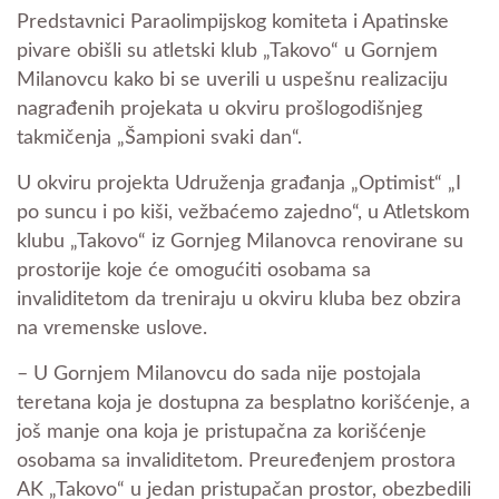
Predstavnici Paraolimpijskog komiteta i Apatinske
pivare obišli su atletski klub „Takovo“ u Gornjem
Milanovcu kako bi se uverili u uspešnu realizaciju
nagrađenih projekata u okviru prošlogodišnjeg
takmičenja „Šampioni svaki dan“.
U okviru projekta Udruženja građanja „Optimist“ „I
po suncu i po kiši, vežbaćemo zajedno“, u Atletskom
klubu „Takovo“ iz Gornjeg Milanovca renovirane su
prostorije koje će omogućiti osobama sa
invaliditetom da treniraju u okviru kluba bez obzira
na vremenske uslove.
– U Gornjem Milanovcu do sada nije postojala
teretana koja je dostupna za besplatno korišćenje, a
još manje ona koja je pristupačna za korišćenje
osobama sa invaliditetom. Preuređenjem prostora
AK „Takovo“ u jedan pristupačan prostor, obezbedili