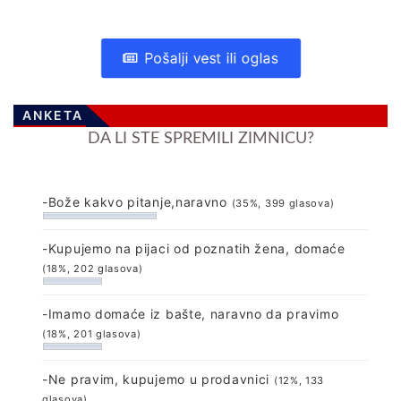
Pošalji vest ili oglas
ANKETA
DA LI STE SPREMILI ZIMNICU?
-Bože kakvo pitanje,naravno
(35%, 399 glasova)
-Kupujemo na pijaci od poznatih žena, domaće
(18%, 202 glasova)
-Imamo domaće iz bašte, naravno da pravimo
(18%, 201 glasova)
-Ne pravim, kupujemo u prodavnici
(12%, 133
glasova)