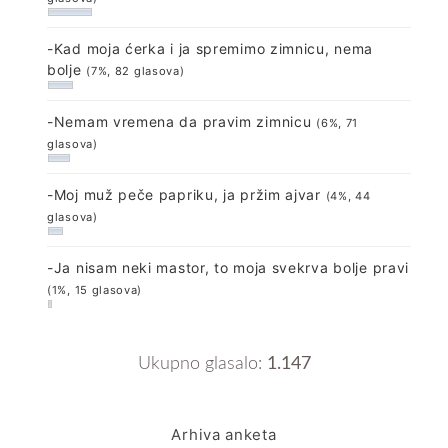
-Kad moja ćerka i ja spremimo zimnicu, nema
bolje
(7%, 82 glasova)
-Nemam vremena da pravim zimnicu
(6%, 71
glasova)
-Moj muž peče papriku, ja pržim ajvar
(4%, 44
glasova)
-Ja nisam neki mastor, to moja svekrva bolje pravi
(1%, 15 glasova)
Ukupno glasalo:
1.147
Arhiva anketa