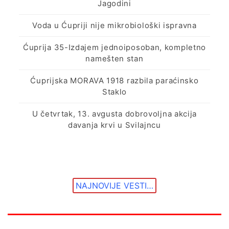
Jagodini
Voda u Ćupriji nije mikrobiološki ispravna
Ćuprija 35-Izdajem jednoiposoban, kompletno
namešten stan
Ćuprijska MORAVA 1918 razbila paraćinsko
Staklo
U četvrtak, 13. avgusta dobrovoljna akcija
davanja krvi u Svilajncu
NAJNOVIJE VESTI…