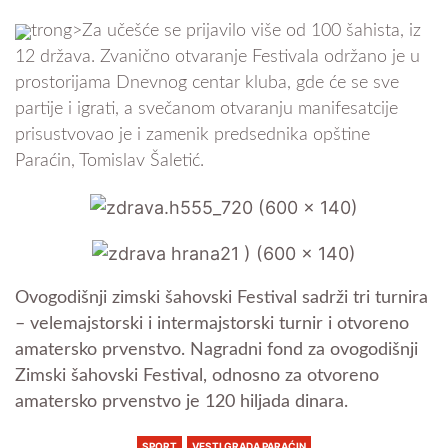
trong>Za učešće se prijavilo više od 100 šahista, iz
12 država. Zvanično otvaranje Festivala održano je u
prostorijama Dnevnog centar kluba, gde će se sve
partije i igrati, a svečanom otvaranju manifesatcije
prisustvovao je i zamenik predsednika opštine
Paraćin, Tomislav Šaletić.
Ovogodišnji zimski šahovski Festival sadrži tri turnira
– velemajstorski i intermajstorski turnir i otvoreno
amatersko prvenstvo. Nagradni fond za ovogodišnji
Zimski šahovski Festival, odnosno za otvoreno
amatersko prvenstvo je 120 hiljada dinara.
SPORT
VESTI GRADA PARAĆIN