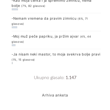
-Kad moja ćerka i ja spremimo zimnicu, nema
bolje
(7%, 82 glasova)
-Nemam vremena da pravim zimnicu
(6%, 71
glasova)
-Moj muž peče papriku, ja pržim ajvar
(4%, 44
glasova)
-Ja nisam neki mastor, to moja svekrva bolje pravi
(1%, 15 glasova)
Ukupno glasalo:
1.147
Arhiva anketa