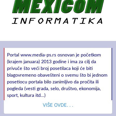
Portal www.media-ps.rs osnovan je početkom
(krajem januara) 2013 godine i ima za cilj da
privuče što veći broj posetilaca koji će biti
blagovremeno obavešteni o svemu što bi jednom
posetiocu portala bilo zanimljivo da pročita ili
pogleda (vesti grada, selo, društvo, ekonomija,
sport, kultura itd…)
VIŠE OVDE. . .