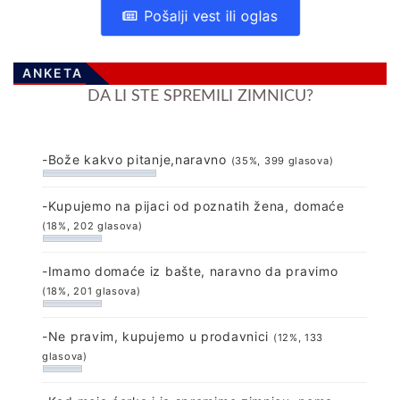
Pošalji vest ili oglas
ANKETA
DA LI STE SPREMILI ZIMNICU?
-Bože kakvo pitanje,naravno
(35%, 399 glasova)
-Kupujemo na pijaci od poznatih žena, domaće
(18%, 202 glasova)
-Imamo domaće iz bašte, naravno da pravimo
(18%, 201 glasova)
-Ne pravim, kupujemo u prodavnici
(12%, 133
glasova)