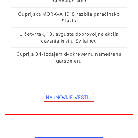
namešten stan
Ćuprijska MORAVA 1918 razbila paraćinsko
Staklo
U četvrtak, 13. avgusta dobrovoljna akcija
davanja krvi u Svilajncu
Ćuprija 34-Izdajem dvokrevetnu nameštenu
garsonjeru
NAJNOVIJE VESTI…