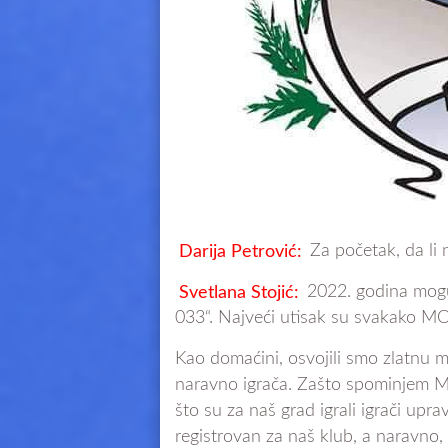
Darija Petrović:
Za početak, da li
Svetlana Stojić:
2022. godina mogu
033“. Najveći utisak su svakako MO
Kao domaćini, osvojili smo zlatnu m
naravno igrača. Zašto spominjem MO
što su za naš grad igrali igrači upr
registrovan za naš klub, a naravno, 