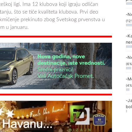
eškoj ligi. Ima 12 klubova koji igraju odličan
tanju, što se tiče kvaliteta klubova. Prvi deo
-N
 takmičenje prekinuto zbog Svetskog prvenstva u
(12
em u januaru.
-K
ne
-N
(6%
-M
(4%
-J
bo