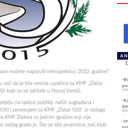
AN
 nam možete napraviti retrospektivu 2022. godine?
-B
 reći da je bila veoma uspešna za KMF „Zlatar
gla
SI koje su se održale u Novoj Varoši.
-K
edalju na radost publike, naših sugrađana i
do
SI i povezujem sa KMF „Zlatar 033“, iz razloga
avo KMF Zlatara sa jednim igračem koji nije
-I
iz našeg grada je. Što se tiče prvenstva, naš klub
pr