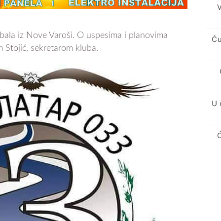
V
bala iz Nove Varoši. O uspesima i planovima
Ću
 Stojić, sekretarom kluba.
U 