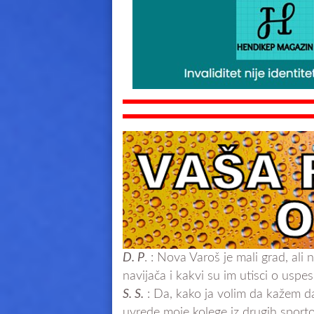
D. P
. : Nova Varoš je mali grad, ali
navijača i kakvi su im utisci o uspe
S. S.
: Da, kako ja volim da kažem d
uvrede moje kolege iz drugih sporto