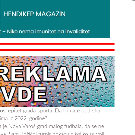
 nosi epitet grada sporta. Da li imate podršku
sima iz 2022. godine?
a je Nova Varoš grad malog fudbala, da se ne
va. Sam Božićni turnir pokazuje koliko se voli