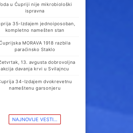
oda u Ćupriji nije mikrobiološki
ispravna
prija 35-Izdajem jednoiposoban,
kompletno namešten stan
Ćuprijska MORAVA 1918 razbila
paraćinsko Staklo
četvrtak, 13. avgusta dobrovoljna
akcija davanja krvi u Svilajncu
Ćuprija 34-Izdajem dvokrevetnu
nameštenu garsonjeru
NAJNOVIJE VESTI…