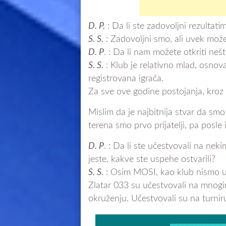
D. P.
: Da li ste zadovoljni rezultat
S. S.
: Zadovoljni smo, ali uvek može
D. P
. : Da li nam možete otkriti ne
S. S.
: Klub je relativno mlad, osnov
registrovana igrača.
Za sve ove godine postojanja, kroz 
Mislim da je najbitnija stvar da smo
terena smo prvo prijatelji, pa posle
D. P
. : Da li ste učestvovali na nek
jeste, kakve ste uspehe ostvarili?
S. S.
: Osim MOSI, kao klub nismo uče
Zlatar 033 su učestvovali na mnogi
okruženju. Učestvovali su na turniru