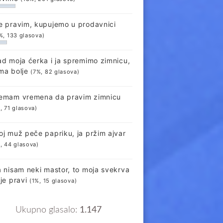
e pravim, kupujemo u prodavnici
%, 133 glasova)
ad moja ćerka i ja spremimo zimnicu,
ma bolje
(7%, 82 glasova)
emam vremena da pravim zimnicu
, 71 glasova)
oj muž peče papriku, ja pržim ajvar
, 44 glasova)
a nisam neki mastor, to moja svekrva
lje pravi
(1%, 15 glasova)
Ukupno glasalo:
1.147