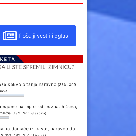
Pošalji vest ili oglas
KETA
DA LI STE SPREMILI ZIMNICU?
ože kakvo pitanje,naravno
(35%, 399
sova)
upujemo na pijaci od poznatih žena,
maće
(18%, 202 glasova)
mamo domaće iz bašte, naravno da
avimo
(18%, 201 glasova)