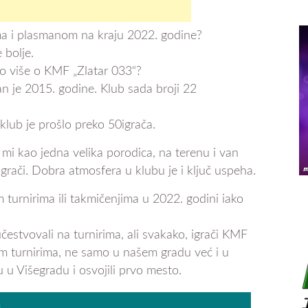
ima i plasmanom na kraju 2022. godine?
 bolje.
što više o KMF „Zlatar 033“?
an je 2015. godine. Klub sada broji 22
klub je prošlo preko 50igrača.
 mi kao jedna velika porodica, na terenu i van
 igrači. Dobra atmosfera u klubu je i ključ uspeha.
im turnirima ili takmičenjima u 2022. godini iako
stvovali na turnirima, ali svakako, igrači KMF
m turnirima, ne samo u našem gradu već i u
 u Višegradu i osvojili prvo mesto.