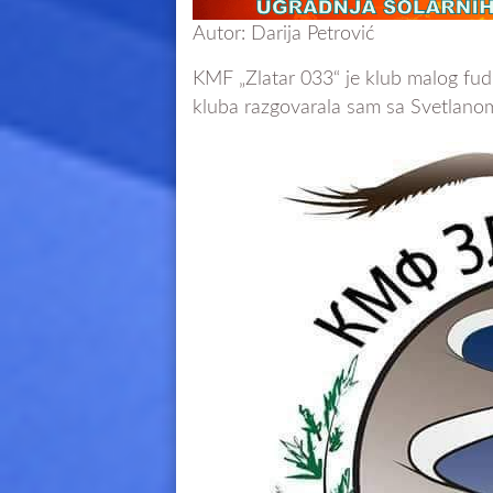
Autor: Darija Petrović
KMF „Zlatar 033“ je klub malog fud
kluba razgovarala sam sa Svetlanom