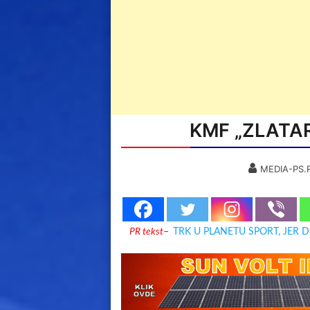
KMF „ZLATA
MEDIA-PS.
PR tekst
–
TRK U PLANETU SPORT, JER 