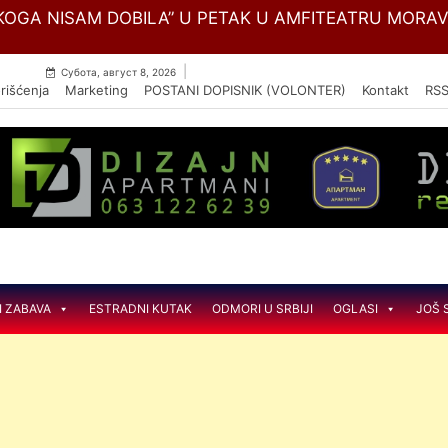
Skip
OGA NISAM DOBILA” U PETAK U AMFITEATRU MORA
to
content
|
Субота, август 8, 2026
rišćenja
Marketing
POSTANI DOPISNIK (VOLONTER)
Kontakt
RS
I ZABAVA
ESTRADNI KUTAK
ODMORI U SRBIJI
OGLASI
JOŠ 