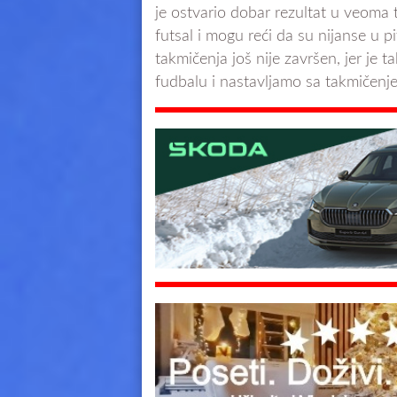
je ostvario dobar rezultat u veoma t
futsal i mogu reći da su nijanse u pi
takmičenja još nije završen, jer je
fudbalu i nastavljamo sa takmičenj