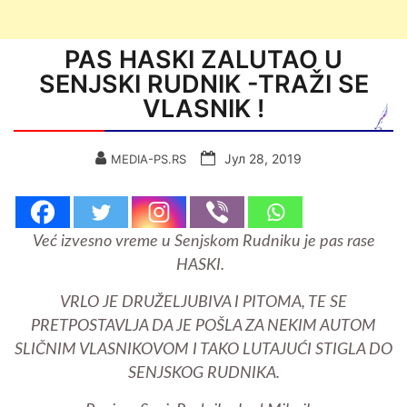
PAS HASKI ZALUTAO U
SENJSKI RUDNIK -TRAŽI SE
VLASNIK !
Јул 28, 2019
MEDIA-PS.RS
Već izvesno vreme u Senjskom Rudniku je pas rase
HASKI.
VRLO JE DRUŽELJUBIVA I PITOMA, TE SE
PRETPOSTAVLJA DA JE POŠLA ZA NEKIM AUTOM
SLIČNIM VLASNIKOVOM I TAKO LUTAJUĆI STIGLA DO
SENJSKOG RUDNIKA.