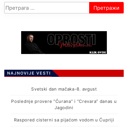
NAJNOVIJE VESTI
Svetski dan mačaka-8. avgust
Poslednje provere “Ćurana” i “Crevara” danas u
Jagodini
Raspored cisterni sa pijaćom vodom u Ćupriji