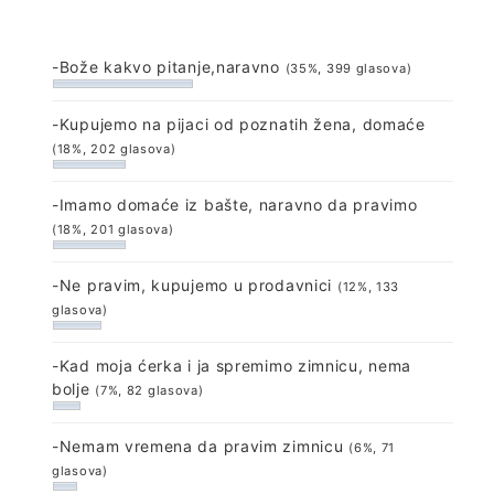
-Bože kakvo pitanje,naravno
(35%, 399 glasova)
-Kupujemo na pijaci od poznatih žena, domaće
(18%, 202 glasova)
-Imamo domaće iz bašte, naravno da pravimo
(18%, 201 glasova)
-Ne pravim, kupujemo u prodavnici
(12%, 133
glasova)
-Kad moja ćerka i ja spremimo zimnicu, nema
bolje
(7%, 82 glasova)
-Nemam vremena da pravim zimnicu
(6%, 71
glasova)