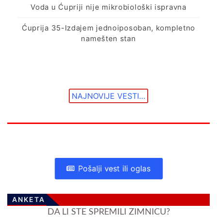
Voda u Ćupriji nije mikrobiološki ispravna
Ćuprija 35-Izdajem jednoiposoban, kompletno
namešten stan
NAJNOVIJE VESTI…
Pošalji vest ili oglas
ANKETA
DA LI STE SPREMILI ZIMNICU?