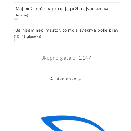
-Moj muž peče papriku, ja pržim ajvar
(4%, 44
glasova)
-Ja nisam neki mastor, to moja svekrva bolje pravi
(1%, 15 glasova)
Ukupno glasalo:
1.147
Arhiva anketa