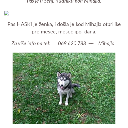
Pas je u Senj. Rudniku kod Mihajla.
Pas HASKI je ženka, i došla je kod Mihajla otprilike
pre mesec, mesec ipo dana.
Za više info na tel: 069 620 788 —- Mihajlo