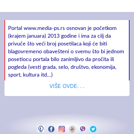
Portal www.media-ps.rs osnovan je početkom
(krajem januara) 2013 godine i ima za cilj da
privuče što veći broj posetilaca koji će biti
blagovremeno obavešteni o svemu što bi jednom
posetiocu portala bilo zanimljivo da pročita ili
pogleda (vesti grada, selo, društvo, ekonomija,
sport, kultura itd…)
VIŠE OVDE. . .