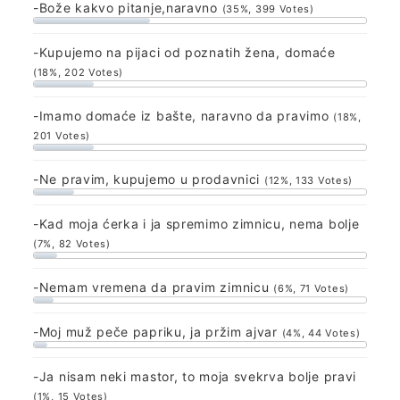
-Bože kakvo pitanje,naravno
(35%, 399 Votes)
-Kupujemo na pijaci od poznatih žena, domaće
(18%, 202 Votes)
-Imamo domaće iz bašte, naravno da pravimo
(18%,
201 Votes)
-Ne pravim, kupujemo u prodavnici
(12%, 133 Votes)
-Kad moja ćerka i ja spremimo zimnicu, nema bolje
(7%, 82 Votes)
-Nemam vremena da pravim zimnicu
(6%, 71 Votes)
-Moj muž peče papriku, ja pržim ajvar
(4%, 44 Votes)
-Ja nisam neki mastor, to moja svekrva bolje pravi
(1%, 15 Votes)