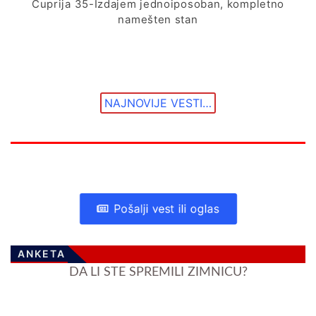
Ćuprija 35-Izdajem jednoiposoban, kompletno
namešten stan
NAJNOVIJE VESTI…
Pošalji vest ili oglas
ANKETA
DA LI STE SPREMILI ZIMNICU?