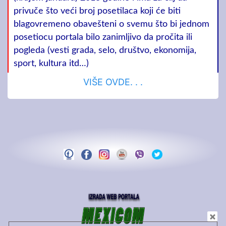
privuče što veći broj posetilaca koji će biti
blagovremeno obavešteni o svemu što bi jednom
posetiocu portala bilo zanimljivo da pročita ili
pogleda (vesti grada, selo, društvo, ekonomija,
sport, kultura itd…)
VIŠE OVDE. . .