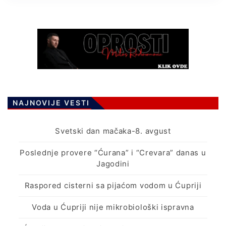
NAJNOVIJE VESTI
Svetski dan mačaka-8. avgust
Poslednje provere “Ćurana” i “Crevara” danas u
Jagodini
Raspored cisterni sa pijaćom vodom u Ćupriji
Voda u Ćupriji nije mikrobiološki ispravna