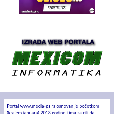
Portal www.media-ps.rs osnovan je početkom
(krajem januara) 2013 godine i ima za cilj da