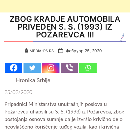
ZBOG KRADJE AUTOMOBILA
PRIVEDEN S. S. (1993) IZ
POŽAREVCA !!!
Фебруар 25, 2020
MEDIA-PS.RS
Hronika Srbije
25/02/2020
Pripadnici Ministarstva unutrašnjih poslova u
Požarevcu uhapsili su S. S. (1993) iz Požarevca, zbog
postojanja osnova sumnje da je izvršio krivično delo
neovlašćeno korišćenje tuđeg vozila, kao i krivična