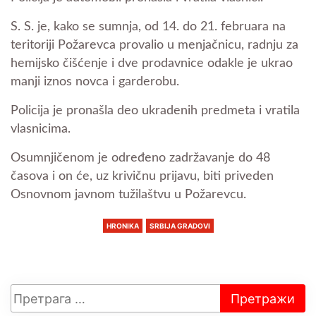
S. S. je, kako se sumnja, od 14. do 21. februara na
teritoriji Požarevca provalio u menjačnicu, radnju za
hemijsko čišćenje i dve prodavnice odakle je ukrao
manji iznos novca i garderobu.
Policija je pronašla deo ukradenih predmeta i vratila
vlasnicima.
Osumnjičenom je određeno zadržavanje do 48
časova i on će, uz krivičnu prijavu, biti priveden
Osnovnom javnom tužilaštvu u Požarevcu.
HRONIKA
SRBIJA GRADOVI