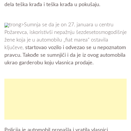
dela teška krađa i teška krađa u pokušaju.
trong>Sumnja se da je on 27. januara u centru
Požarevca, iskoristivši nepažnju šezdesetosmogodišnje
žene koja je u automobilu „fiat marea“ ostavila
ključeve,
startovao vozilo i odvezao se u nepoznatom
pravcu. Takođe se sumnjiči i da je iz ovog automobila
ukrao garderobu koju vlasnica prodaje.
Policija je automobil pronašla i vratila vlasnici.