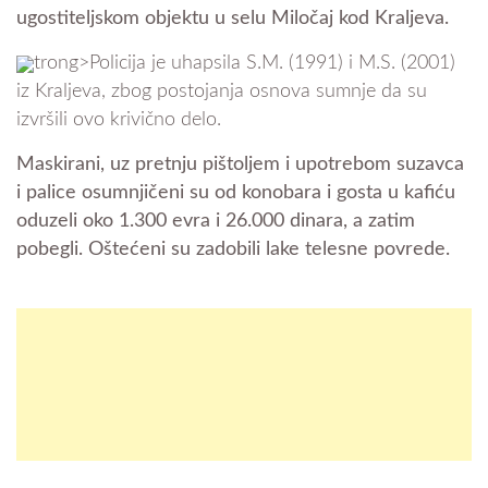
ugostiteljskom objektu u selu Miločaj kod Kraljeva.
trong>Policija je uhapsila S.M. (1991) i M.S. (2001)
iz Kraljeva, zbog postojanja osnova sumnje da su
izvršili ovo krivično delo.
Maskirani, uz pretnju pištoljem i upotrebom suzavca
i palice osumnjičeni su od konobara i gosta u kafiću
oduzeli oko 1.300 evra i 26.000 dinara, a zatim
pobegli. Oštećeni su zadobili lake telesne povrede.