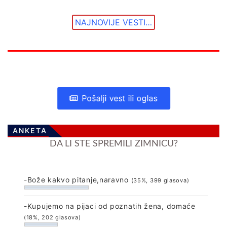
NAJNOVIJE VESTI…
Pošalji vest ili oglas
ANKETA
DA LI STE SPREMILI ZIMNICU?
-Bože kakvo pitanje,naravno
(35%, 399 glasova)
-Kupujemo na pijaci od poznatih žena, domaće
(18%, 202 glasova)