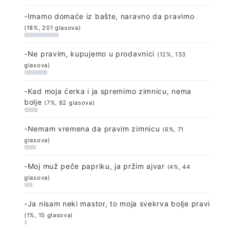
-Imamo domaće iz bašte, naravno da pravimo
(18%, 201 glasova)
-Ne pravim, kupujemo u prodavnici
(12%, 133
glasova)
-Kad moja ćerka i ja spremimo zimnicu, nema
bolje
(7%, 82 glasova)
-Nemam vremena da pravim zimnicu
(6%, 71
glasova)
-Moj muž peče papriku, ja pržim ajvar
(4%, 44
glasova)
-Ja nisam neki mastor, to moja svekrva bolje pravi
(1%, 15 glasova)