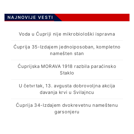
NAJNOVIJE VESTI
Voda u Ćupriji nije mikrobiološki ispravna
Ćuprija 35-Izdajem jednoiposoban, kompletno
namešten stan
Ćuprijska MORAVA 1918 razbila paraćinsko
Staklo
U četvrtak, 13. avgusta dobrovoljna akcija
davanja krvi u Svilajncu
Ćuprija 34-Izdajem dvokrevetnu nameštenu
garsonjeru