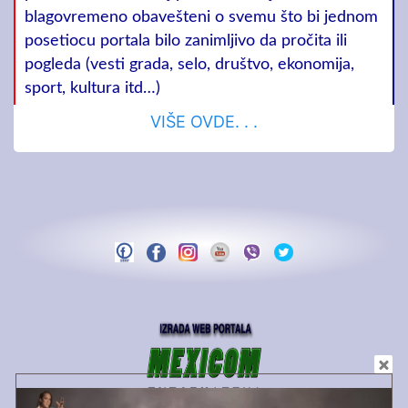
blagovremeno obavešteni o svemu što bi jednom
posetiocu portala bilo zanimljivo da pročita ili
pogleda (vesti grada, selo, društvo, ekonomija,
sport, kultura itd…)
VIŠE OVDE. . .