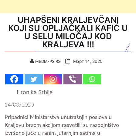
UHAPŠENI KRALJEVČANI
KOJI SU OPLJAČKALI KAFIĆ U
U SELU MILOČAJ KOD
KRALJEVA !!!
Март 14, 2020
MEDIA-PS.RS
Hronika Srbije
14/03/2020
Pripadnici Ministarstva unutrašnjih poslova u
Kraljevu brzom akcijom rasvetlili su razbojništvo
izvršeno juče u ranim jutarnjim satima u