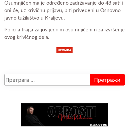
Osumnjičenima je određeno zadržavanje do 48 sati i
oni će, uz krivičnu prijavu, biti privedeni u Osnovno
javno tužilaštvo u Kraljevu.
Policija traga za još jednim osumnjičenim za izvršenje
ovog krivičnog dela.
HRONIKA