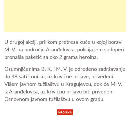
U drugoj akciji, prilikom pretresa kuće u kojoj boravi
M. V. na području Aranđelovca, policija je u sudoperi
pronašla paketić sa oko 2 grama heroina.
Osumnjičenima B. K. i M. V. je određeno zadržavanje
do 48 sati i oni su, uz krivične prijave, privedeni
Višem javnom tužilaštvu u Kragujevcu, dok će M. V.
iz Aranđelovca, uz krivičnu prijavu biti priveden
Osnovnom javnom tužilaštvu u ovom gradu.
HRONIKA