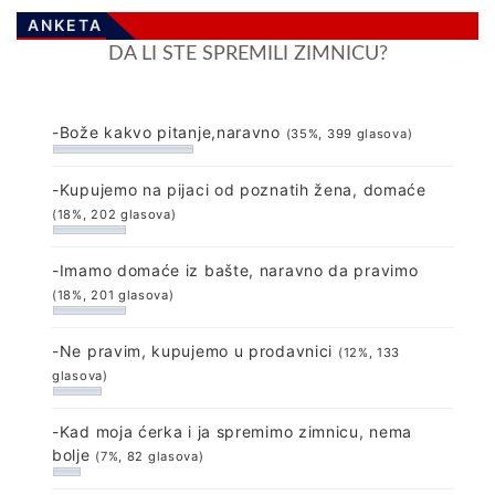
ANKETA
DA LI STE SPREMILI ZIMNICU?
-Bože kakvo pitanje,naravno
(35%, 399 glasova)
-Kupujemo na pijaci od poznatih žena, domaće
(18%, 202 glasova)
-Imamo domaće iz bašte, naravno da pravimo
(18%, 201 glasova)
-Ne pravim, kupujemo u prodavnici
(12%, 133
glasova)
-Kad moja ćerka i ja spremimo zimnicu, nema
bolje
(7%, 82 glasova)