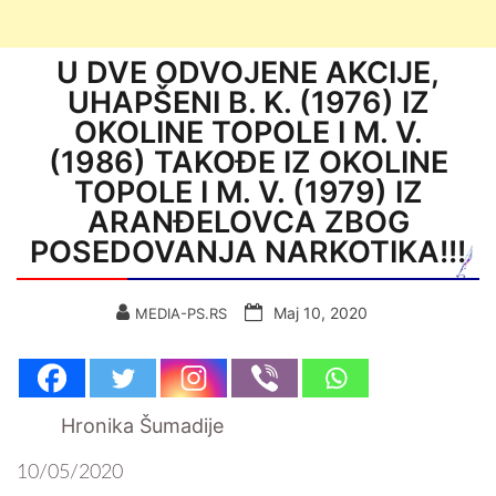
U DVE ODVOJENE AKCIJE,
UHAPŠENI B. K. (1976) IZ
OKOLINE TOPOLE I M. V.
(1986) TAKOĐE IZ OKOLINE
TOPOLE I M. V. (1979) IZ
ARANĐELOVCA ZBOG
POSEDOVANJA NARKOTIKA!!!
Мај 10, 2020
MEDIA-PS.RS
Hronika Šumadije
10/05/2020