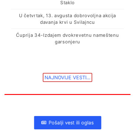
Staklo
U četvrtak, 13. avgusta dobrovoljna akcija
davanja krvi u Svilajncu
Ćuprija 34-Izdajem dvokrevetnu nameštenu
garsonjeru
NAJNOVIJE VESTI…
Pošalji vest ili oglas