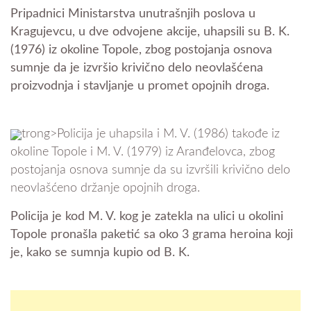
Pripadnici Ministarstva unutrašnjih poslova u
Kragujevcu, u dve odvojene akcije, uhapsili su B. K.
(1976) iz okoline Topole, zbog postojanja osnova
sumnje da je izvršio krivično delo neovlašćena
proizvodnja i stavljanje u promet opojnih droga.
trong>Policija je uhapsila i M. V. (1986) takođe iz
okoline Topole i M. V. (1979) iz Aranđelovca, zbog
postojanja osnova sumnje da su izvršili krivično delo
neovlašćeno držanje opojnih droga.
Policija je kod M. V. kog je zatekla na ulici u okolini
Topole pronašla paketić sa oko 3 grama heroina koji
je, kako se sumnja kupio od B. K.