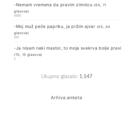
-Nemam vremena da pravim zimnicu
(6%, 71
glasova)
-Moj muž peče papriku, ja pržim ajvar
(4%, 44
glasova)
-Ja nisam neki mastor, to moja svekrva bolje pravi
(1%, 15 glasova)
Ukupno glasalo:
1.147
Arhiva anketa