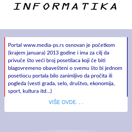
Portal www.media-ps.rs osnovan je početkom
(krajem januara) 2013 godine i ima za cilj da
privuče što veći broj posetilaca koji će biti
blagovremeno obavešteni o svemu što bi jednom
posetiocu portala bilo zanimljivo da pročita ili
pogleda (vesti grada, selo, društvo, ekonomija,
sport, kultura itd…)
VIŠE OVDE. . .