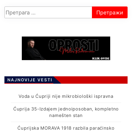
NAJNOVIJE VESTI
Voda u Ćupriji nije mikrobiološki ispravna
Ćuprija 35-Izdajem jednoiposoban, kompletno
namešten stan
Ćuprijska MORAVA 1918 razbila paraćinsko