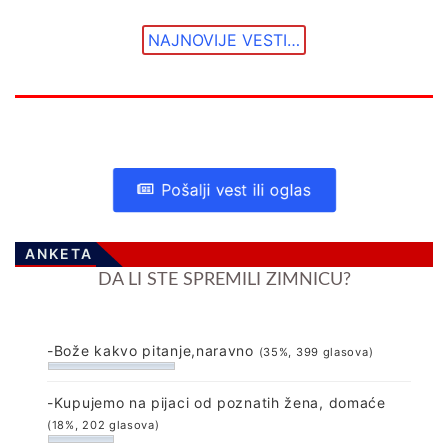
NAJNOVIJE VESTI…
Pošalji vest ili oglas
ANKETA
DA LI STE SPREMILI ZIMNICU?
-Bože kakvo pitanje,naravno
(35%, 399 glasova)
-Kupujemo na pijaci od poznatih žena, domaće
(18%, 202 glasova)