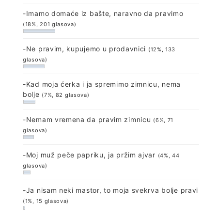
-Imamo domaće iz bašte, naravno da pravimo
(18%, 201 glasova)
-Ne pravim, kupujemo u prodavnici
(12%, 133
glasova)
-Kad moja ćerka i ja spremimo zimnicu, nema
bolje
(7%, 82 glasova)
-Nemam vremena da pravim zimnicu
(6%, 71
glasova)
-Moj muž peče papriku, ja pržim ajvar
(4%, 44
glasova)
-Ja nisam neki mastor, to moja svekrva bolje pravi
(1%, 15 glasova)