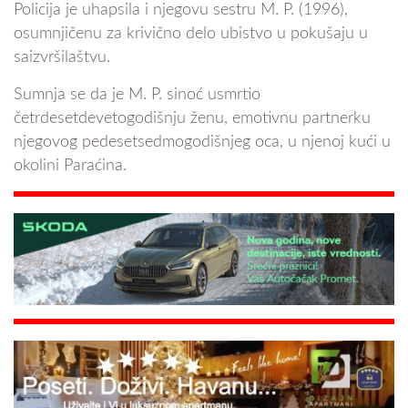
Policija je uhapsila i njegovu sestru M. P. (1996),
osumnjičenu za krivično delo ubistvo u pokušaju u
saizvršilaštvu.
Sumnja se da je M. P. sinoć usmrtio
četrdesetdevetogodišnju ženu, emotivnu partnerku
njegovog pedesetsedmogodišnjeg oca, u njenoj kući u
okolini Paraćina.