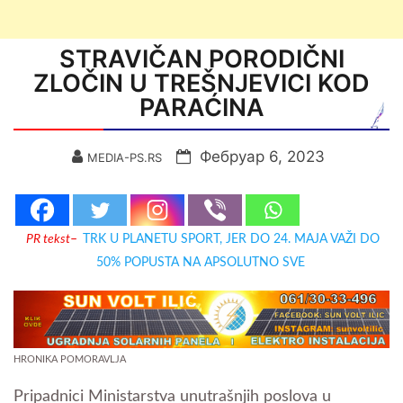
STRAVIČAN PORODIČNI
ZLOČIN U TREŠNJEVICI KOD
PARAĆINA
Фебруар 6, 2023
MEDIA-PS.RS
PR tekst
–
TRK U PLANETU SPORT, JER DO 24. MAJA VAŽI DO
50% POPUSTA NA APSOLUTNO SVE
HRONIKA POMORAVLJA
Pripadnici Ministarstva unutrašnjih poslova u