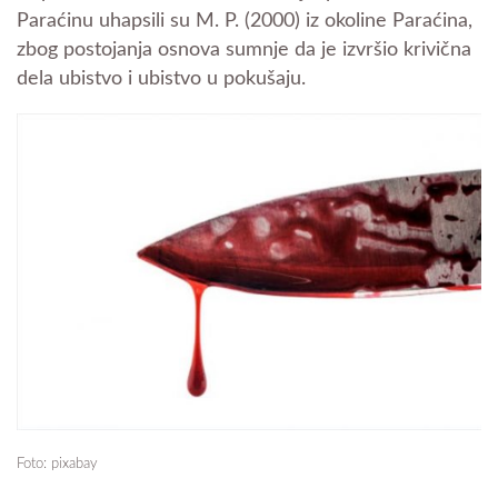
Paraćinu uhapsili su M. P. (2000) iz okoline Paraćina,
zbog postojanja osnova sumnje da je izvršio krivična
dela ubistvo i ubistvo u pokušaju.
Foto: pixabay