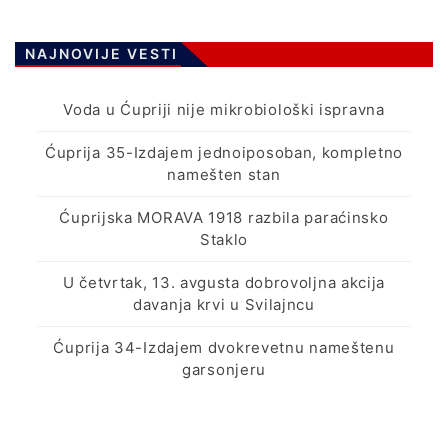
NAJNOVIJE VESTI
Voda u Ćupriji nije mikrobiološki ispravna
Ćuprija 35-Izdajem jednoiposoban, kompletno
namešten stan
Ćuprijska MORAVA 1918 razbila paraćinsko
Staklo
U četvrtak, 13. avgusta dobrovoljna akcija
davanja krvi u Svilajncu
Ćuprija 34-Izdajem dvokrevetnu nameštenu
garsonjeru