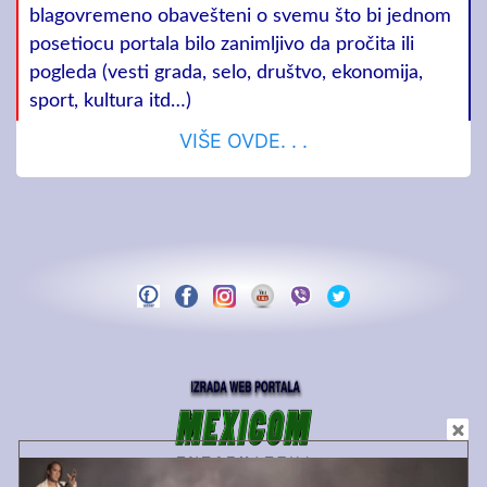
blagovremeno obavešteni o svemu što bi jednom
posetiocu portala bilo zanimljivo da pročita ili
pogleda (vesti grada, selo, društvo, ekonomija,
sport, kultura itd…)
VIŠE OVDE. . .