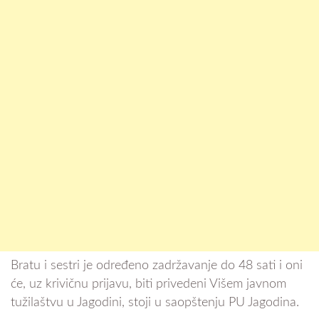
Bratu i sestri je određeno zadržavanje do 48 sati i oni
će, uz krivičnu prijavu, biti privedeni Višem javnom
tužilaštvu u Jagodini, stoji u saopštenju PU Jagodina.