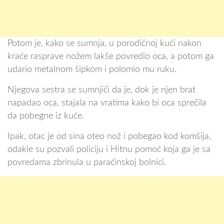
Potom je, kako se sumnja, u porodičnoj kući nakon
kraće rasprave nožem lakše povredio oca, a potom ga
udario metalnom šipkom i polomio mu ruku.
Njegova sestra se sumnjiči da je, dok je njen brat
napadao oca, stajala na vratima kako bi oca sprečila
da pobegne iz kuće.
Ipak, otac je od sina oteo nož i pobegao kod komšija,
odakle su pozvali policiju i Hitnu pomoć koja ga je sa
povredama zbrinula u paraćinskoj bolnici.