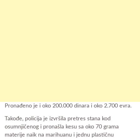
Pronađeno je i oko 200.000 dinara i oko 2.700 evra.
Takođe, policija je izvršila pretres stana kod
osumnjičenog i pronašla kesu sa oko 70 grama
materije naik na marihuanu i jednu plastičnu