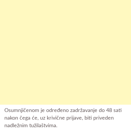
Osumnjičenom je određeno zadržavanje do 48 sati
nakon čega će, uz krivične prijave, biti priveden
nadležnim tužilaštvima.