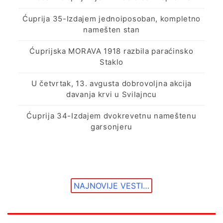
Ćuprija 35-Izdajem jednoiposoban, kompletno
namešten stan
Ćuprijska MORAVA 1918 razbila paraćinsko
Staklo
U četvrtak, 13. avgusta dobrovoljna akcija
davanja krvi u Svilajncu
Ćuprija 34-Izdajem dvokrevetnu nameštenu
garsonjeru
NAJNOVIJE VESTI…