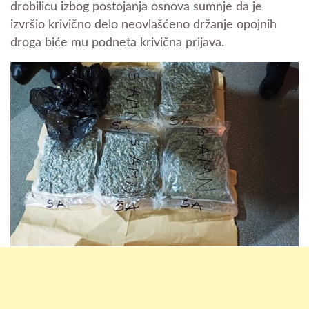
drobilicu izbog postojanja osnova sumnje da je
izvršio krivično delo neovlašćeno držanje opojnih
droga biće mu podneta krivična prijava.