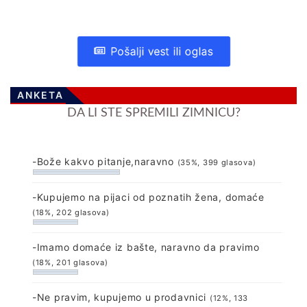
Pošalji vest ili oglas
ANKETA
DA LI STE SPREMILI ZIMNICU?
-Bože kakvo pitanje,naravno
(35%, 399 glasova)
-Kupujemo na pijaci od poznatih žena, domaće
(18%, 202 glasova)
-Imamo domaće iz bašte, naravno da pravimo
(18%, 201 glasova)
-Ne pravim, kupujemo u prodavnici
(12%, 133