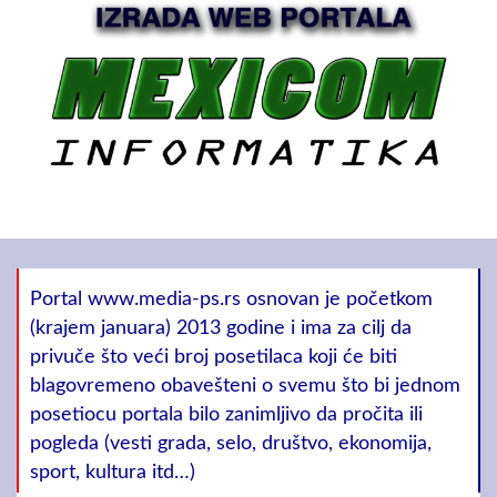
Portal www.media-ps.rs osnovan je početkom
(krajem januara) 2013 godine i ima za cilj da
privuče što veći broj posetilaca koji će biti
blagovremeno obavešteni o svemu što bi jednom
posetiocu portala bilo zanimljivo da pročita ili
pogleda (vesti grada, selo, društvo, ekonomija,
sport, kultura itd…)