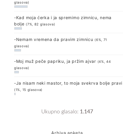
glasova)
-Kad moja ćerka i ja spremimo zimnicu, nema
bolje
(7%, 82 glasova)
-Nemam vremena da pravim zimnicu
(6%, 71
glasova)
-Moj muž peče papriku, ja pržim ajvar
(4%, 44
glasova)
-Ja nisam neki mastor, to moja svekrva bolje pravi
(1%, 15 glasova)
Ukupno glasalo:
1.147
Arhiva anketa