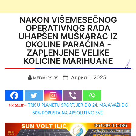
NAKON VIŠEMESEČNOG
OPERATIVNOG RADA
UHAPŠEN MUŠKARAC IZ
OKOLINE PARAĆINA -
ZAPLENJENE VELIKE
KOLIČINE MARIHUANE
Април 1, 2025
MEDIA-PS.RS
PR tekst
–
TRK U PLANETU SPORT, JER DO 24. MAJA VAŽI DO
50% POPUSTA NA APSOLUTNO SVE