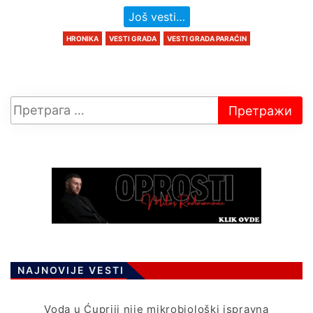
Još vesti…
HRONIKA
VESTI GRADA
VESTI GRADA PARAĆIN
NAJNOVIJE VESTI
Voda u Ćupriji nije mikrobiološki ispravna