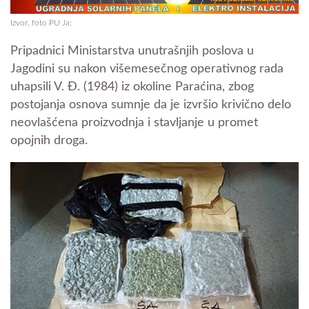
Izvor, foto PU Ja:
Pripadnici Ministarstva unutrašnjih poslova u
Jagodini su nakon višemesečnog operativnog rada
uhapsili V. Đ. (1984) iz okoline Paraćina, zbog
postojanja osnova sumnje da je izvršio krivično delo
neovlašćena proizvodnja i stavljanje u promet
opojnih droga.