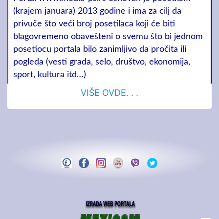
(krajem januara) 2013 godine i ima za cilj da
privuče što veći broj posetilaca koji će biti
blagovremeno obavešteni o svemu što bi jednom
posetiocu portala bilo zanimljivo da pročita ili
pogleda (vesti grada, selo, društvo, ekonomija,
sport, kultura itd…)
VIŠE OVDE. . .