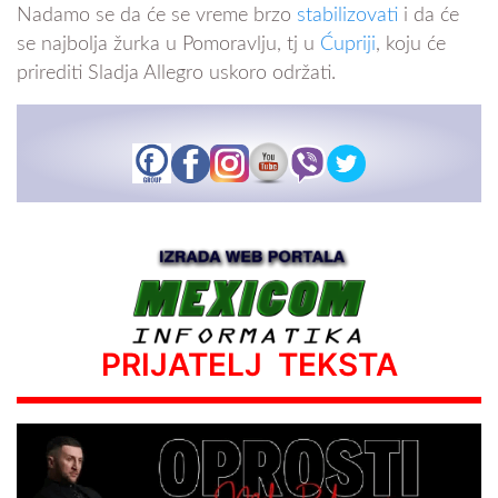
Nadamo se da će se vreme brzo
stabilizovati
i da će
se najbolja žurka u Pomoravlju, tj u
Ćupriji
, koju će
prirediti Sladja Allegro uskoro održati.
PRIJATELJ TEKSTA