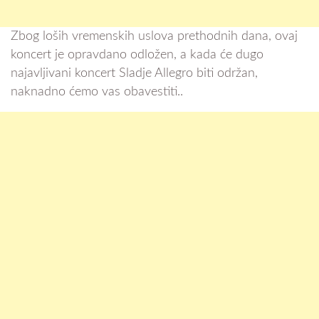
Zbog loših vremenskih uslova prethodnih dana, ovaj
koncert je opravdano odložen, a kada će dugo
najavljivani koncert Sladje Allegro biti održan,
naknadno ćemo vas obavestiti..