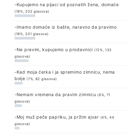
-Kupujemo na pijaci od poznatih žena, domaće
(18%, 202 glasova)
-Imamo domaće iz bašte, naravno da pravimo
(18%, 201 glasova)
-Ne pravim, kupujemo u prodavnici
(12%, 133
glasova)
-Kad moja ćerka i ja spremimo zimnicu, nema
bolje
(7%, 82 glasova)
-Nemam vremena da pravim zimnicu
(6%, 71
glasova)
-Moj muž peče papriku, ja pržim ajvar
(4%, 44
glasova)