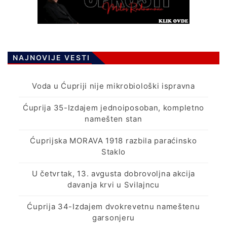
NAJNOVIJE VESTI
Voda u Ćupriji nije mikrobiološki ispravna
Ćuprija 35-Izdajem jednoiposoban, kompletno
namešten stan
Ćuprijska MORAVA 1918 razbila paraćinsko
Staklo
U četvrtak, 13. avgusta dobrovoljna akcija
davanja krvi u Svilajncu
Ćuprija 34-Izdajem dvokrevetnu nameštenu
garsonjeru