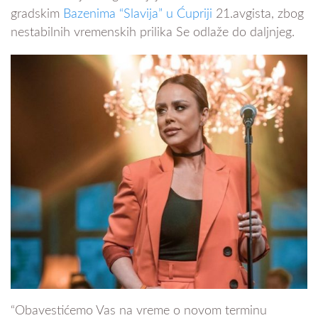
gradskim
Bazenima “Slavija” u Ćupriji
21.avgista, zbog
nestabilnih vremenskih prilika Se odlaže do daljnjeg.
“Obavestićemo Vas na vreme o novom terminu