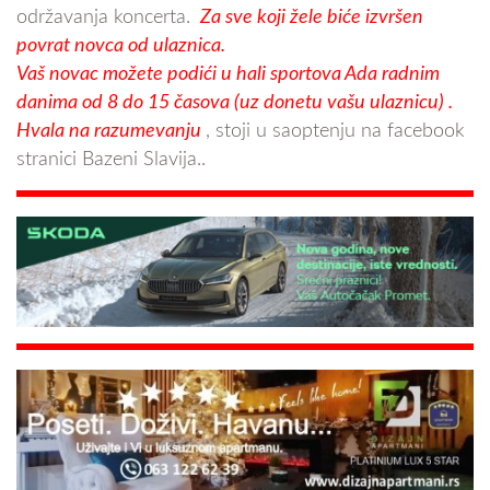
održavanja koncerta.
Za sve koji žele biće izvršen
povrat novca od ulaznica.
Vaš novac možete podići u hali sportova Ada radnim
danima od 8 do 15 časova (uz donetu vašu ulaznicu) .
Hvala na razumevanju
, stoji u saoptenju na facebook
stranici Bazeni Slavija..