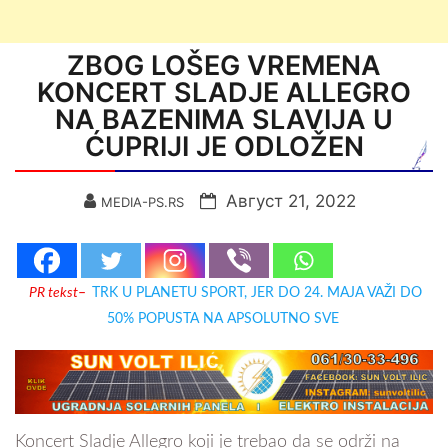
ZBOG LOŠEG VREMENA
KONCERT SLADJE ALLEGRO
NA BAZENIMA SLAVIJA U
ĆUPRIJI JE ODLOŽEN
Август 21, 2022
MEDIA-PS.RS
PR tekst
–
TRK U PLANETU SPORT, JER DO 24. MAJA VAŽI DO
50% POPUSTA NA APSOLUTNO SVE
Koncert Sladje Allegro koji je trebao da se održi na