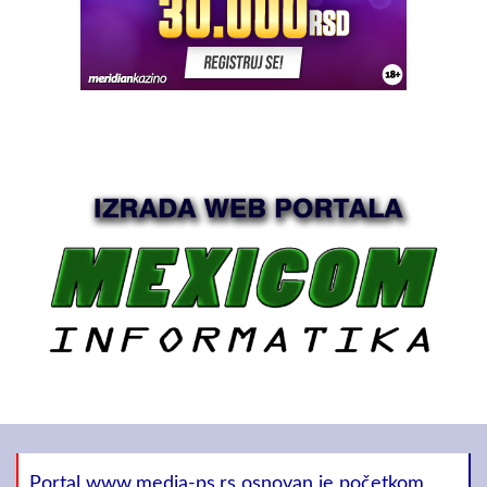
Portal www.media-ps.rs osnovan je početkom