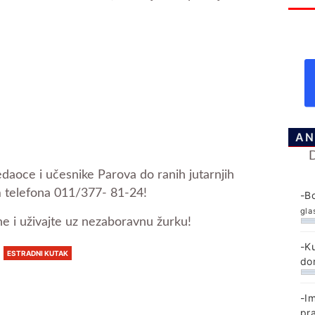
AN
edaoce i učesnike Parova do ranih jutarnjih
em telefona 011/377- 81-24!
-B
gla
ne i uživajte uz nezaboravnu žurku!
-K
ESTRADNI KUTAK
do
-I
pr