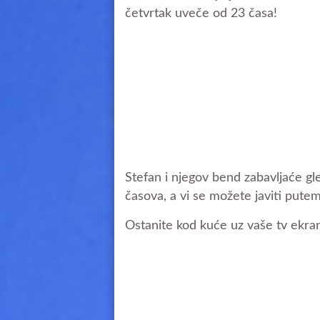
četvrtak uveče od 23 časa!
Stefan i njegov bend zabavljaće gl
časova, a vi se možete javiti put
Ostanite kod kuće uz vaše tv ekra