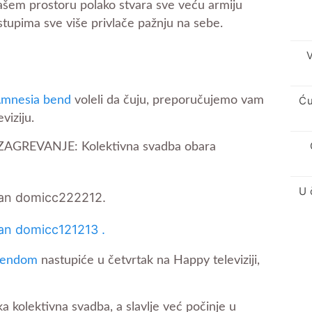
ašem prostoru polako stvara sve veću armiju
stupima sve više privlače pažnju na sebe.
V
Ću
 Amnesia bend
voleli da čuju, preporučujemo vam
viziju.
GREVANJE: Kolektivna svadba obara
U 
 bendom
nastupiće u četvrtak na Happy televiziji,
a kolektivna svadba, a slavlje već počinje u