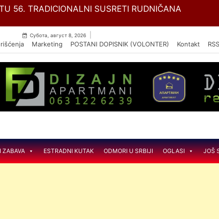
Skip
OGA NISAM DOBILA” U PETAK U AMFITEATRU MORA
to
content
|
Субота, август 8, 2026
rišćenja
Marketing
POSTANI DOPISNIK (VOLONTER)
Kontakt
RS
I ZABAVA
ESTRADNI KUTAK
ODMORI U SRBIJI
OGLASI
JOŠ 