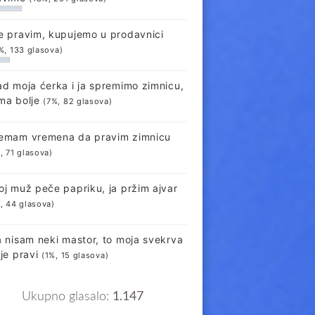
e pravim, kupujemo u prodavnici
%, 133 glasova)
ad moja ćerka i ja spremimo zimnicu,
ma bolje
(7%, 82 glasova)
emam vremena da pravim zimnicu
, 71 glasova)
oj muž peče papriku, ja pržim ajvar
, 44 glasova)
a nisam neki mastor, to moja svekrva
lje pravi
(1%, 15 glasova)
Ukupno glasalo:
1.147