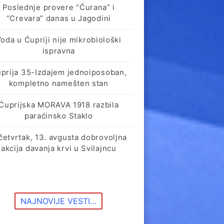
Poslednje provere “Ćurana” i
“Crevara” danas u Jagodini
oda u Ćupriji nije mikrobiološki
ispravna
prija 35-Izdajem jednoiposoban,
kompletno namešten stan
Ćuprijska MORAVA 1918 razbila
paraćinsko Staklo
četvrtak, 13. avgusta dobrovoljna
akcija davanja krvi u Svilajncu
NAJNOVIJE VESTI…