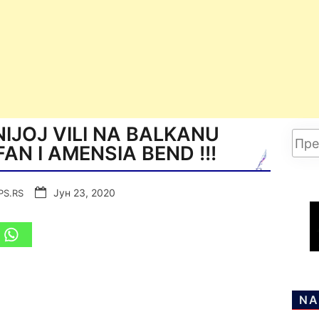
IJOJ VILI NA BALKANU
AN I AMENSIA BEND !!!
Јун 23, 2020
PS.RS
NA