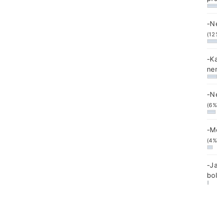
-N
(12
-K
ne
-N
(6%
-M
(4%
-J
bo