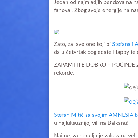
Jedan od najmladjih bendova na n
fanova.. Zbog svoje energije na na
Zato, za sve one koji bi
Stefana i
da u četvrtak pogledate Happy tele
ZAPAMTITE DOBRO – POČINJE ZA
rekorde..
Stefan Mitić sa svojim AMNESIA
u najluksuznijoj vili na Balkanu!
Naime, za nedelju je zakazana velik