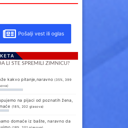
Pošalji vest ili oglas
KETA
DA LI STE SPREMILI ZIMNICU?
ože kakvo pitanje,naravno
(35%, 399
sova)
upujemo na pijaci od poznatih žena,
maće
(18%, 202 glasova)
mamo domaće iz bašte, naravno da
avimo
(18%, 201 glasova)