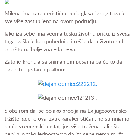
Milena ima karakterističnu boju glasa i zbog toga je
sve više zastupljena na ovom području..
Iako iza sebe ima veoma tešku životnu priču, iz svega
toga izašla je kao pobednik i rešila da u životu radi
ono što najbolje zna –da peva.
Zato je krenula sa snimanjem pesama pa će to da
uklopiti u jedan lep album.
S obzirom da se polako probija na Ex jugosovensko
tržište, gde je ovaj zvuk karakerističan, ne sumnjamo
da će vremenski postati jos više tražena , ali nšta
nebi bilo tako jednostavno da iza sebe nema muža