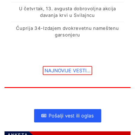
U četvrtak, 13. avgusta dobrovoljna akcija
davanja krvi u Svilajncu
Ćuprija 34-Izdajem dvokrevetnu nameštenu
garsonjeru
NAJNOVIJE VESTI…
Pošalji vest ili oglas
ANKETA