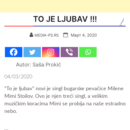
TO JE LJUBAV !!!
Март 4, 2020
MEDIA-PS.RS
Autor: Saša Prokić
04/03/2020
“To je ljubav” novi je singl bugarske pevačice Milene
Mimi Stoilov. Ovo je njen treći singl, a velikim
muzičkim koracima Mimi se probija na naše estradno
nebo.