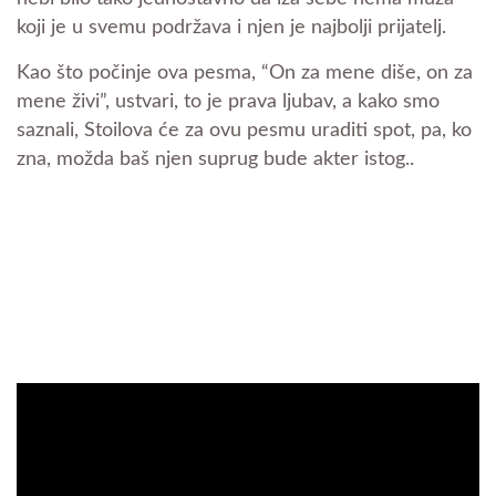
koji je u svemu podržava i njen je najbolji prijatelj.
Kao što počinje ova pesma, “On za mene diše, on za
mene živi”, ustvari, to je prava ljubav, a kako smo
saznali, Stoilova će za ovu pesmu uraditi spot, pa, ko
zna, možda baš njen suprug bude akter istog..