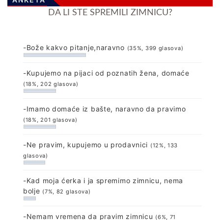
DA LI STE SPREMILI ZIMNICU?
-Bože kakvo pitanje,naravno
(35%, 399 glasova)
-Kupujemo na pijaci od poznatih žena, domaće
(18%, 202 glasova)
-Imamo domaće iz bašte, naravno da pravimo
(18%, 201 glasova)
-Ne pravim, kupujemo u prodavnici
(12%, 133
glasova)
-Kad moja ćerka i ja spremimo zimnicu, nema
bolje
(7%, 82 glasova)
-Nemam vremena da pravim zimnicu
(6%, 71