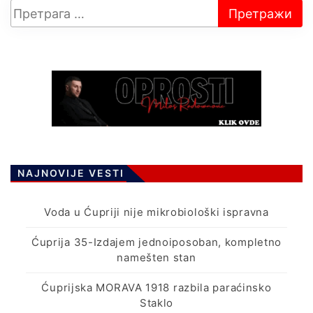
NAJNOVIJE VESTI
Voda u Ćupriji nije mikrobiološki ispravna
Ćuprija 35-Izdajem jednoiposoban, kompletno
namešten stan
Ćuprijska MORAVA 1918 razbila paraćinsko
Staklo