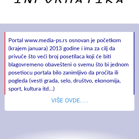
Portal www.media-ps.rs osnovan je početkom
(krajem januara) 2013 godine i ima za cilj da
privuče što veći broj posetilaca koji će biti
blagovremeno obavešteni o svemu što bi jednom
posetiocu portala bilo zanimljivo da pročita ili
pogleda (vesti grada, selo, društvo, ekonomija,
sport, kultura itd…)
VIŠE OVDE. . .