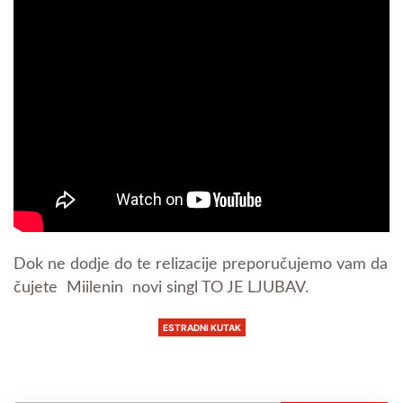
Dok ne dodje do te relizacije preporučujemo vam da
čujete Miilenin novi singl TO JE LJUBAV.
ESTRADNI KUTAK