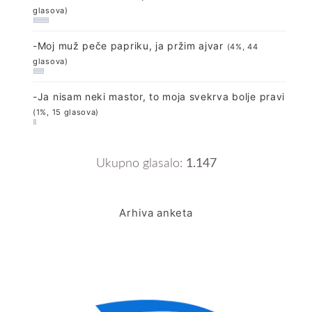
glasova)
-Moj muž peče papriku, ja pržim ajvar
(4%, 44
glasova)
-Ja nisam neki mastor, to moja svekrva bolje pravi
(1%, 15 glasova)
Ukupno glasalo:
1.147
Arhiva anketa