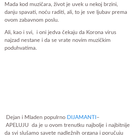
Mada kod muzičara, život je uvek u nekoj brzini,
danju spavati, noću raditi, ali, to je sve ljubav prema
ovom zabavnom poslu.
Ali, kao i svi, i oni jedva čekaju da Korona virus
najzad nestane i da se vrate novim muzičkim
poduhvatima.
Dejan i Mladen populrno
DIJAMANTI
–
APELUJU da je u ovom trenutku najbolje i najbitnije
da svi slušamo savete nadležnih organa i poručuju