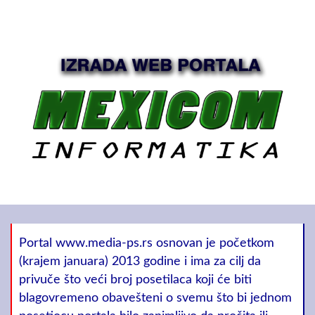
Portal www.media-ps.rs osnovan je početkom
(krajem januara) 2013 godine i ima za cilj da
privuče što veći broj posetilaca koji će biti
blagovremeno obavešteni o svemu što bi jednom