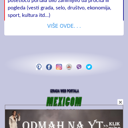
posetiocu portala bilo zanimljivo da pročita ili
pogleda (vesti grada, selo, društvo, ekonomija,
sport, kultura itd…)
VIŠE OVDE. . .