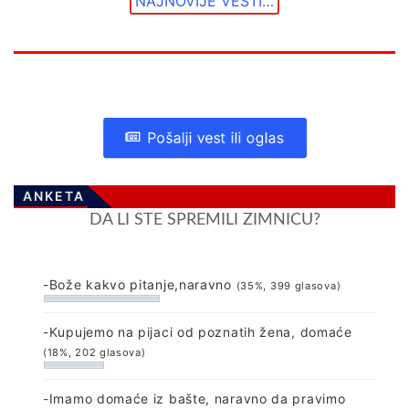
NAJNOVIJE VESTI…
Pošalji vest ili oglas
ANKETA
DA LI STE SPREMILI ZIMNICU?
-Bože kakvo pitanje,naravno
(35%, 399 glasova)
-Kupujemo na pijaci od poznatih žena, domaće
(18%, 202 glasova)
-Imamo domaće iz bašte, naravno da pravimo