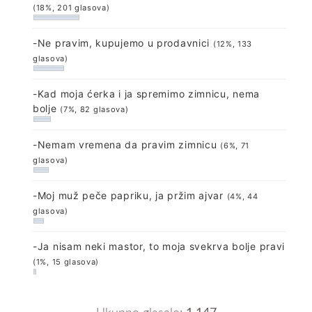
(18%, 201 glasova)
-Ne pravim, kupujemo u prodavnici
(12%, 133
glasova)
-Kad moja ćerka i ja spremimo zimnicu, nema
bolje
(7%, 82 glasova)
-Nemam vremena da pravim zimnicu
(6%, 71
glasova)
-Moj muž peče papriku, ja pržim ajvar
(4%, 44
glasova)
-Ja nisam neki mastor, to moja svekrva bolje pravi
(1%, 15 glasova)