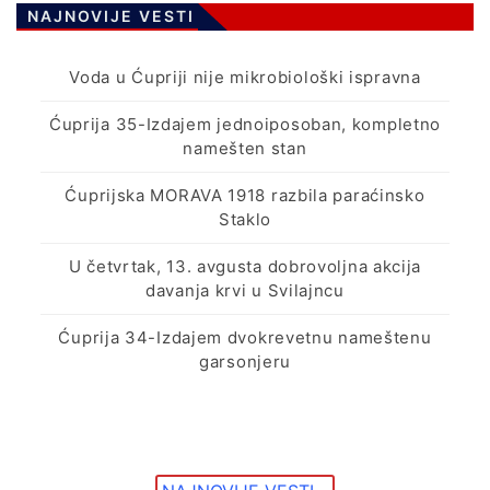
NAJNOVIJE VESTI
Voda u Ćupriji nije mikrobiološki ispravna
Ćuprija 35-Izdajem jednoiposoban, kompletno
namešten stan
Ćuprijska MORAVA 1918 razbila paraćinsko
Staklo
U četvrtak, 13. avgusta dobrovoljna akcija
davanja krvi u Svilajncu
Ćuprija 34-Izdajem dvokrevetnu nameštenu
garsonjeru