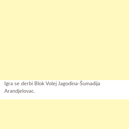
Igra se derbi Blok Volej Jagodina-Šumadija
Arandjelovac.