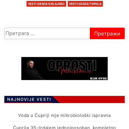
VESTI GRADA SVILAJNAC
VESTI GRADA TOPOLA
NAJNOVIJE VESTI
Voda u Ćupriji nije mikrobiološki ispravna
Ćuprija 35-Izdajem jednoiposoban, kompletno