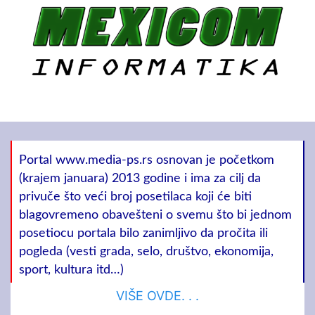
Portal www.media-ps.rs osnovan je početkom
(krajem januara) 2013 godine i ima za cilj da
privuče što veći broj posetilaca koji će biti
blagovremeno obavešteni o svemu što bi jednom
posetiocu portala bilo zanimljivo da pročita ili
pogleda (vesti grada, selo, društvo, ekonomija,
sport, kultura itd…)
VIŠE OVDE. . .