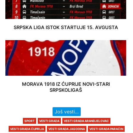
SRPSKA LIGA ISTOK STARTUJE 15. AVGUSTA
MORAVA 1918 IZ ĆUPRIJE NOVI-STARI
SRPSKOLIGAŠ
Još vesti…
SPORT
VESTI GRADA
VESTI GRADA ARANDJELOVAC
VESTI GRADA ĆUPRIJA
VESTI GRADA JAGODINA
VESTI GRADA PARAĆIN