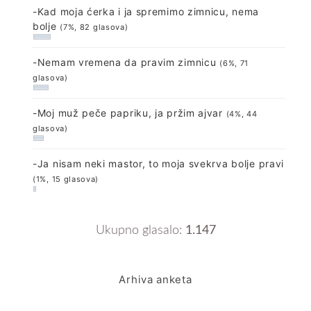
-Kad moja ćerka i ja spremimo zimnicu, nema
bolje
(7%, 82 glasova)
-Nemam vremena da pravim zimnicu
(6%, 71
glasova)
-Moj muž peče papriku, ja pržim ajvar
(4%, 44
glasova)
-Ja nisam neki mastor, to moja svekrva bolje pravi
(1%, 15 glasova)
Ukupno glasalo:
1.147
Arhiva anketa