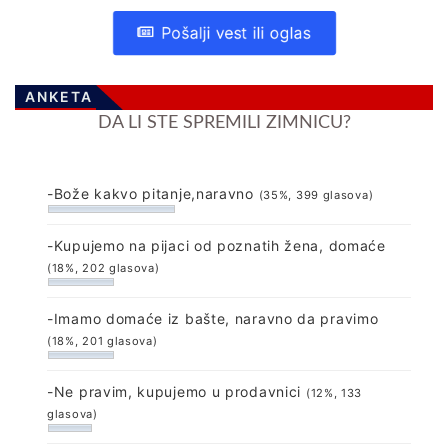
Pošalji vest ili oglas
ANKETA
DA LI STE SPREMILI ZIMNICU?
-Bože kakvo pitanje,naravno
(35%, 399 glasova)
-Kupujemo na pijaci od poznatih žena, domaće
(18%, 202 glasova)
-Imamo domaće iz bašte, naravno da pravimo
(18%, 201 glasova)
-Ne pravim, kupujemo u prodavnici
(12%, 133
glasova)