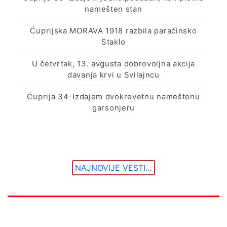
namešten stan
Ćuprijska MORAVA 1918 razbila paraćinsko
Staklo
U četvrtak, 13. avgusta dobrovoljna akcija
davanja krvi u Svilajncu
Ćuprija 34-Izdajem dvokrevetnu nameštenu
garsonjeru
NAJNOVIJE VESTI…