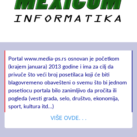
Portal www.media-ps.rs osnovan je početkom
(krajem januara) 2013 godine i ima za cilj da
privuče što veći broj posetilaca koji će biti
blagovremeno obavešteni o svemu što bi jednom
posetiocu portala bilo zanimljivo da pročita ili
pogleda (vesti grada, selo, društvo, ekonomija,
sport, kultura itd…)
VIŠE OVDE. . .