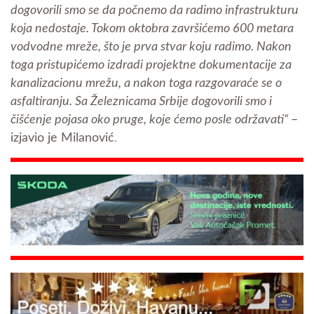
dogovorili smo se da počnemo da radimo infrastrukturu
koja nedostaje. Tokom oktobra završićemo 600 metara
vodvodne mreže, što je prva stvar koju radimo. Nakon
toga pristupićemo izdradi projektne dokumentacije za
kanalizacionu mrežu, a nakon toga razgovaraće se o
asfaltiranju. Sa Železnicama Srbije dogovorili smo i
čišćenje pojasa oko pruge, koje ćemo posle održavati“
–
izjavio je Milanović
.