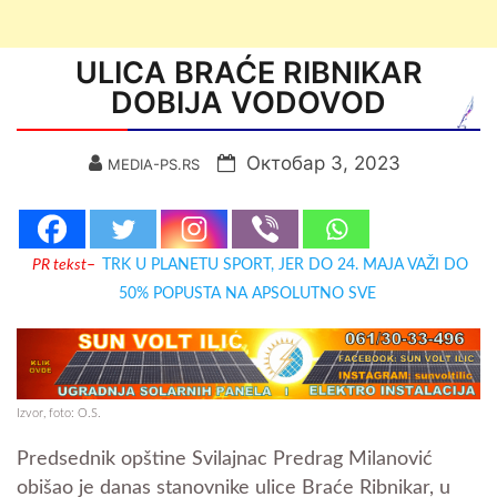
ULICA BRAĆE RIBNIKAR
DOBIJA VODOVOD
Октобар 3, 2023
MEDIA-PS.RS
PR tekst
–
TRK U PLANETU SPORT, JER DO 24. MAJA VAŽI DO
50% POPUSTA NA APSOLUTNO SVE
Izvor, foto: O.S.
Predsednik opštine Svilajnac Predrag Milanović
obišao je danas stanovnike ulice Braće Ribnikar, u