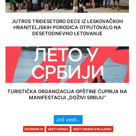
JUTROS TRIDESETORO DECE IZ LESKOVAČKOH
HRANITELJSKIH PORODICA OTPUTOVALO NA
DESETODNEVNO LETOVANJE
TURISTIČKA ORGANIZACIJA OPŠTINE ĆUPRIJA NA
MANIFESTACIJI „DOŽIVI SRBIJU“
Još vesti…
EKONOMIJA
VESTI GRADA
VESTI GRADA SVILAJNAC