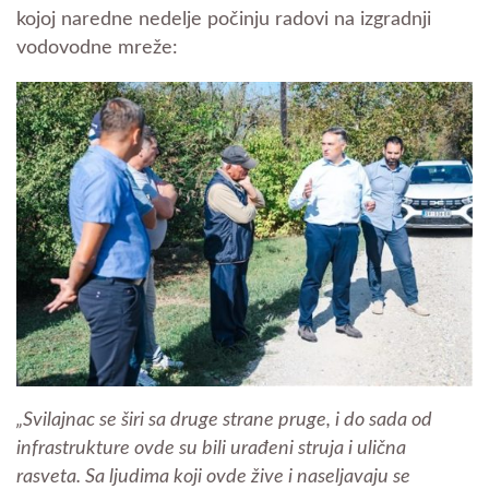
kojoj naredne nedelje počinju radovi na izgradnji
vodovodne mreže:
„Svilajnac se širi sa druge strane pruge, i do sada od
infrastrukture ovde su bili urađeni struja i ulična
rasveta. Sa ljudima koji ovde žive i naseljavaju se