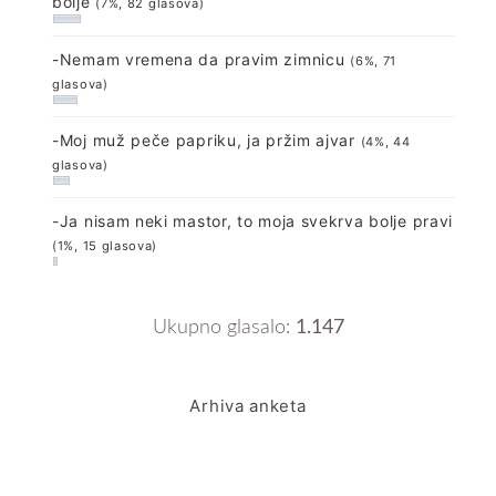
bolje
(7%, 82 glasova)
-Nemam vremena da pravim zimnicu
(6%, 71
glasova)
-Moj muž peče papriku, ja pržim ajvar
(4%, 44
glasova)
-Ja nisam neki mastor, to moja svekrva bolje pravi
(1%, 15 glasova)
Ukupno glasalo:
1.147
Arhiva anketa