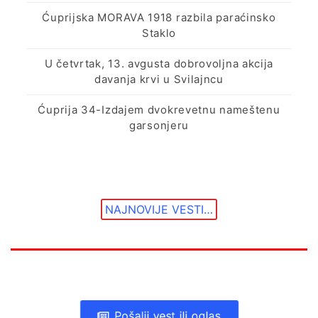
Ćuprijska MORAVA 1918 razbila paraćinsko
Staklo
U četvrtak, 13. avgusta dobrovoljna akcija
davanja krvi u Svilajncu
Ćuprija 34-Izdajem dvokrevetnu nameštenu
garsonjeru
NAJNOVIJE VESTI…
Pošalji vest ili oglas