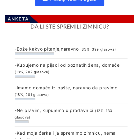
ANKETA
DA LI STE SPREMILI ZIMNICU?
-Bože kakvo pitanje,naravno
(35%, 399 glasova)
-Kupujemo na pijaci od poznatih žena, domaće
(18%, 202 glasova)
-Imamo domaće iz bašte, naravno da pravimo
(18%, 201 glasova)
-Ne pravim, kupujemo u prodavnici
(12%, 133
glasova)
-Kad moja ćerka i ja spremimo zimnicu, nema