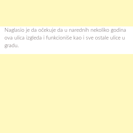
Naglasio je da očekuje da u narednih nekoliko godina
ova ulica izgleda i funkcioniše kao i sve ostale ulice u
gradu.