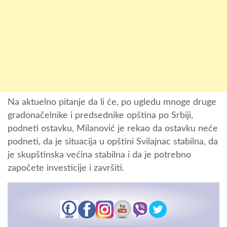
Na aktuelno pitanje da li će, po ugledu mnoge druge
gradonačelnike i predsednike opština po Srbiji,
podneti ostavku, Milanović je rekao da ostavku neće
podneti, da je situacija u opštini Svilajnac stabilna, da
je skupštinska većina stabilna i da je potrebno
započete investicije i završiti.