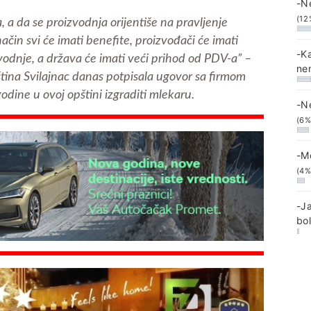
-N
(12
 a da se proizvodnja orijentiše na pravljenje
čin svi će imati benefite, proizvođači će imati
-K
odnje, a država će imati veći prihod od PDV-a” –
ne
ština Svilajnac danas potpisala ugovor sa firmom
odine u ovoj opštini izgraditi mlekaru.
-N
(6%
-M
(4%
-J
bo