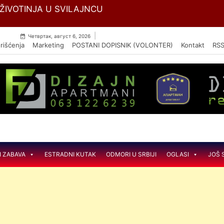
Skip
 ŽIVOTINJA U SVILAJNCU
to
content
|
Четвртак, август 6, 2026
rišćenja
Marketing
POSTANI DOPISNIK (VOLONTER)
Kontakt
RS
I ZABAVA
ESTRADNI KUTAK
ODMORI U SRBIJI
OGLASI
JOŠ 