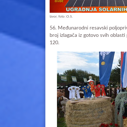
Izvor, foto :O.S.
56. Međunarodni resavski poljopriv
broj izlagača iz gotovo svih oblasti
120.