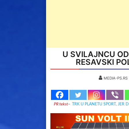
U SVILAJNCU O
RESAVSKI PO
MEDIA-PS.RS
PR tekst
–
TRK U PLANETU SPORT, JER 