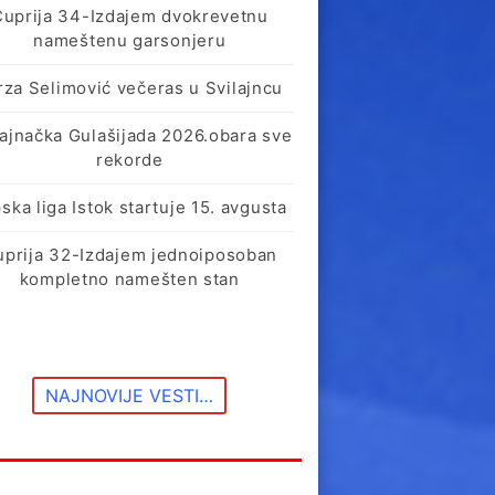
Ćuprija 34-Izdajem dvokrevetnu
nameštenu garsonjeru
rza Selimović večeras u Svilajncu
lajnačka Gulašijada 2026.obara sve
rekorde
ska liga Istok startuje 15. avgusta
uprija 32-Izdajem jednoiposoban
kompletno namešten stan
NAJNOVIJE VESTI…