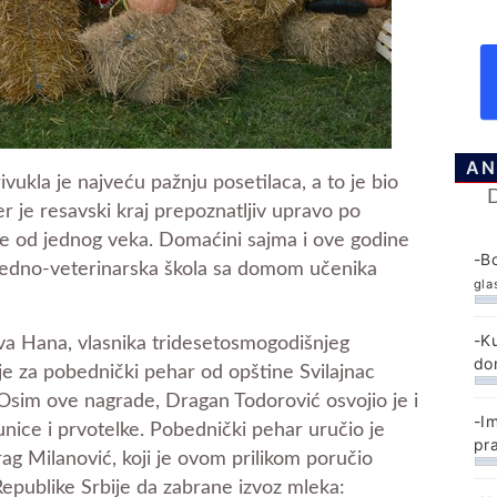
AN
vukla je najveću pažnju posetilaca, a to je bio
er je resavski kraj prepoznatljiv upravo po
še od jednog veka. Domaćini sajma i ove godine
-B
rivredno-veterinarska škola sa domom učenika
gla
-K
va Hana, vlasnika tridesetosmogodišnjeg
do
 je za pobednički pehar od opštine Svilajnac
Osim ove nagrade, Dragan Todorović osvojio je i
-I
unice i prvotelke. Pobednički pehar uručio je
pr
ag Milanović, koji je ovom prilikom poručio
Republike Srbije da zabrane izvoz mleka: