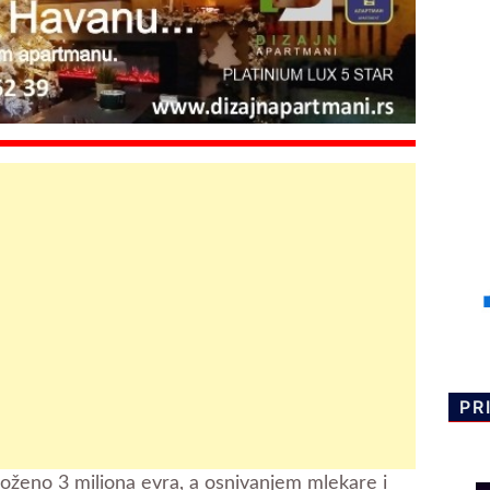
PR
loženo 3 miliona evra, a osnivanjem mlekare i