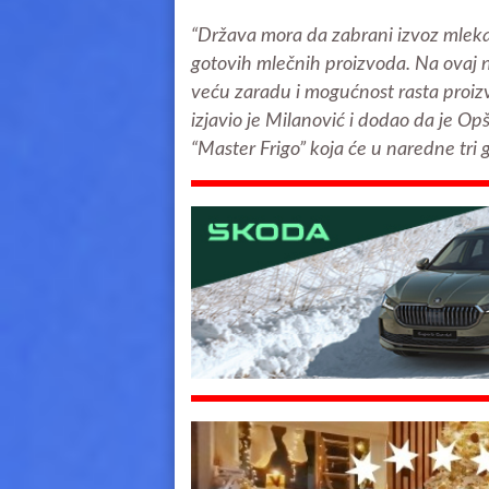
“Država mora da zabrani izvoz mleka,
gotovih mlečnih proizvoda. Na ovaj na
veću zaradu i mogućnost rasta proizv
izjavio je Milanović i dodao da je Op
“Master Frigo” koja će u naredne tri g