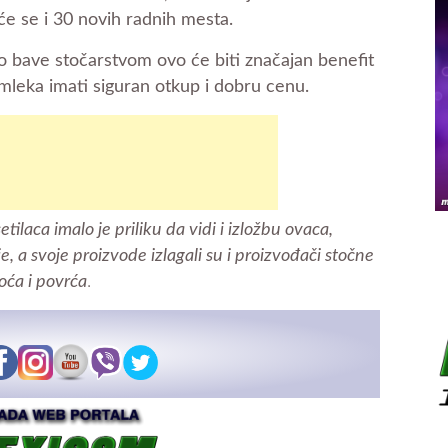
će se i 30 novih radnih mesta.
no bave stočarstvom ovo će biti značajan benefit
mleka imati siguran otkup i dobru cenu.
ilaca imalo je priliku da vidi i izložbu ovaca,
e, a svoje proizvode izlagali su i proizvođači stočne
oća i povrća
.