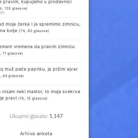
e pravim, kupujemo u prodavnici
%, 133 glasova)
ad moja ćerka i ja spremimo zimnicu,
ma bolje
(7%, 82 glasova)
emam vremena da pravim zimnicu
, 71 glasova)
oj muž peče papriku, ja pržim ajvar
, 44 glasova)
a nisam neki mastor, to moja svekrva
lje pravi
(1%, 15 glasova)
Ukupno glasalo:
1.147
Arhiva anketa