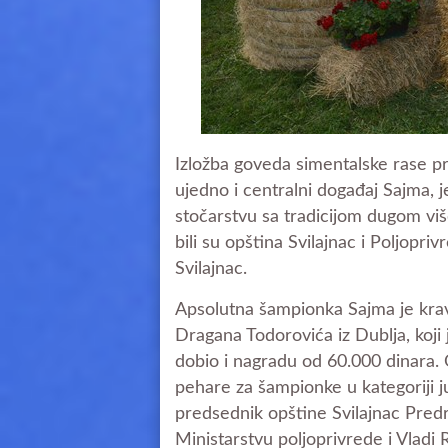
Izložba goveda simentalske rase pri
ujedno i centralni događaj Sajma, j
stočarstvu sa tradicijom dugom vi
bili su opština Svilajnac i Poljop
Svilajnac.
Apsolutna šampionka Sajma je kra
Dragana Todorovića iz Dublja, koji
dobio i nagradu od 60.000 dinara. 
pehare za šampionke u kategoriji j
predsednik opštine Svilajnac Predr
Ministarstvu poljoprivrede i Vladi 