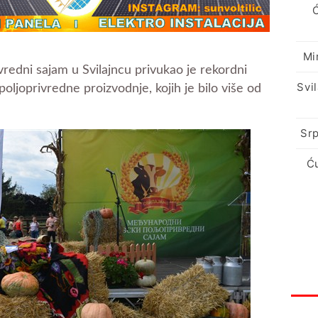
Mi
redni sajam u Svilajncu privukao je rekordni
Svi
 poljoprivredne proizvodnje, kojih je bilo više od
Srp
Ć