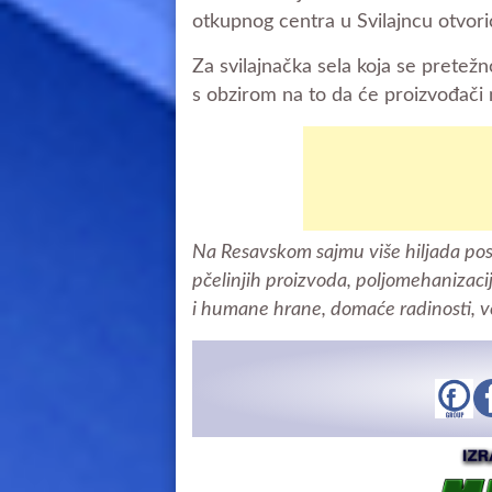
otkupnog centra u Svilajncu otvori
Za svilajnačka sela koja se pretež
s obzirom na to da će proizvođači 
Na Resavskom sajmu više hiljada poset
pčelinjih proizvoda, poljomehanizacij
i humane hrane, domaće radinosti, v