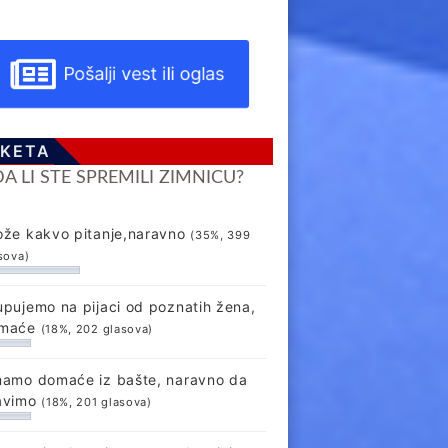
Pošalji vest ili oglas
KETA
DA LI STE SPREMILI ZIMNICU?
ože kakvo pitanje,naravno
(35%, 399
sova)
upujemo na pijaci od poznatih žena,
maće
(18%, 202 glasova)
mamo domaće iz bašte, naravno da
avimo
(18%, 201 glasova)