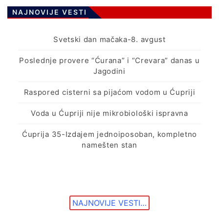
NAJNOVIJE VESTI
Svetski dan mačaka-8. avgust
Poslednje provere “Ćurana” i “Crevara” danas u
Jagodini
Raspored cisterni sa pijaćom vodom u Ćupriji
Voda u Ćupriji nije mikrobiološki ispravna
Ćuprija 35-Izdajem jednoiposoban, kompletno
namešten stan
NAJNOVIJE VESTI…