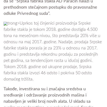
da se “Srpska fabrika stakla AD Paraćin nalazi u
prethodnom stečajnom postupku do pravosnažne
odluke Privrednog suda”.
trong>Uprkos toj činjenici proizvodnja Srpske
fabrike stakla je tokom 2018. godine dostigla 4.500
tona na mesečnom nivou, što predstavlja 20% više u
odnosu na maj 2017. godine. Nadalje, prodaja Srpske
fabrike stakla porasla je za 23% u odnosu na 2017.
godinu i predstavlja rekordnu prodaju za poslednjih
pet godina, sa tendencijom rasta u idućoj godini.
Tokom 2018. godine od ukupne prodaje, Srpska
fabrika stakla izvozi 46 odsto i pokriva 50 odsto
domaćeg tržišta.
Takođe, investirana su i značajna sredstva u
sređivanje i održavanje proizvodnih mašina i
nabavljen je veliki broj novih alata. U skladu sa