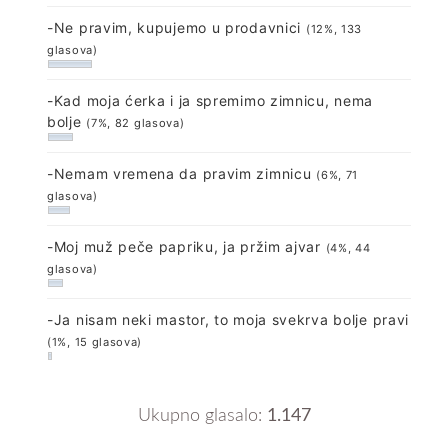
-Ne pravim, kupujemo u prodavnici
(12%, 133
glasova)
-Kad moja ćerka i ja spremimo zimnicu, nema
bolje
(7%, 82 glasova)
-Nemam vremena da pravim zimnicu
(6%, 71
glasova)
-Moj muž peče papriku, ja pržim ajvar
(4%, 44
glasova)
-Ja nisam neki mastor, to moja svekrva bolje pravi
(1%, 15 glasova)
Ukupno glasalo:
1.147