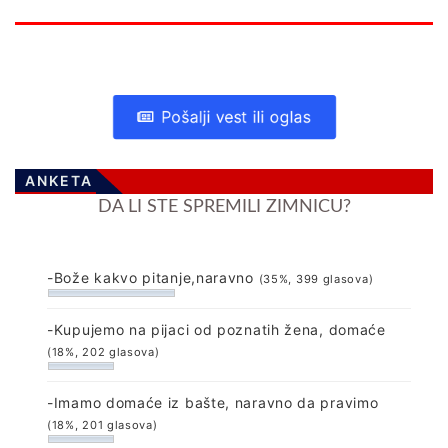
Pošalji vest ili oglas
ANKETA
DA LI STE SPREMILI ZIMNICU?
-Bože kakvo pitanje,naravno
(35%, 399 glasova)
-Kupujemo na pijaci od poznatih žena, domaće
(18%, 202 glasova)
-Imamo domaće iz bašte, naravno da pravimo
(18%, 201 glasova)