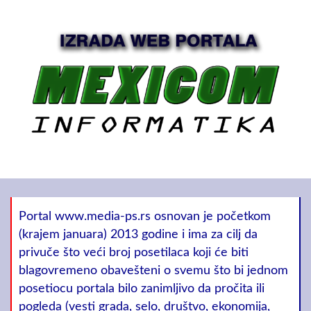
Portal www.media-ps.rs osnovan je početkom
(krajem januara) 2013 godine i ima za cilj da
privuče što veći broj posetilaca koji će biti
blagovremeno obavešteni o svemu što bi jednom
posetiocu portala bilo zanimljivo da pročita ili
pogleda (vesti grada, selo, društvo, ekonomija,