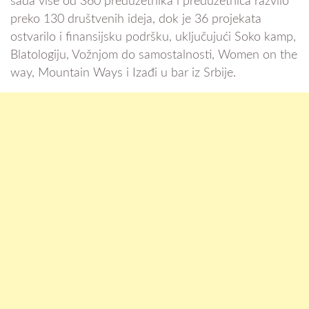
sada više od 360 preduzetnika i preduzetnica razvilo
preko 130 društvenih ideja, dok je 36 projekata
ostvarilo i finansijsku podršku, uključujući Soko kamp,
Blatologiju, Vožnjom do samostalnosti, Women on the
way, Mountain Ways i Izađi u bar iz Srbije.