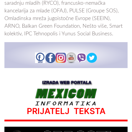
saradnju mladih (RYCO), francusko-nemačka
kancelarija za mlade (OFAJ), PULSE (Groupe SOS),
Omladinska mreža jugoistočne Evrope (SEEIN),
ARNO, Balkan Green Foundation, Nešto više, Smart
kolektiv, IPC Tehnopolis i Yunus Social Business.
PRIJATELJ TEKSTA