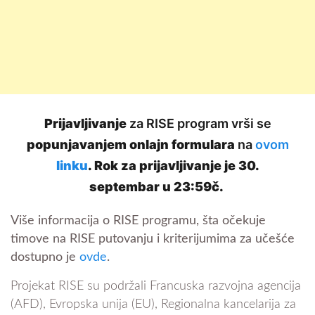
Prijavljivanje
za RISE program vrši se
popunjavanjem onlajn formulara
na
ovom
linku
.
Rok za prijavljivanje je 30.
septembar u 23:59č.
Više informacija o RISE programu, šta očekuje
timove na RISE putovanju i kriterijumima za učešće
dostupno je
ovde
.
Projekat RISE su podržali Francuska razvojna agencija
(AFD), Evropska unija (EU), Regionalna kancelarija za