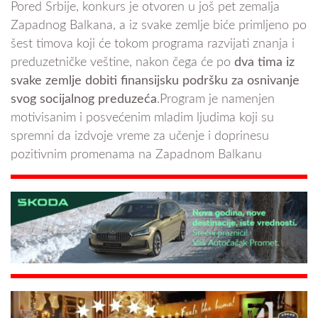
Pored Srbije, konkurs je otvoren u još pet zemalja
Zapadnog Balkana, a iz svake zemlje biće primljeno po
šest timova koji će tokom programa razvijati znanja i
preduzetničke veštine, nakon čega će po
dva tima iz
svake zemlje dobiti finansijsku podršku za osnivanje
svog socijalnog preduzeća
.Program je namenjen
motivisanim i posvećenim mladim ljudima koji su
spremni da izdvoje vreme za učenje i doprinesu
pozitivnim promenama na Zapadnom Balkanu