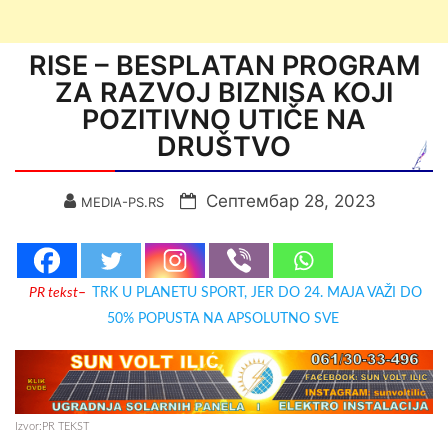
RISE – BESPLATAN PROGRAM
ZA RAZVOJ BIZNISA KOJI
POZITIVNO UTIČE NA
DRUŠTVO
Септембар 28, 2023
MEDIA-PS.RS
PR tekst
–
TRK U PLANETU SPORT, JER DO 24. MAJA VAŽI DO
50% POPUSTA NA APSOLUTNO SVE
Izvor:PR TEKST