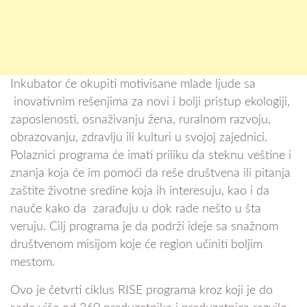
Inkubator će okupiti motivisane mlade ljude sa
inovativnim rešenjima za novi i bolji pristup ekologiji,
zaposlenosti, osnaživanju žena, ruralnom razvoju,
obrazovanju, zdravlju ili kulturi u svojoj zajednici.
Polaznici programa će imati priliku da steknu veštine i
znanja koja će im pomoći da reše društvena ili pitanja
zaštite životne sredine koja ih interesuju, kao i da
nauče kako da zarađuju u dok rade nešto u šta
veruju. Cilj programa je da podrži ideje sa snažnom
društvenom misijom koje će region učiniti boljim
mestom.
Ovo je četvrti ciklus RISE programa kroz koji je do