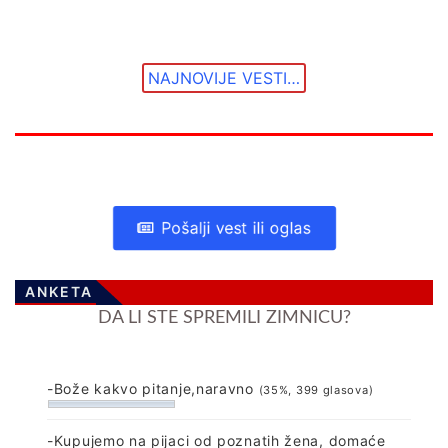
NAJNOVIJE VESTI…
Pošalji vest ili oglas
ANKETA
DA LI STE SPREMILI ZIMNICU?
-Bože kakvo pitanje,naravno
(35%, 399 glasova)
-Kupujemo na pijaci od poznatih žena, domaće