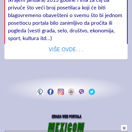
(krajem januara) 2013 godine i ima za cilj da
privuče što veći broj posetilaca koji će biti
blagovremeno obavešteni o svemu što bi jednom
posetiocu portala bilo zanimljivo da pročita ili
pogleda (vesti grada, selo, društvo, ekonomija,
sport, kultura itd…)
VIŠE OVDE. . .