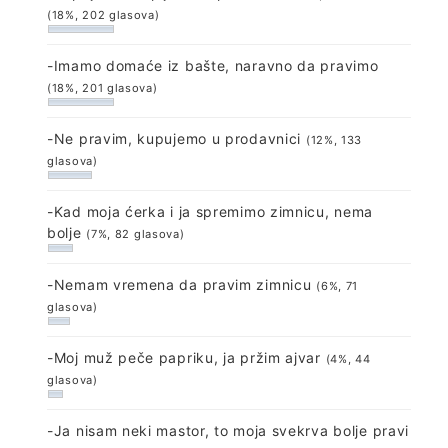
(18%, 202 glasova)
-Imamo domaće iz bašte, naravno da pravimo
(18%, 201 glasova)
-Ne pravim, kupujemo u prodavnici
(12%, 133
glasova)
-Kad moja ćerka i ja spremimo zimnicu, nema
bolje
(7%, 82 glasova)
-Nemam vremena da pravim zimnicu
(6%, 71
glasova)
-Moj muž peče papriku, ja pržim ajvar
(4%, 44
glasova)
-Ja nisam neki mastor, to moja svekrva bolje pravi