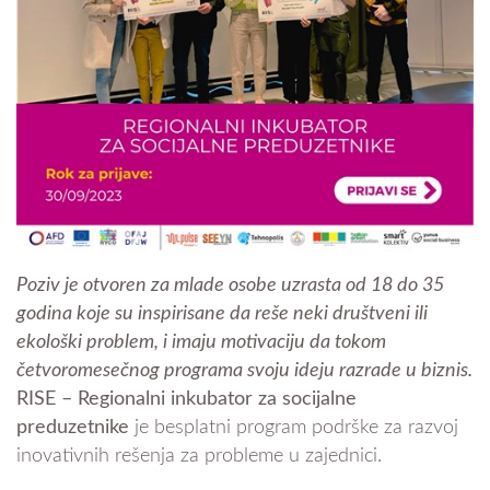
Poziv je otvoren za mlade osobe uzrasta od 18 do 35
godina koje su inspirisane da reše neki društveni ili
ekološki problem, i imaju motivaciju da tokom
četvoromesečnog programa svoju ideju razrade u biznis.
RISE – Regionalni inkubator za socijalne
preduzetnike
je besplatni program podrške za razvoj
inovativnih rešenja za probleme u zajednici.