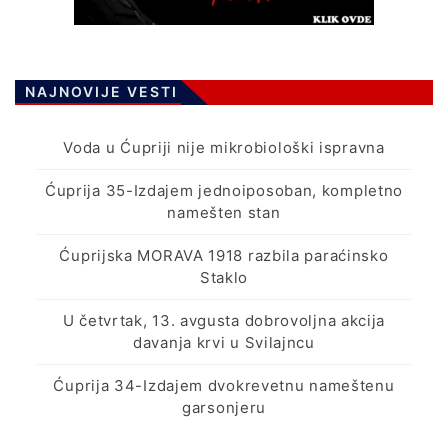
NAJNOVIJE VESTI
Voda u Ćupriji nije mikrobiološki ispravna
Ćuprija 35-Izdajem jednoiposoban, kompletno
namešten stan
Ćuprijska MORAVA 1918 razbila paraćinsko
Staklo
U četvrtak, 13. avgusta dobrovoljna akcija
davanja krvi u Svilajncu
Ćuprija 34-Izdajem dvokrevetnu nameštenu
garsonjeru