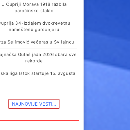
U Ćupriji Morava 1918 razbila
paraćinsko staklo
Ćuprija 34-Izdajem dvokrevetnu
nameštenu garsonjeru
rza Selimović večeras u Svilajncu
lajnačka Gulašijada 2026.obara sve
rekorde
ska liga Istok startuje 15. avgusta
NAJNOVIJE VESTI…