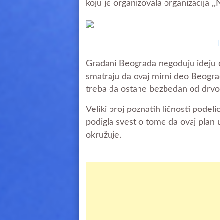
koju je organizovala organizacija 
Građani Beograda negoduju ideju 
smatraju da ovaj mirni deo Beograd
treba da ostane bezbedan od drvos
Veliki broj poznatih ličnosti podelio
podigla svest o tome da ovaj plan 
okružuje.