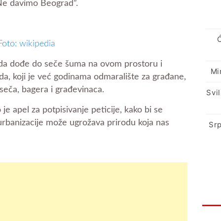
,,Ne davimo Beograd”.
Foto: wikipedia
da dođe do seče šuma na ovom prostoru i
Mi
a, koji je već godinama odmaralište za građane,
eča, bagera i građevinaca.
Svi
 je apel za potpisivanje peticije, kako bi se
urbanizacije može ugrožava prirodu koja nas
Srp