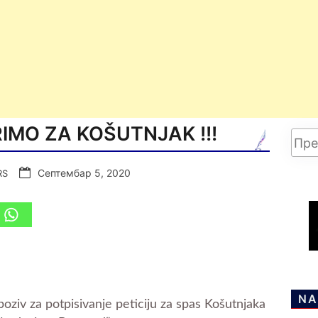
RIMO ZA KOŠUTNJAK !!!
Септембар 5, 2020
RS
NA
ziv za potpisivanje peticiju za spas Košutnjaka