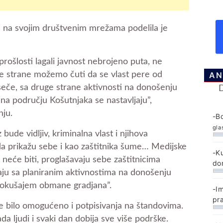
 na svojim društvenim mrežama podelila je
 prošlosti lagali javnost nebrojeno puta, ne
AN
e strane možemo čuti da se vlast pere od
 seče, sa druge strane aktivnosti na donošenju
a području Košutnjaka se nastavljaju”,
nju.
-B
gla
 bude vidljiv, kriminalna vlast i njihova
a prikažu sebe i kao zaštitnika šume… Medijske
-K
neće biti, proglašavaju sebe zaštitnicima
do
jaju sa planiranim aktivnostima na donošenju
pokušajem obmane gradjana”.
-I
pr
 je bilo omogućeno i potpisivanja na štandovima.
ada ljudi i svaki dan dobija sve više podrške.