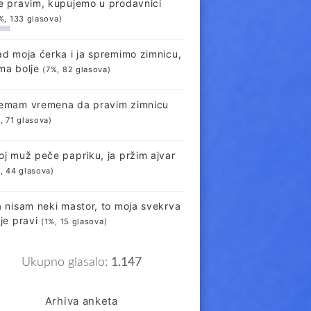
e pravim, kupujemo u prodavnici
%, 133 glasova)
ad moja ćerka i ja spremimo zimnicu,
ma bolje
(7%, 82 glasova)
emam vremena da pravim zimnicu
, 71 glasova)
oj muž peče papriku, ja pržim ajvar
, 44 glasova)
a nisam neki mastor, to moja svekrva
lje pravi
(1%, 15 glasova)
Ukupno glasalo:
1.147
Arhiva anketa