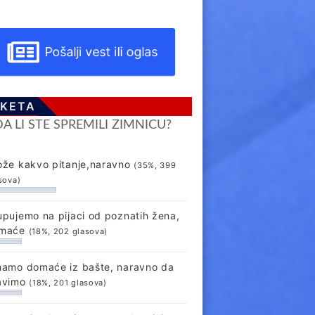
Pošalji vest ili oglas
KETA
DA LI STE SPREMILI ZIMNICU?
ože kakvo pitanje,naravno
(35%, 399
sova)
upujemo na pijaci od poznatih žena,
maće
(18%, 202 glasova)
mamo domaće iz bašte, naravno da
avimo
(18%, 201 glasova)