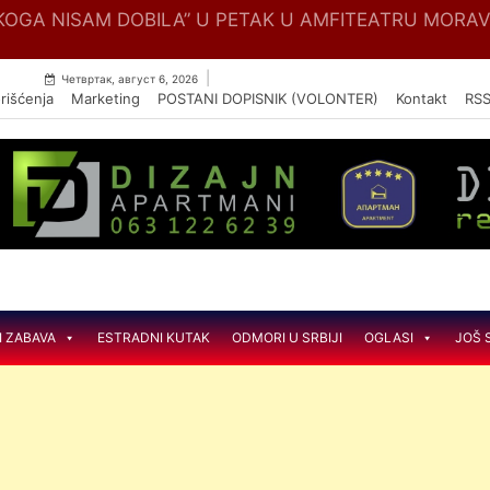
Skip
OGA NISAM DOBILA” U PETAK U AMFITEATRU MORA
to
content
|
Четвртак, август 6, 2026
rišćenja
Marketing
POSTANI DOPISNIK (VOLONTER)
Kontakt
RS
I ZABAVA
ESTRADNI KUTAK
ODMORI U SRBIJI
OGLASI
JOŠ 