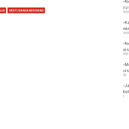
-N
(12
IJA
VESTI GRADA BEOGRAD
-K
ne
-N
(6%
-M
(4%
-J
bo