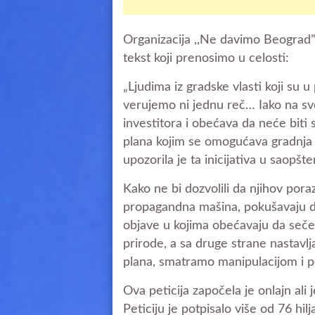
Organizacija ,,Ne davimo Beograd”
tekst koji prenosimo u celosti:
„Ljudima iz gradske vlasti koji su u
verujemo ni jednu reč… Iako na sv
investitora i obećava da neće biti
plana kojim se omogućava gradnja n
upozorila je ta inicijativa u saopšte
Kako ne bi dozvolili da njihov poraz
propagandna mašina, pokušavaju d
objave u kojima obećavaju da seče 
prirode, a sa druge strane nastavl
plana, smatramo manipulacijom i 
Ova peticija započela je onlajn ali
Peticiju je potpisalo više od 76 hilj